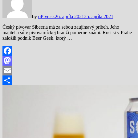
by
oPive.sk
26. apríla 2021
25. apríla 2021
Český pivovar Sibeeria má za sebou zaujímavý príbeh. Jeho
majitelia sú v pivovarníckej branži pomerne známi. Rusi si v Prahe
založili podnik Beer Geek, ktorý …
Facebook
Mastodon
Email
Share