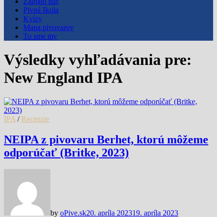
Zaujalo nás
Pivná škola
Kvízy
Mapa pivovarov
To sme my
Výsledky vyhľadávania pre:
New England IPA
IPA
/
Recenzie
NEIPA z pivovaru Berhet, ktorú môžeme
odporúčať (Britke, 2023)
by
oPive.sk
20. apríla 2023
19. apríla 2023