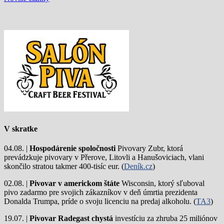
v
článkoch
V skratke
04.08. |
Hospodárenie spoločnosti
Pivovary Zubr, ktorá
prevádzkuje pivovary v Přerove, Litovli a Hanušoviciach, vlani
skončilo stratou takmer 400-tisíc eur. (
Deník.cz
)
02.08. |
Pivovar v americkom štáte
Wisconsin, ktorý sľuboval
pivo zadarmo pre svojich zákazníkov v deň úmrtia prezidenta
Donalda Trumpa, príde o svoju licenciu na predaj alkoholu. (
TA3
)
19.07. |
Pivovar Radegast chystá
investíciu za zhruba 25 miliónov