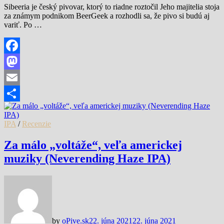
Sibeeria je český pivovar, ktorý to riadne roztočil Jeho majitelia stoja
za známym podnikom BeerGeek a rozhodli sa, že pivo si budú aj
variť. Po …
Facebook
Mastodon
Email
Share
IPA
/
Recenzie
Za málo „voltáže“, veľa americkej
muziky (Neverending Haze IPA)
by
oPive.sk
22. júna 2021
22. júna 2021