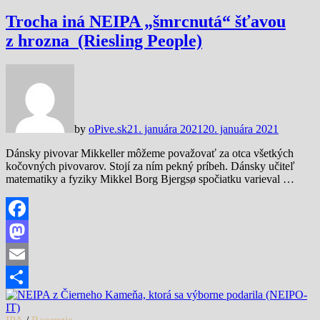
Trocha iná NEIPA „šmrcnutá“ šťavou
z hrozna (Riesling People)
by
oPive.sk
21. januára 2021
20. januára 2021
Dánsky pivovar Mikkeller môžeme považovať za otca všetkých
kočovných pivovarov. Stojí za ním pekný príbeh. Dánsky učiteľ
matematiky a fyziky Mikkel Borg Bjergsø spočiatku varieval …
Facebook
Mastodon
Email
Share