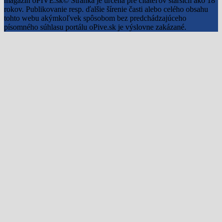
magazín oPIVE.sk© Stránka je určená pre čitateľov starších ako 18
rokov. Publikovanie resp. ďalšie šírenie časti alebo celého obsahu
tohto webu akýmkoľvek spôsobom bez predchádzajúceho
písomného súhlasu portálu oPive.sk je výslovne zakázané.