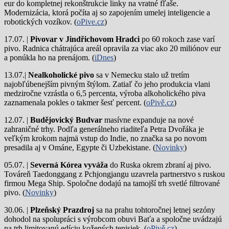
eur do kompletnej rekonštrukcie linky na vratné fľaše.
Modernizácia, ktorá počíta aj so zapojením umelej inteligencie a
robotických vozíkov. (
oPive.cz
)
17.07. |
Pivovar v Jindřichovom Hradci
po 60 rokoch zase varí
pivo.
Radnica chátrajúca areál opravila za viac ako 20 miliónov eur
a ponúkla ho na prenájom. (
iDnes
)
13.07.|
Nealkoholické pivo
sa v Nemecku stalo už tretím
najobľúbenejším pivným štýlom. Zatiaľ čo jeho produkcia vlani
medziročne vzrástla o 6,5 percenta, výroba alkoholického piva
zaznamenala pokles o takmer šesť percent. (
oPivě.cz
)
12.07. |
Budějovický Budvar
masívne expanduje na nové
zahraničné trhy. Podľa generálneho riaditeľa Petra Dvořáka je
veľkým krokom najmä vstup do Indie, no značka sa po novom
presadila aj v Ománe, Egypte či Uzbekistane. (
Novinky
)
05.07. |
Severná Kórea vyváža
do Ruska okrem zbraní aj pivo.
Továreň Taedonggang z Pchjongjangu uzavrela partnerstvo s ruskou
firmou Mega Ship. Spoločne dodajú na tamojší trh svetlé filtrované
pivo. (
Novinky
)
30.06. |
Plzeňský Prazdroj
sa na prahu tohtoročnej letnej sezóny
dohodol na spolupráci s výrobcom obuvi Baťa a spoločne uvádzajú
na trh limitovanú edíciu kožených tenisiek. (
oPivě.cz
)