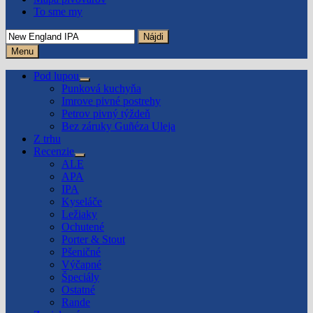
To sme my
Hľadať:
Menu
Pod lupou
Show
Punková kuchyňa
sub
Imrove pivné postrehy
menu
Petrov pivný týždeň
Bez záruky Guñéza Uleja
Z trhu
Recenzie
Show
ALE
sub
APA
menu
IPA
Kyseláče
Ležiaky
Ochutené
Porter & Stout
Pšeničné
Výčapné
Špeciály
Ostatné
Rande