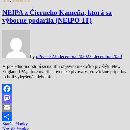
IPA
/
Recenzie
NEIPA z Čierneho Kameňa, ktorá sa
výborne podarila (NEIPO-IT)
by
oPive.sk
23. decembra 2020
23. decembra 2020
V poslednom období sa na trhu objavilo niekoľko pív štýlu New
England IPA, ktoré uvarili slovenské pivovary. Vo väčšine prípadov
to boli vylepšené, alebo ak …
Facebook
Mastodon
Email
Navigácia
Staršie články
Share
Novšie články