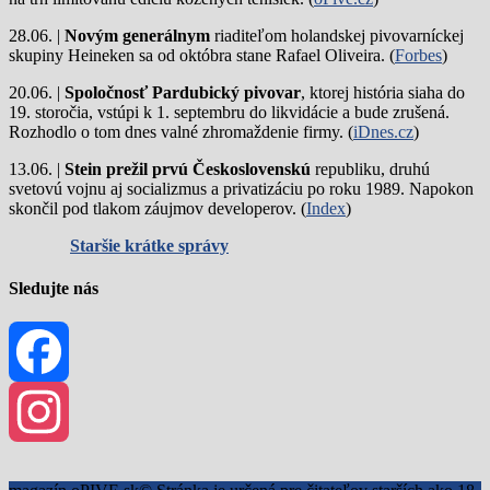
28.06. |
Novým generálnym
riaditeľom holandskej pivovarníckej
skupiny Heineken sa od októbra stane Rafael Oliveira. (
Forbes
)
20.06. |
Spoločnosť Pardubický pivovar
, ktorej história siaha do
19. storočia, vstúpi k 1. septembru do likvidácie a bude zrušená.
Rozhodlo o tom dnes valné zhromaždenie firmy. (
iDnes.cz
)
13.06. |
Stein prežil prvú Československú
republiku, druhú
svetovú vojnu aj socializmus a privatizáciu po roku 1989. Napokon
skončil pod tlakom záujmov developerov. (
Index
)
Staršie krátke správy
Sledujte nás
Facebook
Instagram