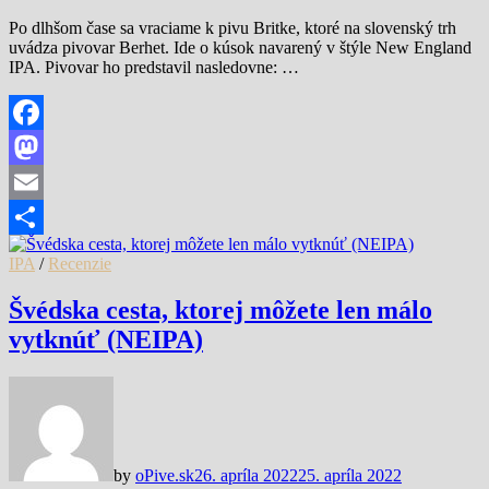
Po dlhšom čase sa vraciame k pivu Britke, ktoré na slovenský trh
uvádza pivovar Berhet. Ide o kúsok navarený v štýle New England
IPA. Pivovar ho predstavil nasledovne: …
Facebook
Mastodon
Email
Share
IPA
/
Recenzie
Švédska cesta, ktorej môžete len málo
vytknúť (NEIPA)
by
oPive.sk
26. apríla 2022
25. apríla 2022