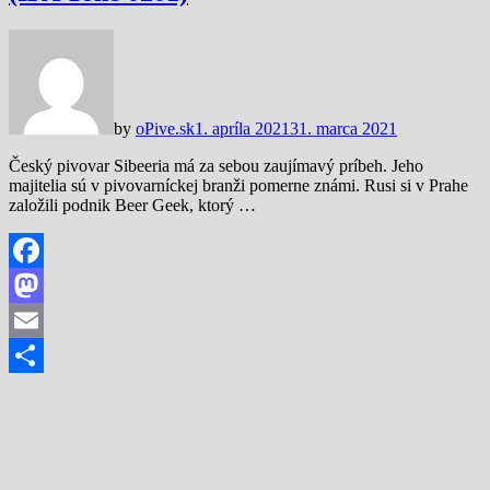
by
oPive.sk
1. apríla 2021
31. marca 2021
Český pivovar Sibeeria má za sebou zaujímavý príbeh. Jeho
majitelia sú v pivovarníckej branži pomerne známi. Rusi si v Prahe
založili podnik Beer Geek, ktorý …
Facebook
Mastodon
Email
Share