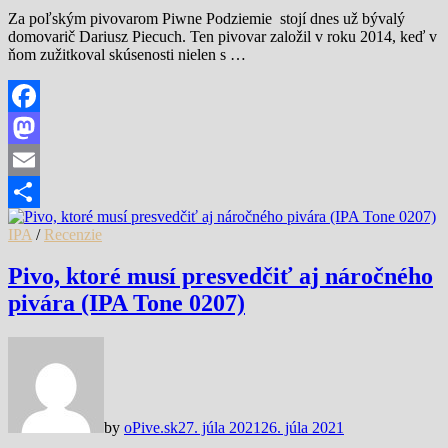
Za poľským pivovarom Piwne Podziemie stojí dnes už bývalý
domovarič Dariusz Piecuch. Ten pivovar založil v roku 2014, keď v
ňom zužitkoval skúsenosti nielen s …
Facebook
Mastodon
Email
Share
IPA
/
Recenzie
Pivo, ktoré musí presvedčiť aj náročného
pivára (IPA Tone 0207)
by
oPive.sk
27. júla 2021
26. júla 2021