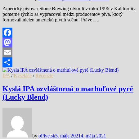
Americký pivovar Stone Brewing otvorili v roku 1996 v Kalifornii a
pomerne rýchlo sa vypracoval medzi producentov piva, ktorý
formovali nielen americkú pivnú scénu. Práve …
Facebook
Mastodon
Email
Share
IPA
/
Kyseláče
/
Recenzie
Kyslá IPA ozvláštnená o marhuľové pyré
(Lucky Blend)
by
oPive.sk
5. mája 2021
4. mája 2021