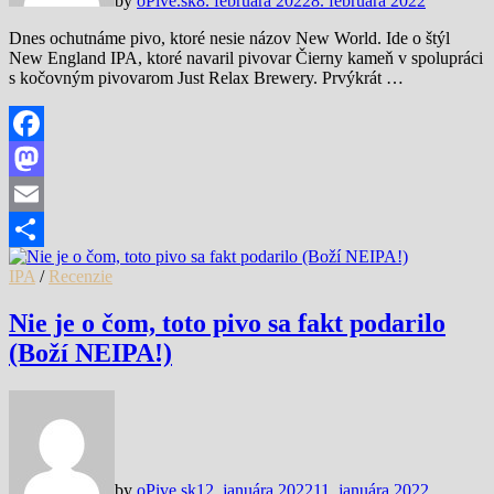
by
oPive.sk
8. februára 2022
8. februára 2022
Dnes ochutnáme pivo, ktoré nesie názov New World. Ide o štýl
New England IPA, ktoré navaril pivovar Čierny kameň v spolupráci
s kočovným pivovarom Just Relax Brewery. Prvýkrát …
Facebook
Mastodon
Email
Share
IPA
/
Recenzie
Nie je o čom, toto pivo sa fakt podarilo
(Boží NEIPA!)
by
oPive.sk
12. januára 2022
11. januára 2022