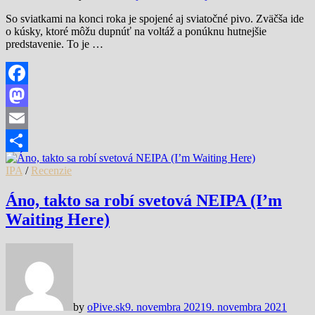
So sviatkami na konci roka je spojené aj sviatočné pivo. Zväčša ide
o kúsky, ktoré môžu dupnúť na voltáž a ponúknu hutnejšie
predstavenie. To je …
Facebook
Mastodon
Email
Share
IPA
/
Recenzie
Áno, takto sa robí svetová NEIPA (I’m
Waiting Here)
by
oPive.sk
9. novembra 2021
9. novembra 2021