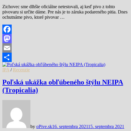
Zichovec sme dlhšie oficiálne netestovali, aj keď pivo z tohto
pivovaru si určite dáme. Pre nás je to záruka podareného pitia. Dnes
ochutnáme pivo, ktoré pivovar …
Facebook
Mastodon
Email
Share
IPA
/
Recenzie
Poľská ukážka obľúbeného štýlu NEIPA
(Tropicalia)
by
oPive.sk
16. septembra 2021
15. septembra 2021