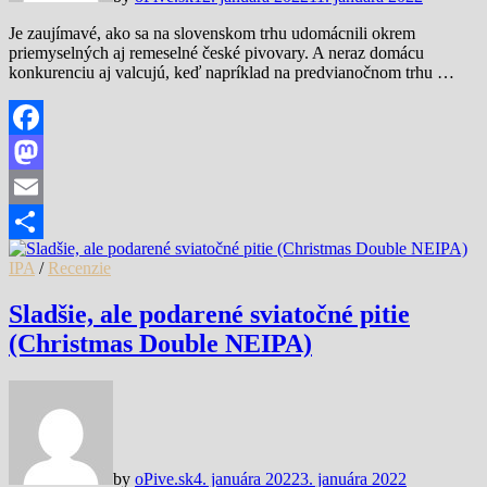
Je zaujímavé, ako sa na slovenskom trhu udomácnili okrem
priemyselných aj remeselné české pivovary. A neraz domácu
konkurenciu aj valcujú, keď napríklad na predvianočnom trhu …
Facebook
Mastodon
Email
Share
IPA
/
Recenzie
Sladšie, ale podarené sviatočné pitie
(Christmas Double NEIPA)
by
oPive.sk
4. januára 2022
3. januára 2022