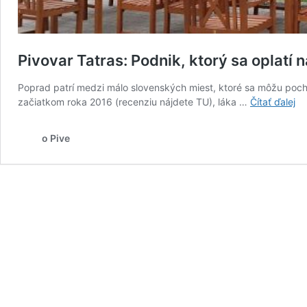
Pivovar Tatras: Podnik, ktorý sa oplatí n
Poprad patrí medzi málo slovenských miest, ktoré sa môžu pochv
Pi
začiatkom roka 2016 (recenziu nájdete TU), láka …
Čítať ďalej
Ta
Po
o Pive
kt
sa
opl
na