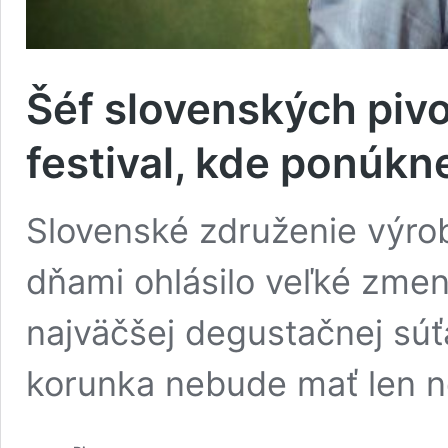
Šéf slovenských piv
festival, kde ponúkn
Slovenské združenie výrob
dňami ohlásilo veľké zmeny
najväčšej degustačnej súť
korunka nebude mať len 