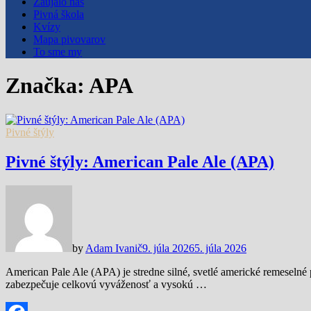
Zaujalo nás
Pivná škola
Kvízy
Mapa pivovarov
To sme my
Značka:
APA
Pivné štýly
Pivné štýly: American Pale Ale (APA)
by
Adam Ivanič
9. júla 2026
5. júla 2026
American Pale Ale (APA) je stredne silné, svetlé americké remesel
zabezpečuje celkovú vyváženosť a vysokú …