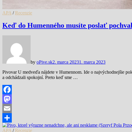
APA
/
Recenzie
Keď do Humenného musíte poslať pochval
by
oPive.sk
2. marca 2023
1. marca 2023
Pivovar U medveďa nájdete v Humennom. Ide o najvýchodnejšie polož
a odchádzali spokojní. Preto keď sme …
Facebook
Mastodon
Email
Share
APA
/
Recenzie