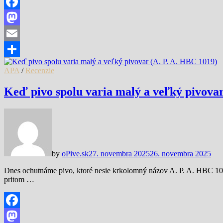
Facebook
Mastodon
Email
Share
APA
/
Recenzie
Keď pivo spolu varia malý a veľký pivovar
by
oPive.sk
27. novembra 2025
26. novembra 2025
Dnes ochutnáme pivo, ktoré nesie krkolomný názov A. P. A. HBC 1
pritom …
Facebook