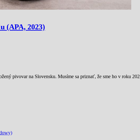
u (APA, 2023)
ený pivovar na Slovensku. Musíme sa priznať, že sme ho v roku 2022 v