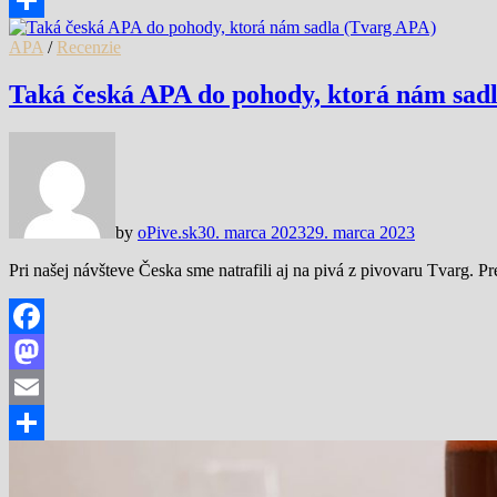
Share
APA
/
Recenzie
Taká česká APA do pohody, ktorá nám sad
by
oPive.sk
30. marca 2023
29. marca 2023
Pri našej návšteve Česka sme natrafili aj na pivá z pivovaru Tvarg. 
Facebook
Mastodon
Email
Share