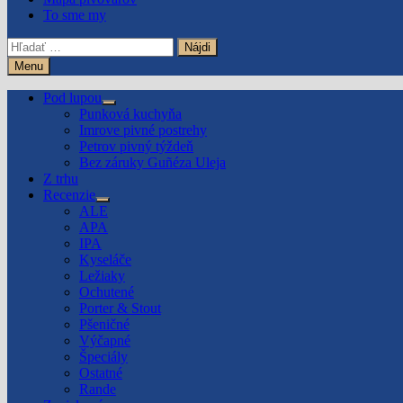
To sme my
Hľadať:
Menu
Pod lupou
Show
Punková kuchyňa
sub
Imrove pivné postrehy
menu
Petrov pivný týždeň
Bez záruky Guñéza Uleja
Z trhu
Recenzie
Show
ALE
sub
APA
menu
IPA
Kyseláče
Ležiaky
Ochutené
Porter & Stout
Pšeničné
Výčapné
Špeciály
Ostatné
Rande