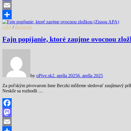
Mastodon
Email
Share
APA
/
Recenzie
Fajn popíjanie, ktoré zaujme ovocnou zlo
by
oPive.sk
2. apríla 2025
6. apríla 2025
Za poľským pivovarom Inne Beczki môžeme sledovať zaujímavý príbeh
Neskôr sa rozhodli …
Facebook
Mastodon
Email