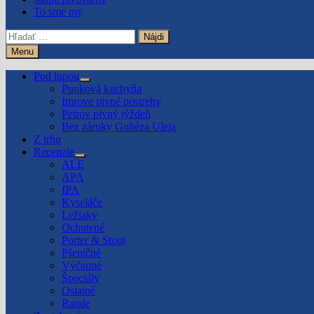
To sme my
Hľadať:
Menu
Pod lupou
Show
Punková kuchyňa
sub
Imrove pivné postrehy
menu
Petrov pivný týždeň
Bez záruky Guñéza Uleja
Z trhu
Recenzie
Show
ALE
sub
APA
menu
IPA
Kyseláče
Ležiaky
Ochutené
Porter & Stout
Pšeničné
Výčapné
Špeciály
Ostatné
Rande