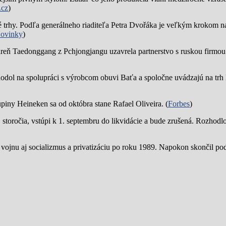
.cz
)
trhy. Podľa generálneho riaditeľa Petra Dvořáka je veľkým krokom na
ovinky
)
reň Taedonggang z Pchjongjangu uzavrela partnerstvo s ruskou firmo
hodol na spolupráci s výrobcom obuvi Baťa a spoločne uvádzajú na trh 
piny Heineken sa od októbra stane Rafael Oliveira. (
Forbes
)
19. storočia, vstúpi k 1. septembru do likvidácie a bude zrušená. Rozhod
 vojnu aj socializmus a privatizáciu po roku 1989. Napokon skončil p