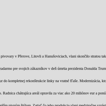
ivovary v Přerove, Litovli a Hanušoviciach, vlani skončilo stratou tak
zadarmo pre svojich zákazníkov v deň úmrtia prezidenta Donalda Trump
ur do kompletnej rekonštrukcie linky na vratné fľaše. Modernizácia, kto
o.
Radnica chátrajúca areál opravila za viac ako 20 miliónov eur a pon
jším pivným štýlom. Zatiaľ čo jeho produkcia vlani medziročne vzrástl