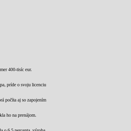
mer 400-tisíc eur.
a, príde o svoju licenciu
rá počíta aj so zapojením
úkla ho na prenájom.
a o 6,5 percenta, výroba