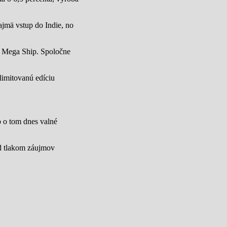
jmä vstup do Indie, no
u Mega Ship. Spoločne
limitovanú edíciu
lo o tom dnes valné
od tlakom záujmov