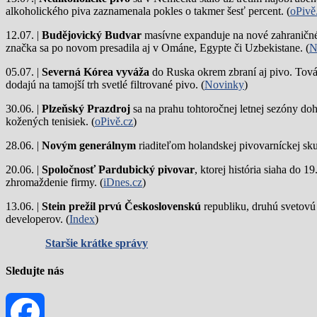
alkoholického piva zaznamenala pokles o takmer šesť percent. (
oPivě
12.07. |
Budějovický Budvar
masívne expanduje na nové zahraničné 
značka sa po novom presadila aj v Ománe, Egypte či Uzbekistane. (
N
05.07. |
Severná Kórea vyváža
do Ruska okrem zbraní aj pivo. Tová
dodajú na tamojší trh svetlé filtrované pivo. (
Novinky
)
30.06. |
Plzeňský Prazdroj
sa na prahu tohtoročnej letnej sezóny do
kožených tenisiek. (
oPivě.cz
)
28.06. |
Novým generálnym
riaditeľom holandskej pivovarníckej sku
20.06. |
Spoločnosť Pardubický pivovar
, ktorej história siaha do 
zhromaždenie firmy. (
iDnes.cz
)
13.06. |
Stein prežil prvú Československú
republiku, druhú svetovú
developerov. (
Index
)
Staršie krátke správy
Sledujte nás