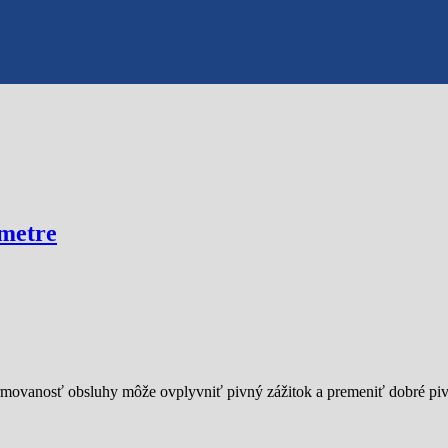
ametre
ormovanosť obsluhy môže ovplyvniť pivný zážitok a premeniť dobré p