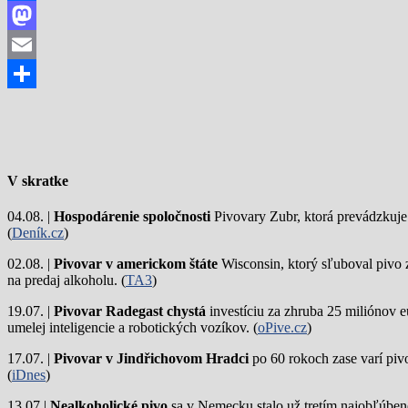
Facebook
Mastodon
Email
Share
V skratke
04.08. |
Hospodárenie spoločnosti
Pivovary Zubr, ktorá prevádzkuje p
(
Deník.cz
)
02.08. |
Pivovar v americkom štáte
Wisconsin, ktorý sľuboval pivo 
na predaj alkoholu. (
TA3
)
19.07. |
Pivovar Radegast chystá
investíciu za zhruba 25 miliónov e
umelej inteligencie a robotických vozíkov. (
oPive.cz
)
17.07. |
Pivovar v Jindřichovom Hradci
po 60 rokoch zase varí piv
(
iDnes
)
13.07.|
Nealkoholické pivo
sa v Nemecku stalo už tretím najobľúbene