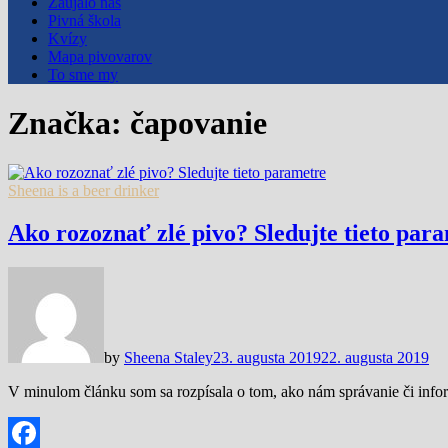
Zaujalo nás
Pivná škola
Kvízy
Mapa pivovarov
To sme my
Značka:
čapovanie
Sheena is a beer drinker
Ako rozoznať zlé pivo? Sledujte tieto par
by
Sheena Staley
23. augusta 2019
22. augusta 2019
V minulom článku som sa rozpísala o tom, ako nám správanie či inf