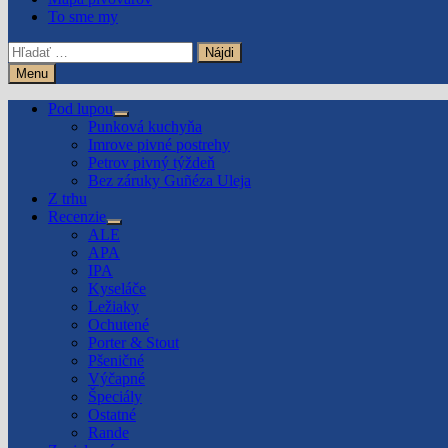
To sme my
Hľadať:
Menu
Pod lupou
Show
Punková kuchyňa
sub
Imrove pivné postrehy
menu
Petrov pivný týždeň
Bez záruky Guñéza Uleja
Z trhu
Recenzie
Show
ALE
sub
APA
menu
IPA
Kyseláče
Ležiaky
Ochutené
Porter & Stout
Pšeničné
Výčapné
Špeciály
Ostatné
Rande