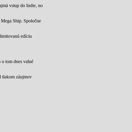
jmä vstup do Indie, no
u Mega Ship. Spoločne
limitovanú edíciu
lo o tom dnes valné
od tlakom záujmov