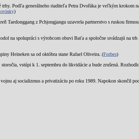
trhy. Podľa generálneho riaditeľa Petra Dvořáka je veľkým krokom na
ovinky
)
reň Taedonggang z Pchjongjangu uzavrela partnerstvo s ruskou firmo
hodol na spolupráci s výrobcom obuvi Baťa a spoločne uvádzajú na trh 
piny Heineken sa od októbra stane Rafael Oliveira. (
Forbes
)
19. storočia, vstúpi k 1. septembru do likvidácie a bude zrušená. Rozhod
 vojnu aj socializmus a privatizáciu po roku 1989. Napokon skončil p