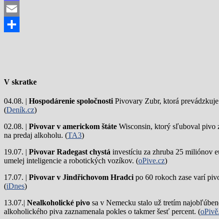
Mastodon
Email
Share
V skratke
04.08. |
Hospodárenie spoločnosti
Pivovary Zubr, ktorá prevádzkuje p
(
Deník.cz
)
02.08. |
Pivovar v americkom štáte
Wisconsin, ktorý sľuboval pivo 
na predaj alkoholu. (
TA3
)
19.07. |
Pivovar Radegast chystá
investíciu za zhruba 25 miliónov e
umelej inteligencie a robotických vozíkov. (
oPive.cz
)
17.07. |
Pivovar v Jindřichovom Hradci
po 60 rokoch zase varí piv
(
iDnes
)
13.07.|
Nealkoholické pivo
sa v Nemecku stalo už tretím najobľúbene
alkoholického piva zaznamenala pokles o takmer šesť percent. (
oPivě