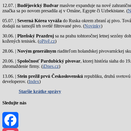
12.07. |
Budějovický Budvar
masívne expanduje na nové zahraničné 
značka sa po novom presadila aj v Ománe, Egypte či Uzbekistane. (
N
05.07. |
Severná Kórea vyváža
do Ruska okrem zbraní aj pivo. Tová
dodajú na tamojší trh svetlé filtrované pivo. (
Novinky
)
30.06. |
Plzeňský Prazdroj
sa na prahu tohtoročnej letnej sezóny do
kožených tenisiek. (
oPivě.cz
)
28.06. |
Novým generálnym
riaditeľom holandskej pivovarníckej sku
20.06. |
Spoločnosť Pardubický pivovar
, ktorej história siaha do 
zhromaždenie firmy. (
iDnes.cz
)
13.06. |
Stein prežil prvú Československú
republiku, druhú svetovú
developerov. (
Index
)
Staršie krátke správy
Sledujte nás