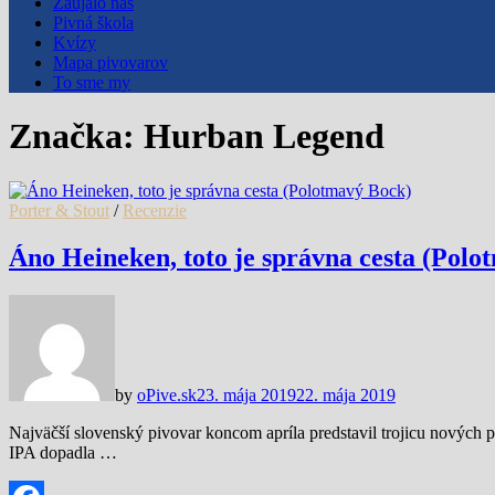
Zaujalo nás
Pivná škola
Kvízy
Mapa pivovarov
To sme my
Značka:
Hurban Legend
Porter & Stout
/
Recenzie
Áno Heineken, toto je správna cesta (Polo
by
oPive.sk
23. mája 2019
22. mája 2019
Najväčší slovenský pivovar koncom apríla predstavil trojicu nových 
IPA dopadla …