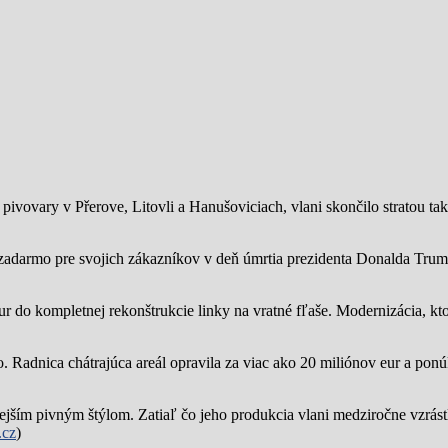
ivovary v Přerove, Litovli a Hanušoviciach, vlani skončilo stratou tak
zadarmo pre svojich zákazníkov v deň úmrtia prezidenta Donalda Trump
ur do kompletnej rekonštrukcie linky na vratné fľaše. Modernizácia, kto
o.
Radnica chátrajúca areál opravila za viac ako 20 miliónov eur a pon
jším pivným štýlom. Zatiaľ čo jeho produkcia vlani medziročne vzrástl
.cz
)