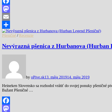
Facebook
Mastodon
Email
Share
Pšeničné
/
Recenzie
Nevýrazná pšenica z Hurbanova (Hurban 
by
oPive.sk
13. mája 2019
14. mája 2019
Heineken Slovensko sa rozhodol vrátiť do svojej ponuky pšeničné pi
Bažant Pšeničné …
Facebook