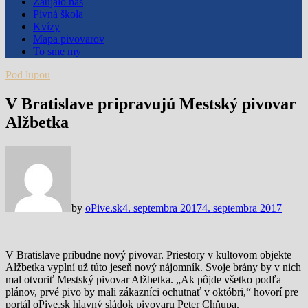
Zaujalo nás
Pivná škola
Kvízy
Mapa pivovarov
To sme my
Pod lupou
V Bratislave pripravujú Mestský pivovar
Alžbetka
by
oPive.sk
4. septembra 2017
4. septembra 2017
V Bratislave pribudne nový pivovar. Priestory v kultovom objekte
Alžbetka vyplní už túto jeseň nový nájomník. Svoje brány by v nich
mal otvoriť Mestský pivovar Alžbetka. „Ak pôjde všetko podľa
plánov, prvé pivo by mali zákazníci ochutnať v októbri,“ hovorí pre
portál oPive.sk hlavný sládok pivovaru Peter Chňupa.