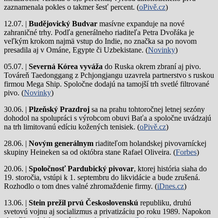
zaznamenala pokles o takmer šesť percent. (
oPivě.cz
)
12.07. |
Budějovický Budvar
masívne expanduje na nové
zahraničné trhy. Podľa generálneho riaditeľa Petra Dvořáka je
veľkým krokom najmä vstup do Indie, no značka sa po novom
presadila aj v Ománe, Egypte či Uzbekistane. (
Novinky
)
05.07. |
Severná Kórea vyváža
do Ruska okrem zbraní aj pivo.
Továreň Taedonggang z Pchjongjangu uzavrela partnerstvo s ruskou
firmou Mega Ship. Spoločne dodajú na tamojší trh svetlé filtrované
pivo. (
Novinky
)
30.06. |
Plzeňský Prazdroj
sa na prahu tohtoročnej letnej sezóny
dohodol na spolupráci s výrobcom obuvi Baťa a spoločne uvádzajú
na trh limitovanú edíciu kožených tenisiek. (
oPivě.cz
)
28.06. |
Novým generálnym
riaditeľom holandskej pivovarníckej
skupiny Heineken sa od októbra stane Rafael Oliveira. (
Forbes
)
20.06. |
Spoločnosť Pardubický pivovar
, ktorej história siaha do
19. storočia, vstúpi k 1. septembru do likvidácie a bude zrušená.
Rozhodlo o tom dnes valné zhromaždenie firmy. (
iDnes.cz
)
13.06. |
Stein prežil prvú Československú
republiku, druhú
svetovú vojnu aj socializmus a privatizáciu po roku 1989. Napokon