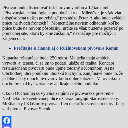
Pivovar bude disponovať tisíclitrovou varňou a 12 tankami.
„Pivovarská technológia je podobná ako na Miletičke, je však viac
prispôsobená našim potrebám,“ prezrádza Peter. A ako bude zvládať
prácu na dvoch frontoch? „Momentálne neviem odhadnúť koľko
práce bude na novom pôsobisku, určite sa však budeme pozerať po
pomocnej sile, ktorú by sme zaškolili,“ naznačuje pre možných
záujemcoch.
Prečítajte si článok aj o Ružinovskom pivovare Komín
Kapacita reštaurácie bude 250 miest. Majitelia majú ambíciu
vytvoriť aj terasu, či sa im to podarí, ukáže až realita. Koncept
reštauračného pivovaru bude úplne totožný s Komínom. Aj na
Obchodnej ulici ponúknu uhorskú kuchyňu. Zaujímavé bude to, že
jedálne lístky oboch pivovarov budú úplne totožné. V rovnakom
duchu by mal byť zariadený aj dizajn celého podniku.
Okolo Obchodnej sa vytvára zaujímavé pivovarské prostredie.
Neďaleko frekventovanej ulice už teraz fungujú Starosloviensky,
Meštiansky i Kláštorný pivovar. Len niekoľko stoviek metrov ďalej
varí pivo aj Pivovar Shenk.