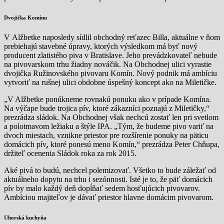
Dvojička Komínu
V Alžbetke naposledy sídlil obchodný reťazec Billa, aktuálne v ňom
prebiehajú stavebné úpravy, ktorých výsledkom má byť nový
producent zlatistého piva v Bratislave. Jeho prevádzkovateľ nebude
na pivovarskom trhu žiadny nováčik. Na Obchodnej ulici vyrastie
dvojička Ružinovského pivovaru Komín. Nový podnik má ambíciu
vytvoriť na rušnej ulici obdobne úspešný koncept ako na Miletičke.
„V Alžbetke ponúkneme rovnakú ponuku ako v prípade Komína.
Na výčape bude trojica pív, ktoré zákazníci poznajú z Miletičky,“
prezrádza sládok. Na Obchodnej však nechcú zostať len pri svetlom
a polotmavom ležiaku a štýle IPA. „Tým, že budeme pivo variť na
dvoch miestach, vznikne priestor pre rozšírenie ponuky na päticu
domácich pív֧, ktoré ponesú meno Komín,“ prezrádza Peter Chňupa,
držiteľ ocenenia Sládok roka za rok 2015.
Aké pivá to budú, nechcel polemizovať. Všetko to bude záležať od
aktuálneho dopytu na trhu i sezónnosti. Isté je to, že päť domácich
pív by malo každý deň dopĺňať sedem hosťujúcich pivovarov.
Ambíciou majiteľov je dávať priestor hlavne domácim pivovarom.
Uhorská kuchyňa