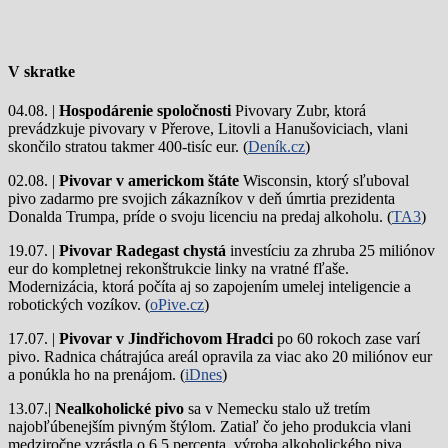
V skratke
04.08. |
Hospodárenie spoločnosti
Pivovary Zubr, ktorá
prevádzkuje pivovary v Přerove, Litovli a Hanušoviciach, vlani
skončilo stratou takmer 400-tisíc eur. (
Deník.cz
)
02.08. |
Pivovar v americkom štáte
Wisconsin, ktorý sľuboval
pivo zadarmo pre svojich zákazníkov v deň úmrtia prezidenta
Donalda Trumpa, príde o svoju licenciu na predaj alkoholu. (
TA3
)
19.07. |
Pivovar Radegast chystá
investíciu za zhruba 25 miliónov
eur do kompletnej rekonštrukcie linky na vratné fľaše.
Modernizácia, ktorá počíta aj so zapojením umelej inteligencie a
robotických vozíkov. (
oPive.cz
)
17.07. |
Pivovar v Jindřichovom Hradci
po 60 rokoch zase varí
pivo.
Radnica chátrajúca areál opravila za viac ako 20 miliónov eur
a ponúkla ho na prenájom. (
iDnes
)
13.07.|
Nealkoholické pivo
sa v Nemecku stalo už tretím
najobľúbenejším pivným štýlom. Zatiaľ čo jeho produkcia vlani
medziročne vzrástla o 6,5 percenta, výroba alkoholického piva