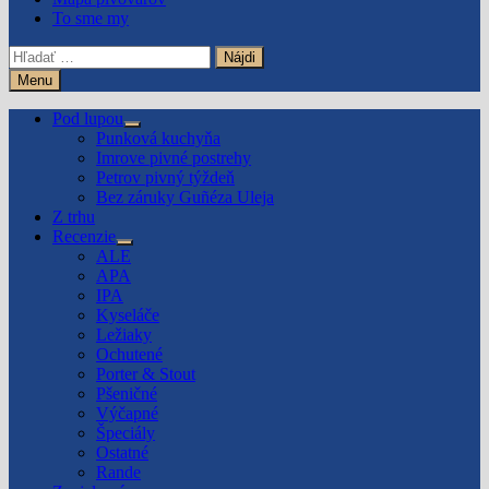
To sme my
Hľadať:
Menu
Pod lupou
Show
Punková kuchyňa
sub
Imrove pivné postrehy
menu
Petrov pivný týždeň
Bez záruky Guñéza Uleja
Z trhu
Recenzie
Show
ALE
sub
APA
menu
IPA
Kyseláče
Ležiaky
Ochutené
Porter & Stout
Pšeničné
Výčapné
Špeciály
Ostatné
Rande