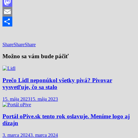
Facebook
Mastodon
Email
Share
Share
Share
Share
Možno sa vám bude páčiť
Prečo Lidl neponúkol všetky pivá? Pivovar
vysvetľuje, čo sa stalo
15. mája 2023
15. mája 2023
Portál oPive.sk tento rok oslavuje. Meníme logo aj
dizajn
3. marca 2024
3. marca 2024