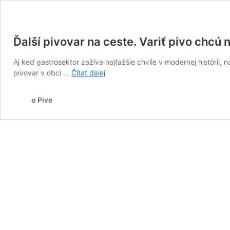
Ďalší pivovar na ceste. Variť pivo chcú 
Aj keď gastrosektor zažíva najťažšie chvíle v modernej histórii, n
Ďalší
pivovar v obci …
Čítať ďalej
pivovar
na
o Pive
ceste.
Variť
pivo
chcú
na
severe
krajiny