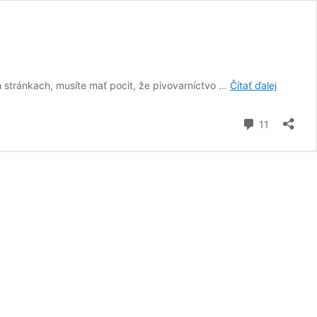
Pivovar
h stránkach, musíte mať pocit, že pivovarníctvo …
Čítať ďalej
Brontvai:
Chceme
komentár
11
skončiť
s
pivovarn