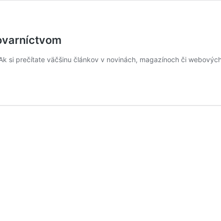
vovarníctvom
 Ak si prečítate väčšinu článkov v novinách, magazínoch či webovýc