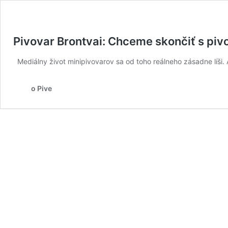
Pivovar Brontvai: Chceme skončiť s pi
Mediálny život minipivovarov sa od toho reálneho zásadne líši.
o Pive