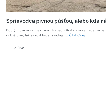
Sprievodca pivnou púšťou, alebo kde ná
Dobrým pivom rozmaznaný chlapec z Bratislavy sa riadením osu
Sprievodca
dobré pivo, tak sa rozhliada, sonduje, …
Čítať ďalej
pivnou
púšťou,
o Pive
alebo
kde
nájsť
pivo
v
kúpeľoch