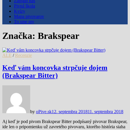
Zaujalo nás
Pivná škola
Kvízy
Mapa pivovarov
To sme my
Značka:
Brakspear
ALE
/
Recenzie
Keď vám koncovka strpčuje dojem
(Brakspear Bitter)
by
oPive.sk
12. septembra 2018
11. septembra 2018
Aj keď je pod pivom Brakspear Bitter podpísaný pivovar Brakspear,
ide len o pripomienku už zavretého pivovaru, ktorého história siaha