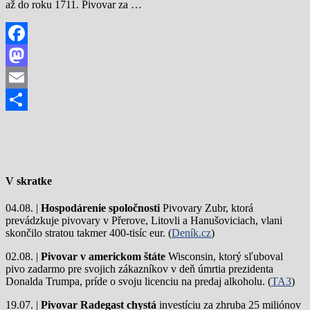
až do roku 1711. Pivovar za …
Facebook
Mastodon
Email
Share
V skratke
04.08. |
Hospodárenie spoločnosti
Pivovary Zubr, ktorá
prevádzkuje pivovary v Přerove, Litovli a Hanušoviciach, vlani
skončilo stratou takmer 400-tisíc eur. (
Deník.cz
)
02.08. |
Pivovar v americkom štáte
Wisconsin, ktorý sľuboval
pivo zadarmo pre svojich zákazníkov v deň úmrtia prezidenta
Donalda Trumpa, príde o svoju licenciu na predaj alkoholu. (
TA3
)
19.07. |
Pivovar Radegast chystá
investíciu za zhruba 25 miliónov