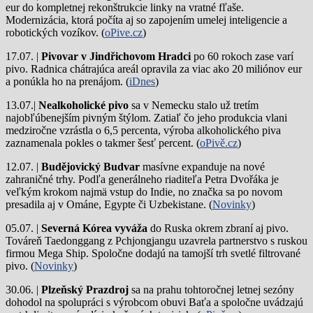
eur do kompletnej rekonštrukcie linky na vratné fľaše.
Modernizácia, ktorá počíta aj so zapojením umelej inteligencie a
robotických vozíkov. (
oPive.cz
)
17.07. |
Pivovar v Jindřichovom Hradci
po 60 rokoch zase varí
pivo.
Radnica chátrajúca areál opravila za viac ako 20 miliónov eur
a ponúkla ho na prenájom. (
iDnes
)
13.07.|
Nealkoholické pivo
sa v Nemecku stalo už tretím
najobľúbenejším pivným štýlom. Zatiaľ čo jeho produkcia vlani
medziročne vzrástla o 6,5 percenta, výroba alkoholického piva
zaznamenala pokles o takmer šesť percent. (
oPivě.cz
)
12.07. |
Budějovický Budvar
masívne expanduje na nové
zahraničné trhy. Podľa generálneho riaditeľa Petra Dvořáka je
veľkým krokom najmä vstup do Indie, no značka sa po novom
presadila aj v Ománe, Egypte či Uzbekistane. (
Novinky
)
05.07. |
Severná Kórea vyváža
do Ruska okrem zbraní aj pivo.
Továreň Taedonggang z Pchjongjangu uzavrela partnerstvo s ruskou
firmou Mega Ship. Spoločne dodajú na tamojší trh svetlé filtrované
pivo. (
Novinky
)
30.06. |
Plzeňský Prazdroj
sa na prahu tohtoročnej letnej sezóny
dohodol na spolupráci s výrobcom obuvi Baťa a spoločne uvádzajú