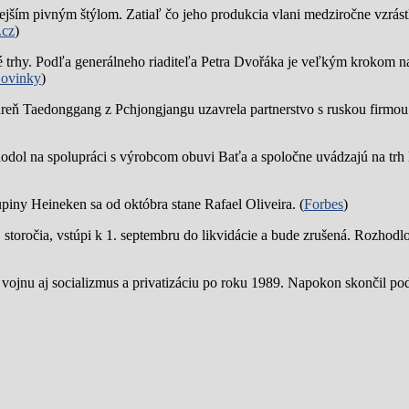
jším pivným štýlom. Zatiaľ čo jeho produkcia vlani medziročne vzrástl
.cz
)
trhy. Podľa generálneho riaditeľa Petra Dvořáka je veľkým krokom na
ovinky
)
reň Taedonggang z Pchjongjangu uzavrela partnerstvo s ruskou firmo
hodol na spolupráci s výrobcom obuvi Baťa a spoločne uvádzajú na trh 
piny Heineken sa od októbra stane Rafael Oliveira. (
Forbes
)
19. storočia, vstúpi k 1. septembru do likvidácie a bude zrušená. Rozhod
 vojnu aj socializmus a privatizáciu po roku 1989. Napokon skončil p