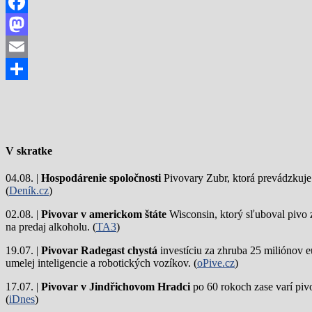
Facebook
Mastodon
Email
Share
V skratke
04.08. |
Hospodárenie spoločnosti
Pivovary Zubr, ktorá prevádzkuje p
(
Deník.cz
)
02.08. |
Pivovar v americkom štáte
Wisconsin, ktorý sľuboval pivo 
na predaj alkoholu. (
TA3
)
19.07. |
Pivovar Radegast chystá
investíciu za zhruba 25 miliónov e
umelej inteligencie a robotických vozíkov. (
oPive.cz
)
17.07. |
Pivovar v Jindřichovom Hradci
po 60 rokoch zase varí piv
(
iDnes
)