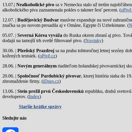
13.07.|
Nealkoholické pivo
sa v Nemecku stalo už tretím najobľúbene
alkoholického piva zaznamenala pokles o takmer šesť percent. (
oPivě
12.07. |
Budějovický Budvar
masívne expanduje na nové zahraničné 
značka sa po novom presadila aj v Ománe, Egypte či Uzbekistane. (
N
05.07. |
Severná Kórea vyváža
do Ruska okrem zbraní aj pivo. Tová
dodajú na tamojší trh svetlé filtrované pivo. (
Novinky
)
30.06. |
Plzeňský Prazdroj
sa na prahu tohtoročnej letnej sezóny do
kožených tenisiek. (
oPivě.cz
)
28.06. |
Novým generálnym
riaditeľom holandskej pivovarníckej sku
20.06. |
Spoločnosť Pardubický pivovar
, ktorej história siaha do 
zhromaždenie firmy. (
iDnes.cz
)
13.06. |
Stein prežil prvú Československú
republiku, druhú svetovú
developerov. (
Index
)
Staršie krátke správy
Sledujte nás