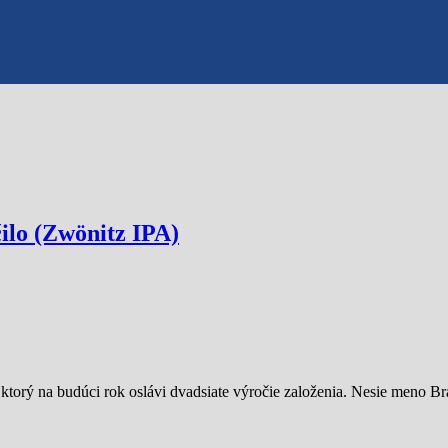
ilo (Zwönitz IPA)
ktorý na budúci rok oslávi dvadsiate výročie založenia. Nesie meno B