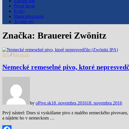
Zaujalo nás
Pivná škola
Kvízy
Mapa pivovarov
To sme my
Značka:
Brauerei Zwönitz
IPA
/
Recenzie
Nemecké remeselné pivo, ktoré nepresvedč
by
oPive.sk
18. novembra 2016
18. novembra 2016
Prvý nástrel: Dnes si vyskúšame pivo z malého nemeckého pivovaru, 
a nájdete ho v nemeckom …