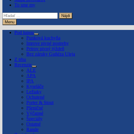
To sme my
Hľadať:
Menu
Pod lupou
Show
Punková kuchyňa
sub
Imrove pivné postrehy
menu
Petrov pivný týždeň
Bez záruky Guñéza Uleja
Z trhu
Recenzie
Show
ALE
sub
APA
menu
IPA
Kyseláče
Ležiaky
Ochutené
Porter & Stout
Pšeničné
Výčapné
Špeciály
Ostatné
Rande