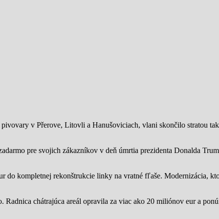
ivovary v Přerove, Litovli a Hanušoviciach, vlani skončilo stratou tak
zadarmo pre svojich zákazníkov v deň úmrtia prezidenta Donalda Trump
ur do kompletnej rekonštrukcie linky na vratné fľaše. Modernizácia, kto
o.
Radnica chátrajúca areál opravila za viac ako 20 miliónov eur a pon