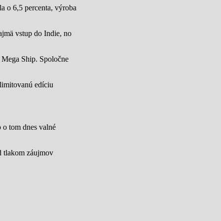
a o 6,5 percenta, výroba
jmä vstup do Indie, no
u Mega Ship. Spoločne
limitovanú edíciu
lo o tom dnes valné
od tlakom záujmov