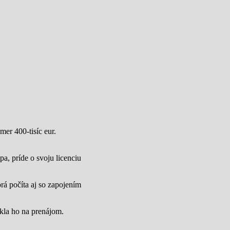
mer 400-tisíc eur.
a, príde o svoju licenciu
rá počíta aj so zapojením
úkla ho na prenájom.