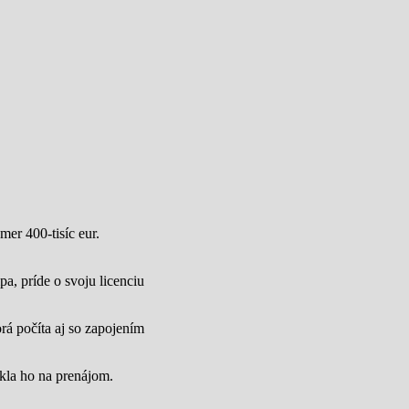
mer 400-tisíc eur.
a, príde o svoju licenciu
rá počíta aj so zapojením
úkla ho na prenájom.