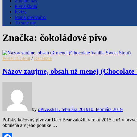
Zaujalo nás
Pivná škola
Kvízy
Mapa pivovarov
To sme my
Značka:
čokoládové pivo
Porter & Stout
/
Recenzie
Názov zaujme, obsah už menej (Chocolate 
by
oPive.sk
11. februára 2019
10. februára 2019
Poľský kočovný pivovar Deer Bear založili v roku 2015 a už v prvýc
obmieňa a v jeho ponuke …