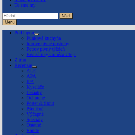
To sme my
Hľadať:
Menu
Pod lupou
Show
Punková kuchyňa
sub
Imrove pivné postrehy
menu
Petrov pivný týždeň
Bez záruky Guñéza Uleja
Z trhu
Recenzie
Show
ALE
sub
APA
menu
IPA
Kyseláče
Ležiaky
Ochutené
Porter & Stout
Pšeničné
Výčapné
Špeciály
Ostatné
Rande