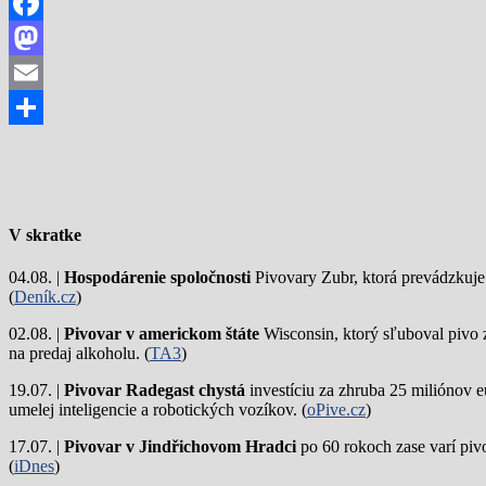
Facebook
Mastodon
Email
Share
V skratke
04.08. |
Hospodárenie spoločnosti
Pivovary Zubr, ktorá prevádzkuje p
(
Deník.cz
)
02.08. |
Pivovar v americkom štáte
Wisconsin, ktorý sľuboval pivo 
na predaj alkoholu. (
TA3
)
19.07. |
Pivovar Radegast chystá
investíciu za zhruba 25 miliónov e
umelej inteligencie a robotických vozíkov. (
oPive.cz
)
17.07. |
Pivovar v Jindřichovom Hradci
po 60 rokoch zase varí piv
(
iDnes
)