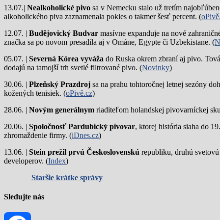
13.07.|
Nealkoholické pivo
sa v Nemecku stalo už tretím najobľúbene
alkoholického piva zaznamenala pokles o takmer šesť percent. (
oPivě
12.07. |
Budějovický Budvar
masívne expanduje na nové zahraničné 
značka sa po novom presadila aj v Ománe, Egypte či Uzbekistane. (
N
05.07. |
Severná Kórea vyváža
do Ruska okrem zbraní aj pivo. Tová
dodajú na tamojší trh svetlé filtrované pivo. (
Novinky
)
30.06. |
Plzeňský Prazdroj
sa na prahu tohtoročnej letnej sezóny do
kožených tenisiek. (
oPivě.cz
)
28.06. |
Novým generálnym
riaditeľom holandskej pivovarníckej sku
20.06. |
Spoločnosť Pardubický pivovar
, ktorej história siaha do 
zhromaždenie firmy. (
iDnes.cz
)
13.06. |
Stein prežil prvú Československú
republiku, druhú svetovú
developerov. (
Index
)
Staršie krátke správy
Sledujte nás