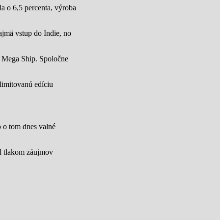
a o 6,5 percenta, výroba
jmä vstup do Indie, no
u Mega Ship. Spoločne
limitovanú edíciu
lo o tom dnes valné
od tlakom záujmov