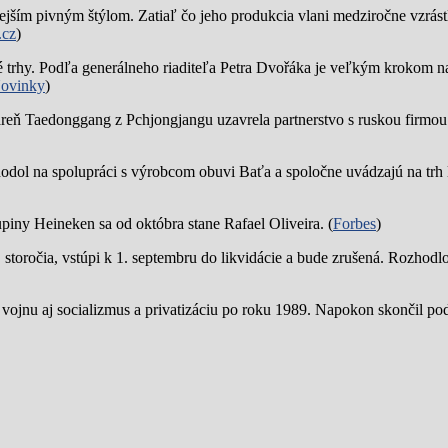
jším pivným štýlom. Zatiaľ čo jeho produkcia vlani medziročne vzrástl
.cz
)
trhy. Podľa generálneho riaditeľa Petra Dvořáka je veľkým krokom na
ovinky
)
reň Taedonggang z Pchjongjangu uzavrela partnerstvo s ruskou firmo
hodol na spolupráci s výrobcom obuvi Baťa a spoločne uvádzajú na trh 
piny Heineken sa od októbra stane Rafael Oliveira. (
Forbes
)
19. storočia, vstúpi k 1. septembru do likvidácie a bude zrušená. Rozhod
 vojnu aj socializmus a privatizáciu po roku 1989. Napokon skončil p