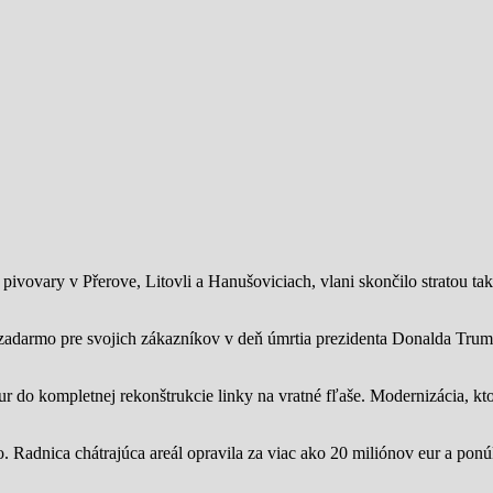
ivovary v Přerove, Litovli a Hanušoviciach, vlani skončilo stratou tak
zadarmo pre svojich zákazníkov v deň úmrtia prezidenta Donalda Trump
ur do kompletnej rekonštrukcie linky na vratné fľaše. Modernizácia, kto
o.
Radnica chátrajúca areál opravila za viac ako 20 miliónov eur a pon