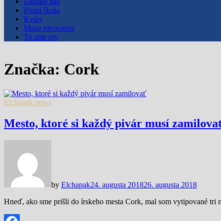
Zaujalo nás
Pivná škola
Kvízy
Mapa pivovarov
To sme my
Značka:
Cork
Elchapak news
Mesto, ktoré si každý pivár musí zamilova
by
Elchapak
24. augusta 2018
26. augusta 2018
Hneď, ako sme prišli do írskeho mesta Cork, mal som vytipované tri m