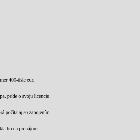
mer 400-tisíc eur.
a, príde o svoju licenciu
rá počíta aj so zapojením
úkla ho na prenájom.