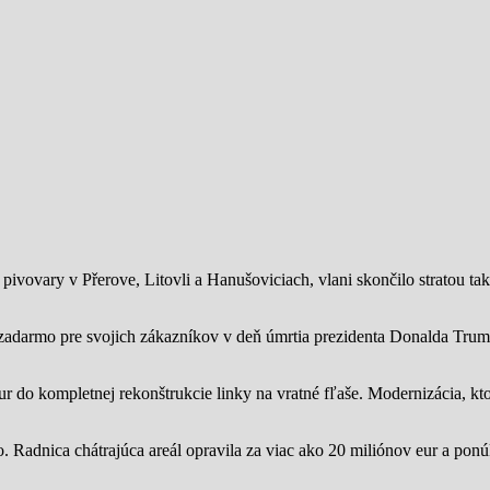
ivovary v Přerove, Litovli a Hanušoviciach, vlani skončilo stratou tak
zadarmo pre svojich zákazníkov v deň úmrtia prezidenta Donalda Trump
ur do kompletnej rekonštrukcie linky na vratné fľaše. Modernizácia, kto
o.
Radnica chátrajúca areál opravila za viac ako 20 miliónov eur a pon