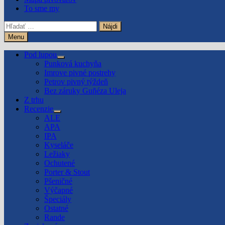
To sme my
Hľadať:
Menu
Pod lupou
Show
Punková kuchyňa
sub
Imrove pivné postrehy
menu
Petrov pivný týždeň
Bez záruky Guñéza Uleja
Z trhu
Recenzie
Show
ALE
sub
APA
menu
IPA
Kyseláče
Ležiaky
Ochutené
Porter & Stout
Pšeničné
Výčapné
Špeciály
Ostatné
Rande