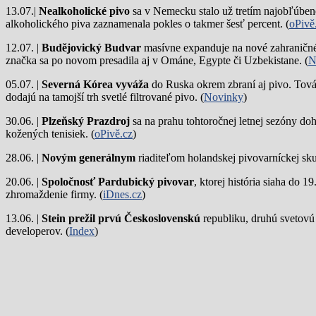
13.07.|
Nealkoholické pivo
sa v Nemecku stalo už tretím najobľúbene
alkoholického piva zaznamenala pokles o takmer šesť percent. (
oPivě
12.07. |
Budějovický Budvar
masívne expanduje na nové zahraničné 
značka sa po novom presadila aj v Ománe, Egypte či Uzbekistane. (
N
05.07. |
Severná Kórea vyváža
do Ruska okrem zbraní aj pivo. Tová
dodajú na tamojší trh svetlé filtrované pivo. (
Novinky
)
30.06. |
Plzeňský Prazdroj
sa na prahu tohtoročnej letnej sezóny do
kožených tenisiek. (
oPivě.cz
)
28.06. |
Novým generálnym
riaditeľom holandskej pivovarníckej sku
20.06. |
Spoločnosť Pardubický pivovar
, ktorej história siaha do 
zhromaždenie firmy. (
iDnes.cz
)
13.06. |
Stein prežil prvú Československú
republiku, druhú svetovú
developerov. (
Index
)
Staršie krátke správy
Sledujte nás