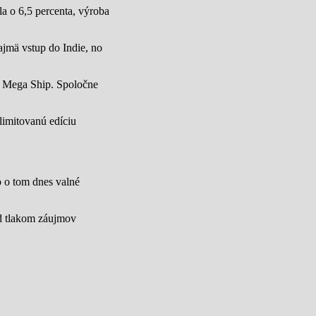
a o 6,5 percenta, výroba
jmä vstup do Indie, no
u Mega Ship. Spoločne
limitovanú edíciu
lo o tom dnes valné
od tlakom záujmov