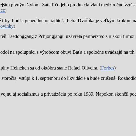
jším pivným štýlom. Zatiaľ čo jeho produkcia vlani medziročne vzrástl
.cz
)
trhy. Podľa generálneho riaditeľa Petra Dvořáka je veľkým krokom na
ovinky
)
reň Taedonggang z Pchjongjangu uzavrela partnerstvo s ruskou firmo
hodol na spolupráci s výrobcom obuvi Baťa a spoločne uvádzajú na trh 
piny Heineken sa od októbra stane Rafael Oliveira. (
Forbes
)
19. storočia, vstúpi k 1. septembru do likvidácie a bude zrušená. Rozhod
 vojnu aj socializmus a privatizáciu po roku 1989. Napokon skončil p