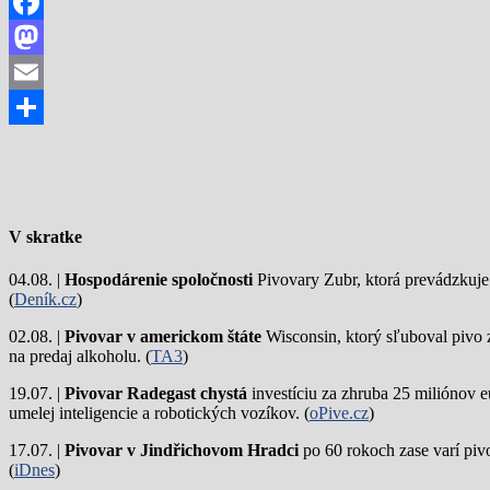
Facebook
Mastodon
Email
Share
V skratke
04.08. |
Hospodárenie spoločnosti
Pivovary Zubr, ktorá prevádzkuje p
(
Deník.cz
)
02.08. |
Pivovar v americkom štáte
Wisconsin, ktorý sľuboval pivo 
na predaj alkoholu. (
TA3
)
19.07. |
Pivovar Radegast chystá
investíciu za zhruba 25 miliónov e
umelej inteligencie a robotických vozíkov. (
oPive.cz
)
17.07. |
Pivovar v Jindřichovom Hradci
po 60 rokoch zase varí piv
(
iDnes
)