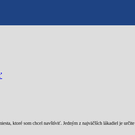
ť
iesta, ktoré som chcel navštíviť. Jedným z najväčších lákadiel je urči