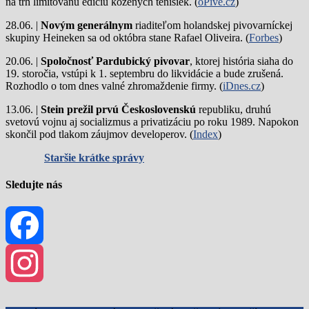
na trh limitovanú edíciu kožených tenisiek. (
oPivě.cz
)
28.06. |
Novým generálnym
riaditeľom holandskej pivovarníckej
skupiny Heineken sa od októbra stane Rafael Oliveira. (
Forbes
)
20.06. |
Spoločnosť Pardubický pivovar
, ktorej história siaha do
19. storočia, vstúpi k 1. septembru do likvidácie a bude zrušená.
Rozhodlo o tom dnes valné zhromaždenie firmy. (
iDnes.cz
)
13.06. |
Stein prežil prvú Československú
republiku, druhú
svetovú vojnu aj socializmus a privatizáciu po roku 1989. Napokon
skončil pod tlakom záujmov developerov. (
Index
)
Staršie krátke správy
Sledujte nás
Facebook
Instagram