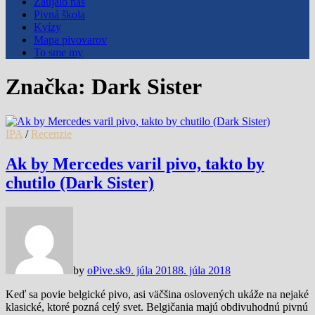
Zaujalo nás
Pivná škola
Kvízy
Mapa pivovarov
To sme my
Značka:
Dark Sister
IPA
/
Recenzie
Ak by Mercedes varil pivo, takto by
chutilo (Dark Sister)
by
oPive.sk
9. júla 2018
8. júla 2018
Keď sa povie belgické pivo, asi väčšina oslovených ukáže na nejaké
klasické, ktoré pozná celý svet. Belgičania majú obdivuhodnú pivnú