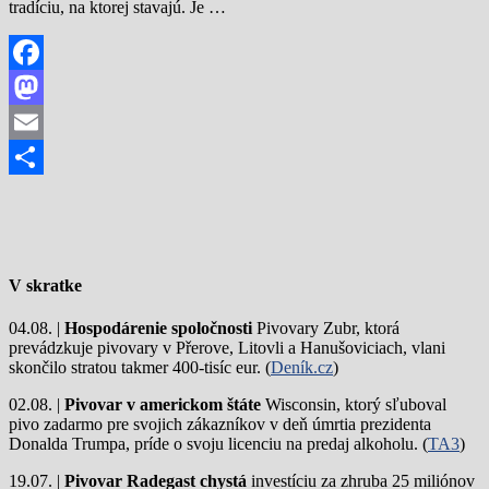
tradíciu, na ktorej stavajú. Je …
Facebook
Mastodon
Email
Share
V skratke
04.08. |
Hospodárenie spoločnosti
Pivovary Zubr, ktorá
prevádzkuje pivovary v Přerove, Litovli a Hanušoviciach, vlani
skončilo stratou takmer 400-tisíc eur. (
Deník.cz
)
02.08. |
Pivovar v americkom štáte
Wisconsin, ktorý sľuboval
pivo zadarmo pre svojich zákazníkov v deň úmrtia prezidenta
Donalda Trumpa, príde o svoju licenciu na predaj alkoholu. (
TA3
)
19.07. |
Pivovar Radegast chystá
investíciu za zhruba 25 miliónov