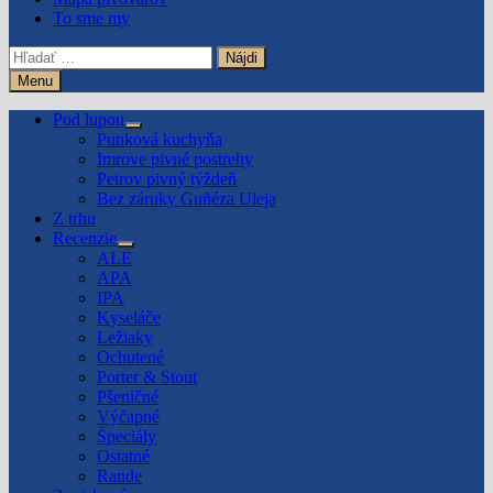
To sme my
Hľadať:
Menu
Pod lupou
Show
Punková kuchyňa
sub
Imrove pivné postrehy
menu
Petrov pivný týždeň
Bez záruky Guñéza Uleja
Z trhu
Recenzie
Show
ALE
sub
APA
menu
IPA
Kyseláče
Ležiaky
Ochutené
Porter & Stout
Pšeničné
Výčapné
Špeciály
Ostatné
Rande