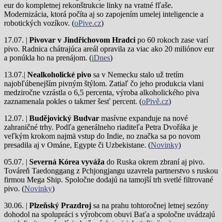
eur do kompletnej rekonštrukcie linky na vratné fľaše.
Modernizácia, ktorá počíta aj so zapojením umelej inteligencie a
robotických vozíkov. (
oPive.cz
)
17.07. |
Pivovar v Jindřichovom Hradci
po 60 rokoch zase varí
pivo.
Radnica chátrajúca areál opravila za viac ako 20 miliónov eur
a ponúkla ho na prenájom. (
iDnes
)
13.07.|
Nealkoholické pivo
sa v Nemecku stalo už tretím
najobľúbenejším pivným štýlom. Zatiaľ čo jeho produkcia vlani
medziročne vzrástla o 6,5 percenta, výroba alkoholického piva
zaznamenala pokles o takmer šesť percent. (
oPivě.cz
)
12.07. |
Budějovický Budvar
masívne expanduje na nové
zahraničné trhy. Podľa generálneho riaditeľa Petra Dvořáka je
veľkým krokom najmä vstup do Indie, no značka sa po novom
presadila aj v Ománe, Egypte či Uzbekistane. (
Novinky
)
05.07. |
Severná Kórea vyváža
do Ruska okrem zbraní aj pivo.
Továreň Taedonggang z Pchjongjangu uzavrela partnerstvo s ruskou
firmou Mega Ship. Spoločne dodajú na tamojší trh svetlé filtrované
pivo. (
Novinky
)
30.06. |
Plzeňský Prazdroj
sa na prahu tohtoročnej letnej sezóny
dohodol na spolupráci s výrobcom obuvi Baťa a spoločne uvádzajú