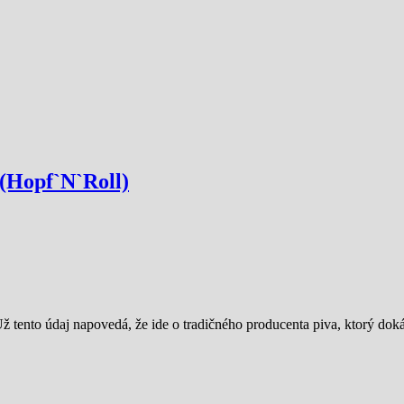
(Hopf`N`Roll)
 tento údaj napovedá, že ide o tradičného producenta piva, ktorý dokáz