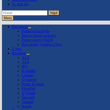
To sme my
Hľadať:
Menu
Pod lupou
Show
Punková kuchyňa
sub
Imrove pivné postrehy
menu
Petrov pivný týždeň
Bez záruky Guñéza Uleja
Z trhu
Recenzie
Show
ALE
sub
APA
menu
IPA
Kyseláče
Ležiaky
Ochutené
Porter & Stout
Pšeničné
Výčapné
Špeciály
Ostatné
Rande