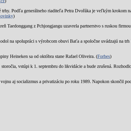
.cz
)
trhy. Podľa generálneho riaditeľa Petra Dvořáka je veľkým krokom na
ovinky
)
reň Taedonggang z Pchjongjangu uzavrela partnerstvo s ruskou firmo
hodol na spolupráci s výrobcom obuvi Baťa a spoločne uvádzajú na trh 
piny Heineken sa od októbra stane Rafael Oliveira. (
Forbes
)
19. storočia, vstúpi k 1. septembru do likvidácie a bude zrušená. Rozhod
 vojnu aj socializmus a privatizáciu po roku 1989. Napokon skončil p