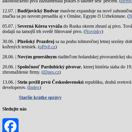
alkoholického piva zaznamenala pokles o takmer šesť percent. (
oPivě
12.07. |
Budějovický Budvar
masívne expanduje na nové zahraničné 
značka sa po novom presadila aj v Ománe, Egypte či Uzbekistane. (
N
05.07. |
Severná Kórea vyváža
do Ruska okrem zbraní aj pivo. Tová
dodajú na tamojší trh svetlé filtrované pivo. (
Novinky
)
30.06. |
Plzeňský Prazdroj
sa na prahu tohtoročnej letnej sezóny do
kožených tenisiek. (
oPivě.cz
)
28.06. |
Novým generálnym
riaditeľom holandskej pivovarníckej sku
20.06. |
Spoločnosť Pardubický pivovar
, ktorej história siaha do 
zhromaždenie firmy. (
iDnes.cz
)
13.06. |
Stein prežil prvú Československú
republiku, druhú svetovú
developerov. (
Index
)
Staršie krátke správy
Sledujte nás