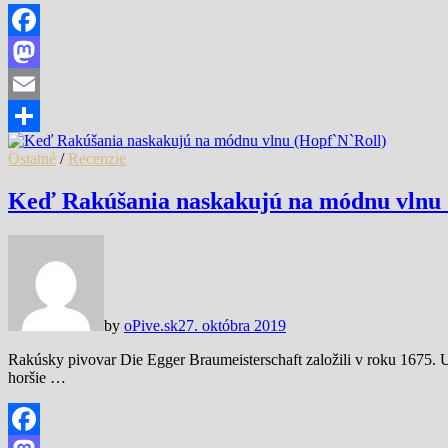
Facebook
Mastodon
Email
Share
Ostatné
/
Recenzie
Keď Rakúšania naskakujú na módnu vlnu 
by
oPive.sk
27. októbra 2019
Rakúsky pivovar Die Egger Braumeisterschaft založili v roku 1675. Už
horšie …