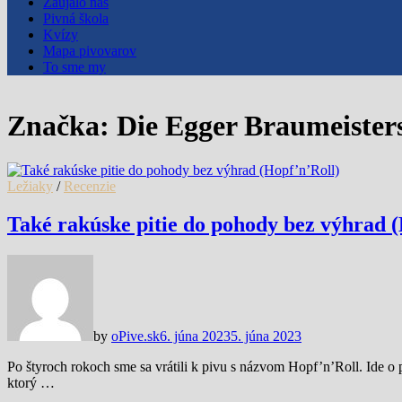
Zaujalo nás
Pivná škola
Kvízy
Mapa pivovarov
To sme my
Značka:
Die Egger Braumeister
Ležiaky
/
Recenzie
Také rakúske pitie do pohody bez výhrad 
by
oPive.sk
6. júna 2023
5. júna 2023
Po štyroch rokoch sme sa vrátili k pivu s názvom Hopf’n’Roll. Ide o
ktorý …