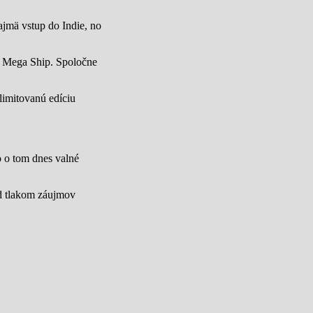
jmä vstup do Indie, no
u Mega Ship. Spoločne
limitovanú edíciu
lo o tom dnes valné
od tlakom záujmov