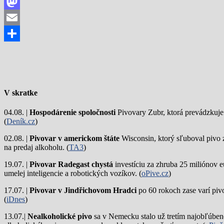
Facebook
Mastodon
Email
Share
V skratke
04.08. |
Hospodárenie spoločnosti
Pivovary Zubr, ktorá prevádzkuje p
(
Deník.cz
)
02.08. |
Pivovar v americkom štáte
Wisconsin, ktorý sľuboval pivo 
na predaj alkoholu. (
TA3
)
19.07. |
Pivovar Radegast chystá
investíciu za zhruba 25 miliónov e
umelej inteligencie a robotických vozíkov. (
oPive.cz
)
17.07. |
Pivovar v Jindřichovom Hradci
po 60 rokoch zase varí piv
(
iDnes
)
13.07.|
Nealkoholické pivo
sa v Nemecku stalo už tretím najobľúbene