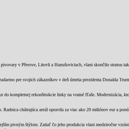
ivovary v Přerove, Litovli a Hanušoviciach, vlani skončilo stratou tak
zadarmo pre svojich zákazníkov v deň úmrtia prezidenta Donalda Trump
ur do kompletnej rekonštrukcie linky na vratné fľaše. Modernizácia, kto
o.
Radnica chátrajúca areál opravila za viac ako 20 miliónov eur a pon
jším pivným štýlom. Zatiaľ čo jeho produkcia vlani medziročne vzrástl