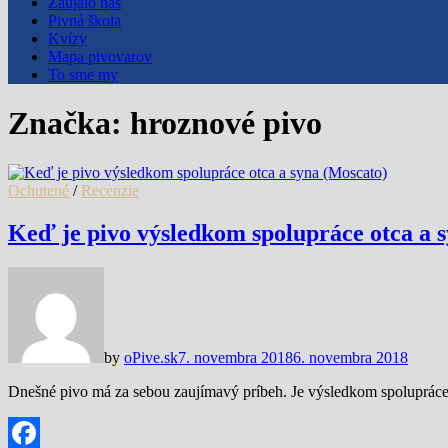
Zaujalo nás
Pivná škola
Kvízy
Mapa pivovarov
To sme my
Značka:
hroznové pivo
Ochutené
/
Recenzie
Keď je pivo výsledkom spolupráce otca a 
by
oPive.sk
7. novembra 2018
6. novembra 2018
Dnešné pivo má za sebou zaujímavý príbeh. Je výsledkom spolupráce o