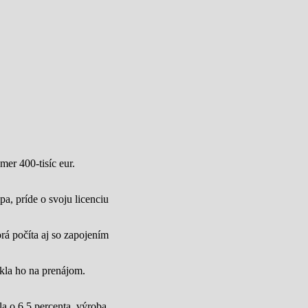
mer 400-tisíc eur.
a, príde o svoju licenciu
rá počíta aj so zapojením
úkla ho na prenájom.
a o 6,5 percenta, výroba