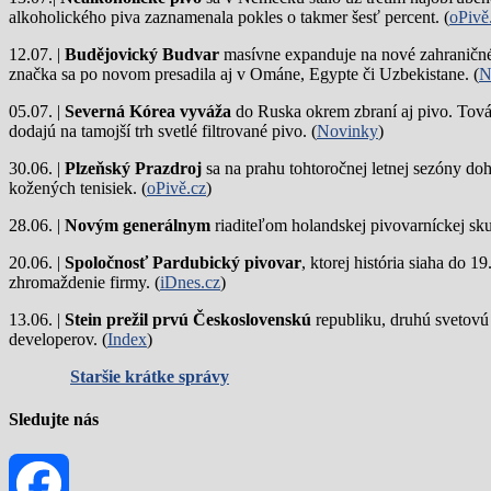
alkoholického piva zaznamenala pokles o takmer šesť percent. (
oPivě
12.07. |
Budějovický Budvar
masívne expanduje na nové zahraničné 
značka sa po novom presadila aj v Ománe, Egypte či Uzbekistane. (
N
05.07. |
Severná Kórea vyváža
do Ruska okrem zbraní aj pivo. Tová
dodajú na tamojší trh svetlé filtrované pivo. (
Novinky
)
30.06. |
Plzeňský Prazdroj
sa na prahu tohtoročnej letnej sezóny do
kožených tenisiek. (
oPivě.cz
)
28.06. |
Novým generálnym
riaditeľom holandskej pivovarníckej sku
20.06. |
Spoločnosť Pardubický pivovar
, ktorej história siaha do 
zhromaždenie firmy. (
iDnes.cz
)
13.06. |
Stein prežil prvú Československú
republiku, druhú svetovú
developerov. (
Index
)
Staršie krátke správy
Sledujte nás