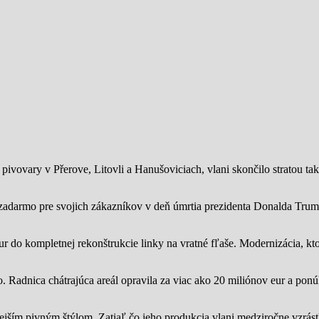
ivovary v Přerove, Litovli a Hanušoviciach, vlani skončilo stratou tak
zadarmo pre svojich zákazníkov v deň úmrtia prezidenta Donalda Trump
ur do kompletnej rekonštrukcie linky na vratné fľaše. Modernizácia, kto
o.
Radnica chátrajúca areál opravila za viac ako 20 miliónov eur a pon
jším pivným štýlom. Zatiaľ čo jeho produkcia vlani medziročne vzrástl