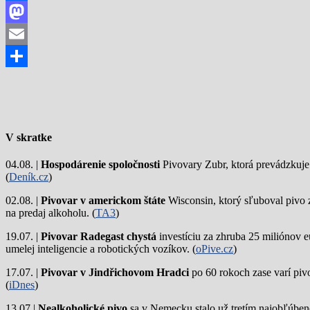
Facebook
Mastodon
Email
Share
V skratke
04.08. |
Hospodárenie spoločnosti
Pivovary Zubr, ktorá prevádzkuje p
(
Deník.cz
)
02.08. |
Pivovar v americkom štáte
Wisconsin, ktorý sľuboval pivo 
na predaj alkoholu. (
TA3
)
19.07. |
Pivovar Radegast chystá
investíciu za zhruba 25 miliónov e
umelej inteligencie a robotických vozíkov. (
oPive.cz
)
17.07. |
Pivovar v Jindřichovom Hradci
po 60 rokoch zase varí piv
(
iDnes
)
13.07.|
Nealkoholické pivo
sa v Nemecku stalo už tretím najobľúbene