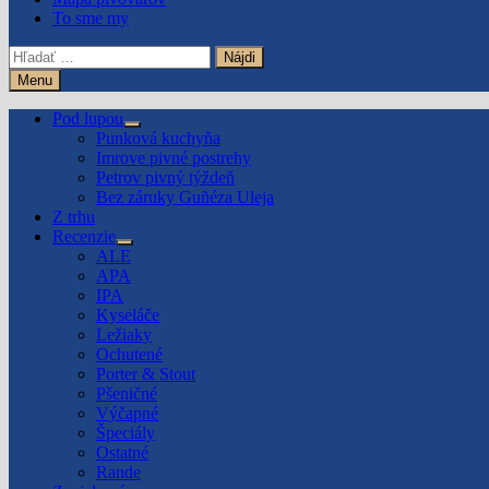
To sme my
Hľadať:
Menu
Pod lupou
Show
Punková kuchyňa
sub
Imrove pivné postrehy
menu
Petrov pivný týždeň
Bez záruky Guñéza Uleja
Z trhu
Recenzie
Show
ALE
sub
APA
menu
IPA
Kyseláče
Ležiaky
Ochutené
Porter & Stout
Pšeničné
Výčapné
Špeciály
Ostatné
Rande