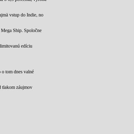
jmä vstup do Indie, no
u Mega Ship. Spoločne
limitovanú edíciu
lo o tom dnes valné
od tlakom záujmov