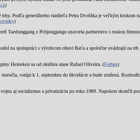
.cz
)
trhy. Podľa generálneho riaditeľa Petra Dvořáka je veľkým krokom na
ovinky
)
reň Taedonggang z Pchjongjangu uzavrela partnerstvo s ruskou firmo
hodol na spolupráci s výrobcom obuvi Baťa a spoločne uvádzajú na trh 
piny Heineken sa od októbra stane Rafael Oliveira. (
Forbes
)
19. storočia, vstúpi k 1. septembru do likvidácie a bude zrušená. Rozhod
 vojnu aj socializmus a privatizáciu po roku 1989. Napokon skončil p