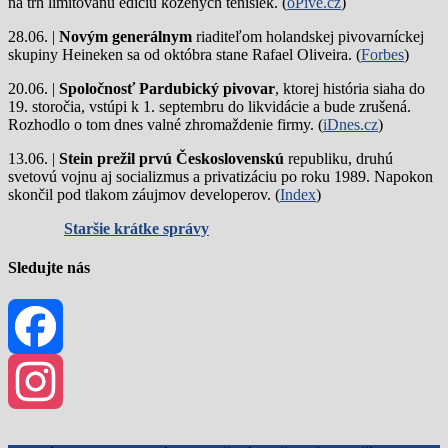
na trh limitovanú edíciu kožených tenisiek. (
oPivě.cz
)
28.06. |
Novým generálnym
riaditeľom holandskej pivovarníckej
skupiny Heineken sa od októbra stane Rafael Oliveira. (
Forbes
)
20.06. |
Spoločnosť Pardubický pivovar
, ktorej história siaha do
19. storočia, vstúpi k 1. septembru do likvidácie a bude zrušená.
Rozhodlo o tom dnes valné zhromaždenie firmy. (
iDnes.cz
)
13.06. |
Stein prežil prvú Československú
republiku, druhú
svetovú vojnu aj socializmus a privatizáciu po roku 1989. Napokon
skončil pod tlakom záujmov developerov. (
Index
)
Staršie krátke správy
Sledujte nás
Facebook
Instagram