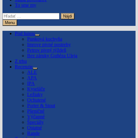
To sme my
Hľadať:
Menu
Pod lupou
Show
Punková kuchyňa
sub
Imrove pivné postrehy
menu
Petrov pivný týždeň
Bez záruky Guñéza Uleja
Z trhu
Recenzie
Show
ALE
sub
APA
menu
IPA
Kyseláče
Ležiaky
Ochutené
Porter & Stout
Pšeničné
Výčapné
Špeciály
Ostatné
Rande