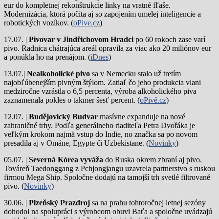
eur do kompletnej rekonštrukcie linky na vratné fľaše.
Modernizácia, ktorá počíta aj so zapojením umelej inteligencie a
robotických vozíkov. (
oPive.cz
)
17.07. |
Pivovar v Jindřichovom Hradci
po 60 rokoch zase varí
pivo.
Radnica chátrajúca areál opravila za viac ako 20 miliónov eur
a ponúkla ho na prenájom. (
iDnes
)
13.07.|
Nealkoholické pivo
sa v Nemecku stalo už tretím
najobľúbenejším pivným štýlom. Zatiaľ čo jeho produkcia vlani
medziročne vzrástla o 6,5 percenta, výroba alkoholického piva
zaznamenala pokles o takmer šesť percent. (
oPivě.cz
)
12.07. |
Budějovický Budvar
masívne expanduje na nové
zahraničné trhy. Podľa generálneho riaditeľa Petra Dvořáka je
veľkým krokom najmä vstup do Indie, no značka sa po novom
presadila aj v Ománe, Egypte či Uzbekistane. (
Novinky
)
05.07. |
Severná Kórea vyváža
do Ruska okrem zbraní aj pivo.
Továreň Taedonggang z Pchjongjangu uzavrela partnerstvo s ruskou
firmou Mega Ship. Spoločne dodajú na tamojší trh svetlé filtrované
pivo. (
Novinky
)
30.06. |
Plzeňský Prazdroj
sa na prahu tohtoročnej letnej sezóny
dohodol na spolupráci s výrobcom obuvi Baťa a spoločne uvádzajú