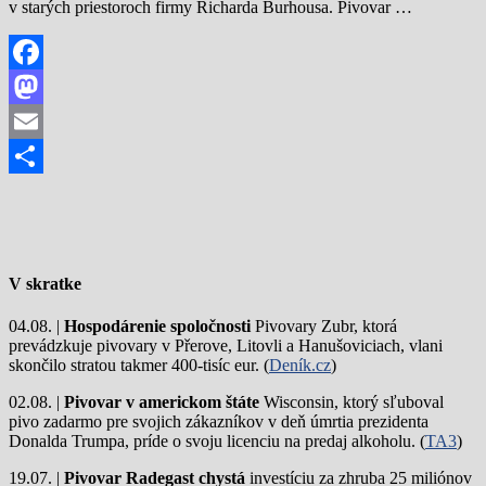
v starých priestoroch firmy Richarda Burhousa. Pivovar …
Facebook
Mastodon
Email
Share
V skratke
04.08. |
Hospodárenie spoločnosti
Pivovary Zubr, ktorá
prevádzkuje pivovary v Přerove, Litovli a Hanušoviciach, vlani
skončilo stratou takmer 400-tisíc eur. (
Deník.cz
)
02.08. |
Pivovar v americkom štáte
Wisconsin, ktorý sľuboval
pivo zadarmo pre svojich zákazníkov v deň úmrtia prezidenta
Donalda Trumpa, príde o svoju licenciu na predaj alkoholu. (
TA3
)
19.07. |
Pivovar Radegast chystá
investíciu za zhruba 25 miliónov