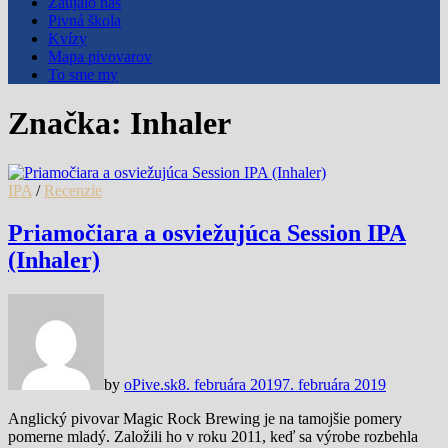
Zaujalo nás
Pivná škola
Kvízy
Mapa pivovarov
To sme my
Značka:
Inhaler
IPA
/
Recenzie
Priamočiara a osviežujúca Session IPA
(Inhaler)
by
oPive.sk
8. februára 2019
7. februára 2019
Anglický pivovar Magic Rock Brewing je na tamojšie pomery
pomerne mladý. Založili ho v roku 2011, keď sa výrobe rozbehla