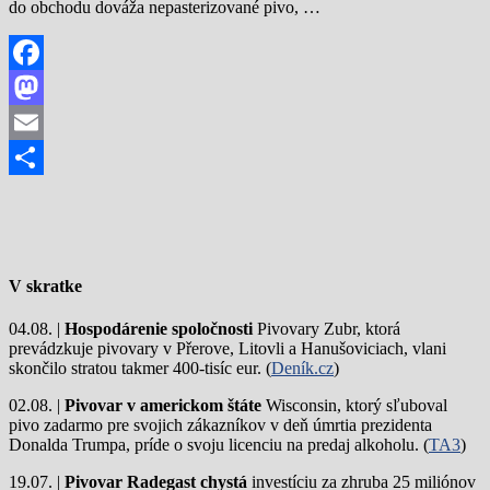
do obchodu dováža nepasterizované pivo, …
Facebook
Mastodon
Email
Share
V skratke
04.08. |
Hospodárenie spoločnosti
Pivovary Zubr, ktorá
prevádzkuje pivovary v Přerove, Litovli a Hanušoviciach, vlani
skončilo stratou takmer 400-tisíc eur. (
Deník.cz
)
02.08. |
Pivovar v americkom štáte
Wisconsin, ktorý sľuboval
pivo zadarmo pre svojich zákazníkov v deň úmrtia prezidenta
Donalda Trumpa, príde o svoju licenciu na predaj alkoholu. (
TA3
)
19.07. |
Pivovar Radegast chystá
investíciu za zhruba 25 miliónov