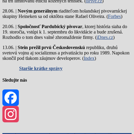
na trh limitovanú edíciu kožených tenisiek. (
oPivě.cz
)
28.06. |
Novým generálnym
riaditeľom holandskej pivovarníckej
skupiny Heineken sa od októbra stane Rafael Oliveira. (
Forbes
)
20.06. |
Spoločnosť Pardubický pivovar
, ktorej história siaha do
19. storočia, vstúpi k 1. septembru do likvidácie a bude zrušená.
Rozhodlo o tom dnes valné zhromaždenie firmy. (
iDnes.cz
)
13.06. |
Stein prežil prvú Československú
republiku, druhú
svetovú vojnu aj socializmus a privatizáciu po roku 1989. Napokon
skončil pod tlakom záujmov developerov. (
Index
)
Staršie krátke správy
Sledujte nás
Facebook
Instagram