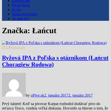
Zaujalo nás
Pivná škola
Kvízy
Mapa pivovarov
To sme my
Značka:
Łańcut
IPA
/
Recenzie
Ryžová IPA z Poľska s otáznikom (Łańcut
Chorągiew Rodowa)
by
oPive.sk
2. januára 2017
2. januára 2017
Prvý nástrel: Keď sa pivovar Karpat rozhodol dodávať pivo do
reťazca Tesco, vznikla veľká diskusia. Hovorilo sa hlavne o tom, že