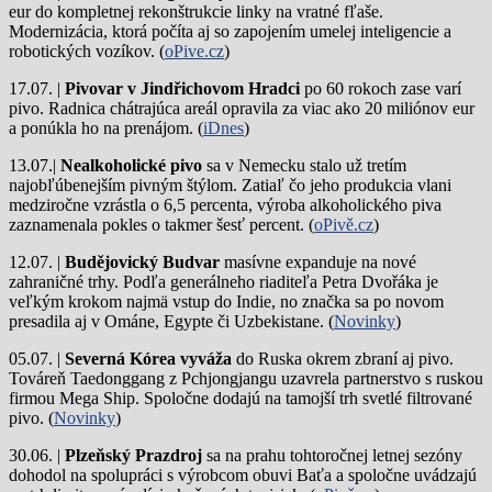
eur do kompletnej rekonštrukcie linky na vratné fľaše.
Modernizácia, ktorá počíta aj so zapojením umelej inteligencie a
robotických vozíkov. (
oPive.cz
)
17.07. |
Pivovar v Jindřichovom Hradci
po 60 rokoch zase varí
pivo.
Radnica chátrajúca areál opravila za viac ako 20 miliónov eur
a ponúkla ho na prenájom. (
iDnes
)
13.07.|
Nealkoholické pivo
sa v Nemecku stalo už tretím
najobľúbenejším pivným štýlom. Zatiaľ čo jeho produkcia vlani
medziročne vzrástla o 6,5 percenta, výroba alkoholického piva
zaznamenala pokles o takmer šesť percent. (
oPivě.cz
)
12.07. |
Budějovický Budvar
masívne expanduje na nové
zahraničné trhy. Podľa generálneho riaditeľa Petra Dvořáka je
veľkým krokom najmä vstup do Indie, no značka sa po novom
presadila aj v Ománe, Egypte či Uzbekistane. (
Novinky
)
05.07. |
Severná Kórea vyváža
do Ruska okrem zbraní aj pivo.
Továreň Taedonggang z Pchjongjangu uzavrela partnerstvo s ruskou
firmou Mega Ship. Spoločne dodajú na tamojší trh svetlé filtrované
pivo. (
Novinky
)
30.06. |
Plzeňský Prazdroj
sa na prahu tohtoročnej letnej sezóny
dohodol na spolupráci s výrobcom obuvi Baťa a spoločne uvádzajú