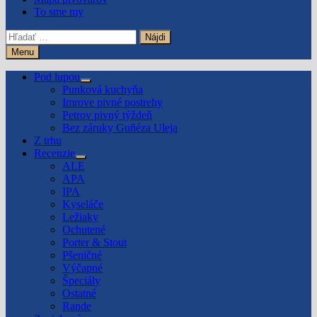
To sme my
Hľadať:
Menu
Pod lupou
Show
Punková kuchyňa
sub
Imrove pivné postrehy
menu
Petrov pivný týždeň
Bez záruky Guñéza Uleja
Z trhu
Recenzie
Show
ALE
sub
APA
menu
IPA
Kyseláče
Ležiaky
Ochutené
Porter & Stout
Pšeničné
Výčapné
Špeciály
Ostatné
Rande