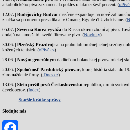
alkoholického piva zaznamenala pokles o takmer šesť percent. (
oPivě
12.07. |
Budějovický Budvar
masívne expanduje na nové zahraničné 
značka sa po novom presadila aj v Ománe, Egypte či Uzbekistane. (
N
05.07. |
Severná Kórea vyváža
do Ruska okrem zbraní aj pivo. Tová
dodajú na tamojší trh svetlé filtrované pivo. (
Novinky
)
30.06. |
Plzeňský Prazdroj
sa na prahu tohtoročnej letnej sezóny do
kožených tenisiek. (
oPivě.cz
)
28.06. |
Novým generálnym
riaditeľom holandskej pivovarníckej sku
20.06. |
Spoločnosť Pardubický pivovar
, ktorej história siaha do 
zhromaždenie firmy. (
iDnes.cz
)
13.06. |
Stein prežil prvú Československú
republiku, druhú svetovú
developerov. (
Index
)
Staršie krátke správy
Sledujte nás