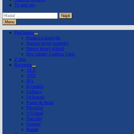
To sme my
Hľadať:
Menu
Pod lupou
Show
Punková kuchyňa
sub
Imrove pivné postrehy
menu
Petrov pivný týždeň
Bez záruky Guñéza Uleja
Z trhu
Recenzie
Show
ALE
sub
APA
menu
IPA
Kyseláče
Ležiaky
Ochutené
Porter & Stout
Pšeničné
Výčapné
Špeciály
Ostatné
Rande