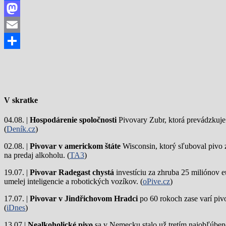
Facebook
Mastodon
Email
Share
V skratke
04.08. |
Hospodárenie spoločnosti
Pivovary Zubr, ktorá prevádzkuje p
(
Deník.cz
)
02.08. |
Pivovar v americkom štáte
Wisconsin, ktorý sľuboval pivo 
na predaj alkoholu. (
TA3
)
19.07. |
Pivovar Radegast chystá
investíciu za zhruba 25 miliónov e
umelej inteligencie a robotických vozíkov. (
oPive.cz
)
17.07. |
Pivovar v Jindřichovom Hradci
po 60 rokoch zase varí piv
(
iDnes
)
13.07.|
Nealkoholické pivo
sa v Nemecku stalo už tretím najobľúbene