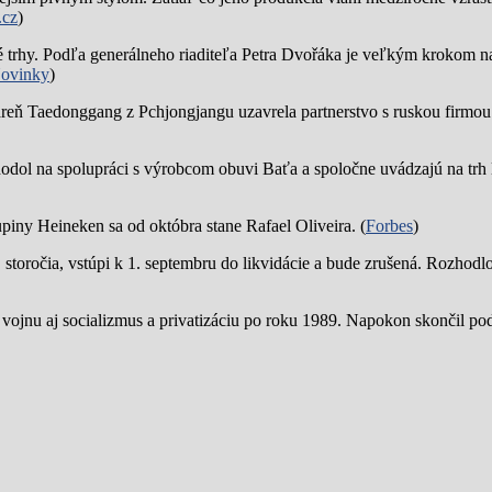
.cz
)
trhy. Podľa generálneho riaditeľa Petra Dvořáka je veľkým krokom na
ovinky
)
reň Taedonggang z Pchjongjangu uzavrela partnerstvo s ruskou firmo
hodol na spolupráci s výrobcom obuvi Baťa a spoločne uvádzajú na trh 
piny Heineken sa od októbra stane Rafael Oliveira. (
Forbes
)
19. storočia, vstúpi k 1. septembru do likvidácie a bude zrušená. Rozhod
 vojnu aj socializmus a privatizáciu po roku 1989. Napokon skončil p