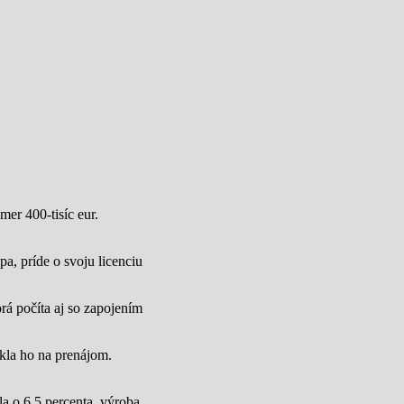
mer 400-tisíc eur.
a, príde o svoju licenciu
rá počíta aj so zapojením
úkla ho na prenájom.
a o 6,5 percenta, výroba