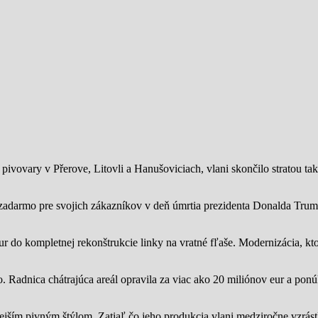
ivovary v Přerove, Litovli a Hanušoviciach, vlani skončilo stratou tak
zadarmo pre svojich zákazníkov v deň úmrtia prezidenta Donalda Trump
ur do kompletnej rekonštrukcie linky na vratné fľaše. Modernizácia, kto
o.
Radnica chátrajúca areál opravila za viac ako 20 miliónov eur a pon
jším pivným štýlom. Zatiaľ čo jeho produkcia vlani medziročne vzrástl