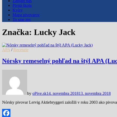
Zaujalo nás
Pivná škola
Kvízy
Mapa pivovarov
To sme my
Značka:
Lucky Jack
APA
/
Recenzie
Nórsky remeselný pohľad na štýl APA (Lu
by
oPive.sk
14. novembra 2018
13. novembra 2018
Nórsky pivovar Lervig Aktiebryggeri založili v roku 2003 ako pivovar,