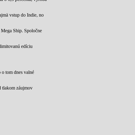
jmä vstup do Indie, no
u Mega Ship. Spoločne
limitovanú edíciu
lo o tom dnes valné
od tlakom záujmov