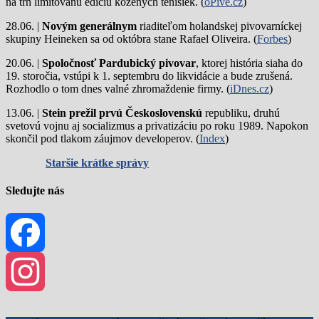
na trh limitovanú edíciu kožených tenisiek. (
oPivě.cz
)
28.06. |
Novým generálnym
riaditeľom holandskej pivovarníckej
skupiny Heineken sa od októbra stane Rafael Oliveira. (
Forbes
)
20.06. |
Spoločnosť Pardubický pivovar
, ktorej história siaha do
19. storočia, vstúpi k 1. septembru do likvidácie a bude zrušená.
Rozhodlo o tom dnes valné zhromaždenie firmy. (
iDnes.cz
)
13.06. |
Stein prežil prvú Československú
republiku, druhú
svetovú vojnu aj socializmus a privatizáciu po roku 1989. Napokon
skončil pod tlakom záujmov developerov. (
Index
)
Staršie krátke správy
Sledujte nás
Facebook
Instagram