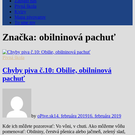
Zaujalo nás
Pivná škola
Kvízy
Mapa pivovarov
To sme my
Značka:
obilninová pachuť
Pivná škola
Chyby piva č.10: Obilie, obilninová
pachuť
by
oPive.sk
14. februára 2019
16. februára 2019
Kde ich môžete pozorovať: Vo vôni, v chuti. Ako môžeme vôňu
pomenovať: Obilniny, čerstvá pšenica alebo jačmeň, zelený slad,