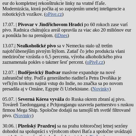
eur do kompletnej rekonštrukcie linky na vratné fľaše.
Modernizácia, ktorá počíta aj so zapojením umelej inteligencie a
robotických vozíkov. (
oPive.cz
)
17.07. |
Pivovar v Jindřichovom Hradci
po 60 rokoch zase varí
pivo.
Radnica chátrajúca areál opravila za viac ako 20 miliónov eur
a ponúkla ho na prenájom. (
iDnes
)
13.07.|
Nealkoholické pivo
sa v Nemecku stalo už tretím
najobľúbenejším pivným štýlom. Zatiaľ čo jeho produkcia vlani
medziročne vzrástla o 6,5 percenta, výroba alkoholického piva
zaznamenala pokles o takmer šesť percent. (
oPivě.cz
)
12.07. |
Budějovický Budvar
masívne expanduje na nové
zahraničné trhy. Podľa generálneho riaditeľa Petra Dvořáka je
veľkým krokom najmä vstup do Indie, no značka sa po novom
presadila aj v Ománe, Egypte či Uzbekistane. (
Novinky
)
05.07. |
Severná Kórea vyváža
do Ruska okrem zbraní aj pivo.
Továreň Taedonggang z Pchjongjangu uzavrela partnerstvo s ruskou
firmou Mega Ship. Spoločne dodajú na tamojší trh svetlé filtrované
pivo. (
Novinky
)
30.06. |
Plzeňský Prazdroj
sa na prahu tohtoročnej letnej sezóny
dohodol na spolupráci s výrobcom obuvi Baťa a spoločne uvádzajú