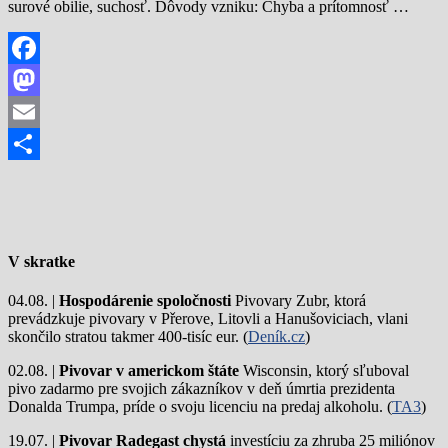
surové obilie, suchosť. Dôvody vzniku: Chyba a prítomnosť …
Facebook
Mastodon
Email
Share
V skratke
04.08. |
Hospodárenie spoločnosti
Pivovary Zubr, ktorá
prevádzkuje pivovary v Přerove, Litovli a Hanušoviciach, vlani
skončilo stratou takmer 400-tisíc eur. (
Deník.cz
)
02.08. |
Pivovar v americkom štáte
Wisconsin, ktorý sľuboval
pivo zadarmo pre svojich zákazníkov v deň úmrtia prezidenta
Donalda Trumpa, príde o svoju licenciu na predaj alkoholu. (
TA3
)
19.07. |
Pivovar Radegast chystá
investíciu za zhruba 25 miliónov