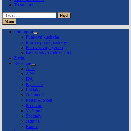
To sme my
Hľadať:
Menu
Pod lupou
Show
Punková kuchyňa
sub
Imrove pivné postrehy
menu
Petrov pivný týždeň
Bez záruky Guñéza Uleja
Z trhu
Recenzie
Show
ALE
sub
APA
menu
IPA
Kyseláče
Ležiaky
Ochutené
Porter & Stout
Pšeničné
Výčapné
Špeciály
Ostatné
Rande