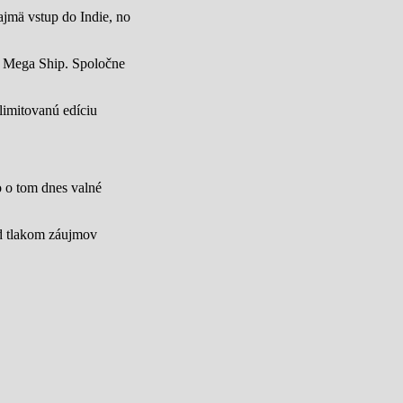
jmä vstup do Indie, no
u Mega Ship. Spoločne
limitovanú edíciu
lo o tom dnes valné
od tlakom záujmov