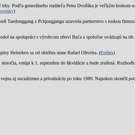
trhy. Podľa generálneho riaditeľa Petra Dvořáka je veľkým krokom na
ovinky
)
reň Taedonggang z Pchjongjangu uzavrela partnerstvo s ruskou firmo
hodol na spolupráci s výrobcom obuvi Baťa a spoločne uvádzajú na trh 
piny Heineken sa od októbra stane Rafael Oliveira. (
Forbes
)
19. storočia, vstúpi k 1. septembru do likvidácie a bude zrušená. Rozhod
 vojnu aj socializmus a privatizáciu po roku 1989. Napokon skončil p