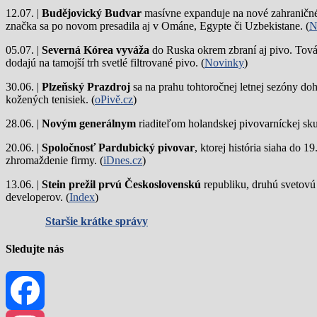
12.07. |
Budějovický Budvar
masívne expanduje na nové zahraničné 
značka sa po novom presadila aj v Ománe, Egypte či Uzbekistane. (
N
05.07. |
Severná Kórea vyváža
do Ruska okrem zbraní aj pivo. Tová
dodajú na tamojší trh svetlé filtrované pivo. (
Novinky
)
30.06. |
Plzeňský Prazdroj
sa na prahu tohtoročnej letnej sezóny do
kožených tenisiek. (
oPivě.cz
)
28.06. |
Novým generálnym
riaditeľom holandskej pivovarníckej sku
20.06. |
Spoločnosť Pardubický pivovar
, ktorej história siaha do 
zhromaždenie firmy. (
iDnes.cz
)
13.06. |
Stein prežil prvú Československú
republiku, druhú svetovú
developerov. (
Index
)
Staršie krátke správy
Sledujte nás