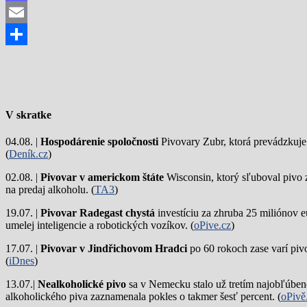
Mastodon
Email
Share
V skratke
04.08. |
Hospodárenie spoločnosti
Pivovary Zubr, ktorá prevádzkuje p
(
Deník.cz
)
02.08. |
Pivovar v americkom štáte
Wisconsin, ktorý sľuboval pivo 
na predaj alkoholu. (
TA3
)
19.07. |
Pivovar Radegast chystá
investíciu za zhruba 25 miliónov e
umelej inteligencie a robotických vozíkov. (
oPive.cz
)
17.07. |
Pivovar v Jindřichovom Hradci
po 60 rokoch zase varí piv
(
iDnes
)
13.07.|
Nealkoholické pivo
sa v Nemecku stalo už tretím najobľúbene
alkoholického piva zaznamenala pokles o takmer šesť percent. (
oPivě