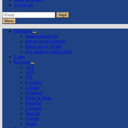
To sme my
Hľadať:
Menu
Pod lupou
Show
Punková kuchyňa
sub
Imrove pivné postrehy
menu
Petrov pivný týždeň
Bez záruky Guñéza Uleja
Z trhu
Recenzie
Show
ALE
sub
APA
menu
IPA
Kyseláče
Ležiaky
Ochutené
Porter & Stout
Pšeničné
Výčapné
Špeciály
Ostatné
Rande