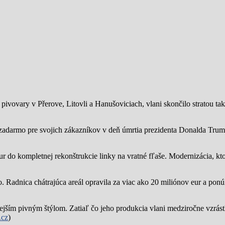
ivovary v Přerove, Litovli a Hanušoviciach, vlani skončilo stratou tak
zadarmo pre svojich zákazníkov v deň úmrtia prezidenta Donalda Trump
ur do kompletnej rekonštrukcie linky na vratné fľaše. Modernizácia, kto
o.
Radnica chátrajúca areál opravila za viac ako 20 miliónov eur a pon
jším pivným štýlom. Zatiaľ čo jeho produkcia vlani medziročne vzrástl
.cz
)