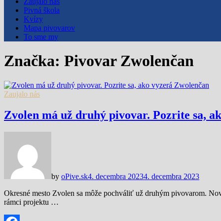
Zaujalo nás
Pivná škola
Kvízy
Mapa pivovarov
To sme my
Značka:
Pivovar Zwolenčan
Zaujalo nás
Zvolen má už druhý pivovar. Pozrite sa, 
by
oPive.sk
4. decembra 2023
4. decembra 2023
Okresné mesto Zvolen sa môže pochváliť už druhým pivovarom. Nový
rámci projektu …