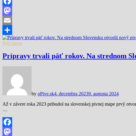
Facebook
Mastodon
Email
Share
Pod lupou
Prípravy trvali päť rokov. Na strednom Sl
by
oPive.sk
4. decembra 2023
9. augusta 2024
Až v závere roka 2023 pribudol na slovenskej pivnej mape prvý otvo
…
Facebook