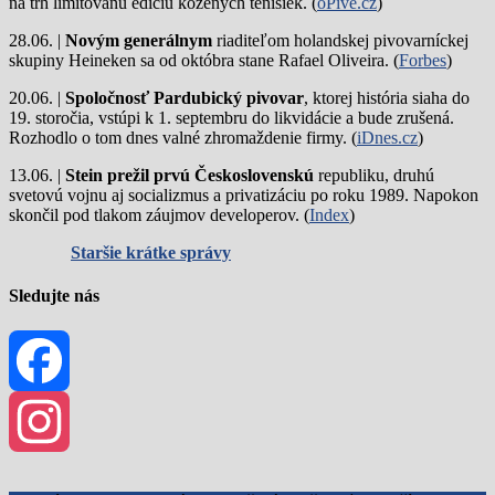
na trh limitovanú edíciu kožených tenisiek. (
oPivě.cz
)
28.06. |
Novým generálnym
riaditeľom holandskej pivovarníckej
skupiny Heineken sa od októbra stane Rafael Oliveira. (
Forbes
)
20.06. |
Spoločnosť Pardubický pivovar
, ktorej história siaha do
19. storočia, vstúpi k 1. septembru do likvidácie a bude zrušená.
Rozhodlo o tom dnes valné zhromaždenie firmy. (
iDnes.cz
)
13.06. |
Stein prežil prvú Československú
republiku, druhú
svetovú vojnu aj socializmus a privatizáciu po roku 1989. Napokon
skončil pod tlakom záujmov developerov. (
Index
)
Staršie krátke správy
Sledujte nás
Facebook
Instagram