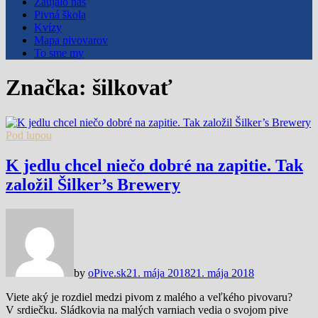
Zaujalo nás
Pivná škola
Kvízy
Mapa pivovarov
To sme my
Značka:
šilkovať
Pod lupou
K jedlu chcel niečo dobré na zapitie. Tak
založil Šilker’s Brewery
by
oPive.sk
21. mája 2018
21. mája 2018
Viete aký je rozdiel medzi pivom z malého a veľkého pivovaru?
V srdiečku. Sládkovia na malých varniach vedia o svojom pive