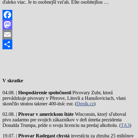
ďaleko viac. Je to osobnejší vzťah. Ešte osobitejšou …
Facebook
Mastodon
Email
Share
V skratke
04.08. |
Hospodárenie spoločnosti
Pivovary Zubr, ktorá
prevádzkuje pivovary v Přerove, Litovli a Hanušoviciach, vlani
skončilo stratou takmer 400-tisíc eur. (
Deník.cz
)
02.08. |
Pivovar v americkom štáte
Wisconsin, ktorý sľuboval
pivo zadarmo pre svojich zákazníkov v deň úmrtia prezidenta
Donalda Trumpa, príde o svoju licenciu na predaj alkoholu. (
TA3
)
19.07. |
Pivovar Radegast chystá
investíciu za zhruba 25 miliónov