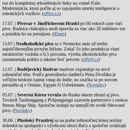
eur do kompletnej rekonštrukcie linky na vratné fľaše.
Modernizácia, ktorá počíta aj so zapojením umelej inteligencie a
robotických vozíkov. (
oPive.cz
)
17.07. |
Pivovar v Jindřichovom Hradci
po 60 rokoch zase varí
pivo.
Radnica chátrajúca areál opravila za viac ako 20 miliónov eur
a ponúkla ho na prenájom. (
iDnes
)
13.07.|
Nealkoholické pivo
sa v Nemecku stalo už tretím
najobľúbenejším pivným štýlom. Zatiaľ čo jeho produkcia vlani
medziročne vzrástla o 6,5 percenta, výroba alkoholického piva
zaznamenala pokles o takmer šesť percent. (
oPivě.cz
)
12.07. |
Budějovický Budvar
masívne expanduje na nové
zahraničné trhy. Podľa generálneho riaditeľa Petra Dvořáka je
veľkým krokom najmä vstup do Indie, no značka sa po novom
presadila aj v Ománe, Egypte či Uzbekistane. (
Novinky
)
05.07. |
Severná Kórea vyváža
do Ruska okrem zbraní aj pivo.
Továreň Taedonggang z Pchjongjangu uzavrela partnerstvo s ruskou
firmou Mega Ship. Spoločne dodajú na tamojší trh svetlé filtrované
pivo. (
Novinky
)
30.06. |
Plzeňský Prazdroj
sa na prahu tohtoročnej letnej sezóny
dohodol na spolupráci s výrobcom obuvi Baťa a spoločne uvádzajú