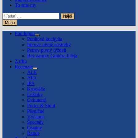
To sme my
Hľadať:
Menu
Pod lupou
Show
Punková kuchyňa
sub
Imrove pivné postrehy
menu
Petrov pivný týždeň
Bez záruky Guñéza Uleja
Z trhu
Recenzie
Show
ALE
sub
APA
menu
IPA
Kyseláče
Ležiaky
Ochutené
Porter & Stout
Pšeničné
Výčapné
Špeciály
Ostatné
Rande