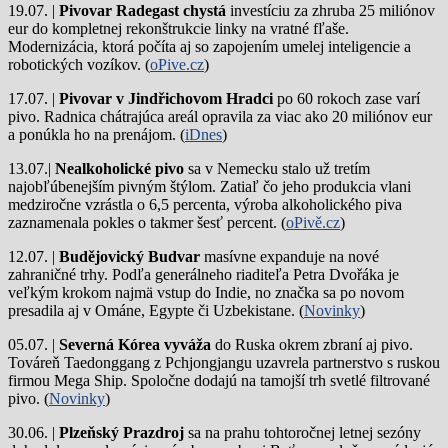
19.07. |
Pivovar Radegast chystá
investíciu za zhruba 25 miliónov
eur do kompletnej rekonštrukcie linky na vratné fľaše.
Modernizácia, ktorá počíta aj so zapojením umelej inteligencie a
robotických vozíkov. (
oPive.cz
)
17.07. |
Pivovar v Jindřichovom Hradci
po 60 rokoch zase varí
pivo.
Radnica chátrajúca areál opravila za viac ako 20 miliónov eur
a ponúkla ho na prenájom. (
iDnes
)
13.07.|
Nealkoholické pivo
sa v Nemecku stalo už tretím
najobľúbenejším pivným štýlom. Zatiaľ čo jeho produkcia vlani
medziročne vzrástla o 6,5 percenta, výroba alkoholického piva
zaznamenala pokles o takmer šesť percent. (
oPivě.cz
)
12.07. |
Budějovický Budvar
masívne expanduje na nové
zahraničné trhy. Podľa generálneho riaditeľa Petra Dvořáka je
veľkým krokom najmä vstup do Indie, no značka sa po novom
presadila aj v Ománe, Egypte či Uzbekistane. (
Novinky
)
05.07. |
Severná Kórea vyváža
do Ruska okrem zbraní aj pivo.
Továreň Taedonggang z Pchjongjangu uzavrela partnerstvo s ruskou
firmou Mega Ship. Spoločne dodajú na tamojší trh svetlé filtrované
pivo. (
Novinky
)
30.06. |
Plzeňský Prazdroj
sa na prahu tohtoročnej letnej sezóny