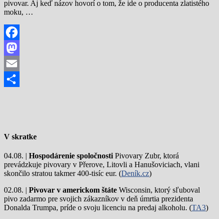
pivovar. Aj keď názov hovorí o tom, že ide o producenta zlatistého
moku, …
Facebook
Mastodon
Email
Share
V skratke
04.08. |
Hospodárenie spoločnosti
Pivovary Zubr, ktorá
prevádzkuje pivovary v Přerove, Litovli a Hanušoviciach, vlani
skončilo stratou takmer 400-tisíc eur. (
Deník.cz
)
02.08. |
Pivovar v americkom štáte
Wisconsin, ktorý sľuboval
pivo zadarmo pre svojich zákazníkov v deň úmrtia prezidenta
Donalda Trumpa, príde o svoju licenciu na predaj alkoholu. (
TA3
)