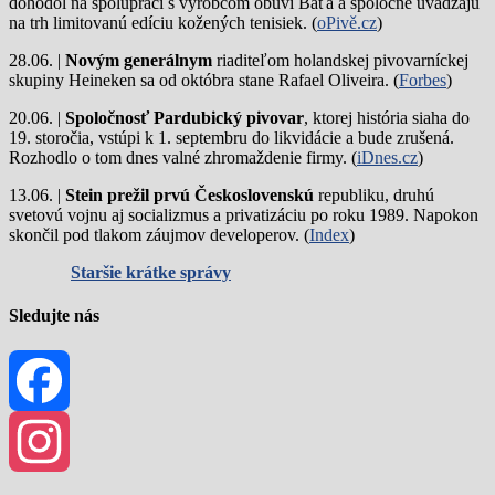
dohodol na spolupráci s výrobcom obuvi Baťa a spoločne uvádzajú
na trh limitovanú edíciu kožených tenisiek. (
oPivě.cz
)
28.06. |
Novým generálnym
riaditeľom holandskej pivovarníckej
skupiny Heineken sa od októbra stane Rafael Oliveira. (
Forbes
)
20.06. |
Spoločnosť Pardubický pivovar
, ktorej história siaha do
19. storočia, vstúpi k 1. septembru do likvidácie a bude zrušená.
Rozhodlo o tom dnes valné zhromaždenie firmy. (
iDnes.cz
)
13.06. |
Stein prežil prvú Československú
republiku, druhú
svetovú vojnu aj socializmus a privatizáciu po roku 1989. Napokon
skončil pod tlakom záujmov developerov. (
Index
)
Staršie krátke správy
Sledujte nás
Facebook