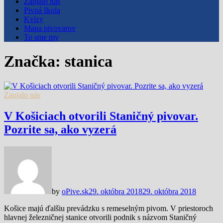
Zaujalo nás
Pivná škola
Kvízy
Mapa pivovarov
To sme my
Značka:
stanica
Zaujalo nás
V Košiciach otvorili Staničný pivovar.
Pozrite sa, ako vyzerá
by
oPive.sk
29. októbra 2018
29. októbra 2018
Košice majú ďalšiu prevádzku s remeselným pivom. V priestoroch
hlavnej železničnej stanice otvorili podnik s názvom Staničný