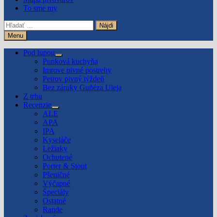
To sme my
Hľadať:
Menu
Pod lupou
Show
Punková kuchyňa
sub
Imrove pivné postrehy
menu
Petrov pivný týždeň
Bez záruky Guñéza Uleja
Z trhu
Recenzie
Show
ALE
sub
APA
menu
IPA
Kyseláče
Ležiaky
Ochutené
Porter & Stout
Pšeničné
Výčapné
Špeciály
Ostatné
Rande