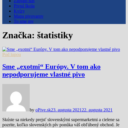
Zaujalo nás
Pivná škola
Kvízy
Mapa pivovarov
To sme my
Značka:
štatistiky
Pod lupou
Sme „exotmi“ Európy. V tom ako
nepodporujeme vlastné pivo
by
oPive.sk
23. augusta 2021
22. augusta 2021
Skúste sa niekedy prejsť slovenskými supermarketmi a cielene sa
pozrite, koľko slovenských pív ponúka váš obľúbený obchod. Je