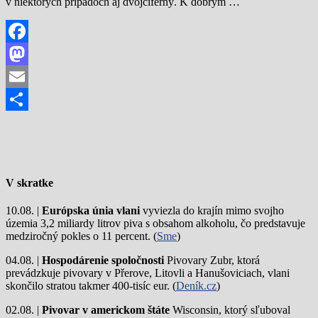
v niektorých prípadoch aj dvojciferný. K dobrým …
Facebook
Mastodon
Email
Share
V skratke
10.08. |
Európska únia vlani
vyviezla do krajín mimo svojho
územia 3,2 miliardy litrov piva s obsahom alkoholu, čo predstavuje
medziročný pokles o 11 percent. (
Sme
)
04.08. |
Hospodárenie spoločnosti
Pivovary Zubr, ktorá
prevádzkuje pivovary v Přerove, Litovli a Hanušoviciach, vlani
skončilo stratou takmer 400-tisíc eur. (
Deník.cz
)
02.08. |
Pivovar v americkom štáte
Wisconsin, ktorý sľuboval