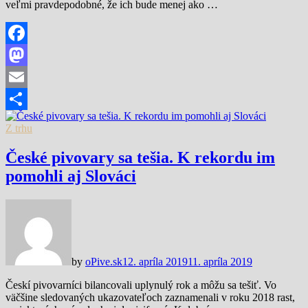
veľmi pravdepodobné, že ich bude menej ako …
Facebook
Mastodon
Email
Share
Z trhu
České pivovary sa tešia. K rekordu im
pomohli aj Slováci
by
oPive.sk
12. apríla 2019
11. apríla 2019
Českí pivovarníci bilancovali uplynulý rok a môžu sa tešiť. Vo
väčšine sledovaných ukazovateľoch zaznamenali v roku 2018 rast,