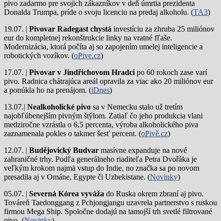
pivo zadarmo pre svojich zákazníkov v deň úmrtia prezidenta
Donalda Trumpa, príde o svoju licenciu na predaj alkoholu. (
TA3
)
19.07. |
Pivovar Radegast chystá
investíciu za zhruba 25 miliónov
eur do kompletnej rekonštrukcie linky na vratné fľaše.
Modernizácia, ktorá počíta aj so zapojením umelej inteligencie a
robotických vozíkov. (
oPive.cz
)
17.07. |
Pivovar v Jindřichovom Hradci
po 60 rokoch zase varí
pivo.
Radnica chátrajúca areál opravila za viac ako 20 miliónov eur
a ponúkla ho na prenájom. (
iDnes
)
13.07.|
Nealkoholické pivo
sa v Nemecku stalo už tretím
najobľúbenejším pivným štýlom. Zatiaľ čo jeho produkcia vlani
medziročne vzrástla o 6,5 percenta, výroba alkoholického piva
zaznamenala pokles o takmer šesť percent. (
oPivě.cz
)
12.07. |
Budějovický Budvar
masívne expanduje na nové
zahraničné trhy. Podľa generálneho riaditeľa Petra Dvořáka je
veľkým krokom najmä vstup do Indie, no značka sa po novom
presadila aj v Ománe, Egypte či Uzbekistane. (
Novinky
)
05.07. |
Severná Kórea vyváža
do Ruska okrem zbraní aj pivo.
Továreň Taedonggang z Pchjongjangu uzavrela partnerstvo s ruskou
firmou Mega Ship. Spoločne dodajú na tamojší trh svetlé filtrované
pivo. (
Novinky
)