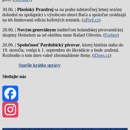
30.06. |
Plzeňský Prazdroj
sa na prahu tohtoročnej letnej sezóny
dohodol na spolupráci s výrobcom obuvi Baťa a spoločne uvádzajú
na trh limitovanú edíciu kožených tenisiek. (
oPivě.cz
)
28.06. |
Novým generálnym
riaditeľom holandskej pivovarníckej
skupiny Heineken sa od októbra stane Rafael Oliveira. (
Forbes
)
20.06. |
Spoločnosť Pardubický pivovar
, ktorej história siaha do
19. storočia, vstúpi k 1. septembru do likvidácie a bude zrušená.
Rozhodlo o tom dnes valné zhromaždenie firmy. (
iDnes.cz
)
Staršie krátke správy
Sledujte nás
Facebook
Instagram