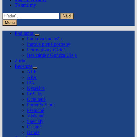
To sme my
Hľadať:
Menu
Pod lupou
Show
Punková kuchyňa
sub
Imrove pivné postrehy
menu
Petrov pivný týždeň
Bez záruky Guñéza Uleja
Z trhu
Recenzie
Show
ALE
sub
APA
menu
IPA
Kyseláče
Ležiaky
Ochutené
Porter & Stout
Pšeničné
Výčapné
Špeciály
Ostatné
Rande