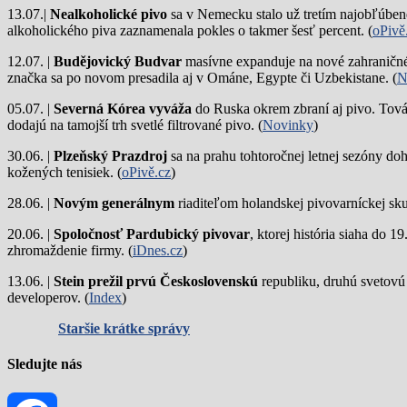
13.07.|
Nealkoholické pivo
sa v Nemecku stalo už tretím najobľúbene
alkoholického piva zaznamenala pokles o takmer šesť percent. (
oPivě
12.07. |
Budějovický Budvar
masívne expanduje na nové zahraničné 
značka sa po novom presadila aj v Ománe, Egypte či Uzbekistane. (
N
05.07. |
Severná Kórea vyváža
do Ruska okrem zbraní aj pivo. Tová
dodajú na tamojší trh svetlé filtrované pivo. (
Novinky
)
30.06. |
Plzeňský Prazdroj
sa na prahu tohtoročnej letnej sezóny do
kožených tenisiek. (
oPivě.cz
)
28.06. |
Novým generálnym
riaditeľom holandskej pivovarníckej sku
20.06. |
Spoločnosť Pardubický pivovar
, ktorej história siaha do 
zhromaždenie firmy. (
iDnes.cz
)
13.06. |
Stein prežil prvú Československú
republiku, druhú svetovú
developerov. (
Index
)
Staršie krátke správy
Sledujte nás