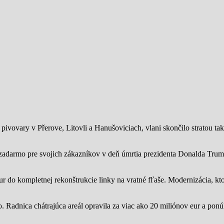
ivovary v Přerove, Litovli a Hanušoviciach, vlani skončilo stratou tak
zadarmo pre svojich zákazníkov v deň úmrtia prezidenta Donalda Trump
ur do kompletnej rekonštrukcie linky na vratné fľaše. Modernizácia, kto
o.
Radnica chátrajúca areál opravila za viac ako 20 miliónov eur a pon