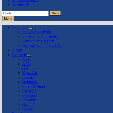
To sme my
Hľadať:
Menu
Pod lupou
Show
Punková kuchyňa
sub
Imrove pivné postrehy
menu
Petrov pivný týždeň
Bez záruky Guñéza Uleja
Z trhu
Recenzie
Show
ALE
sub
APA
menu
IPA
Kyseláče
Ležiaky
Ochutené
Porter & Stout
Pšeničné
Výčapné
Špeciály
Ostatné
Rande