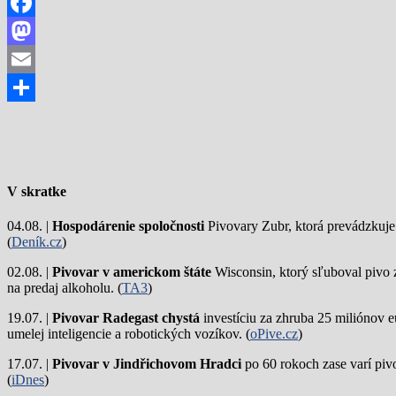
Facebook
Mastodon
Email
Share
V skratke
04.08. |
Hospodárenie spoločnosti
Pivovary Zubr, ktorá prevádzkuje p
(
Deník.cz
)
02.08. |
Pivovar v americkom štáte
Wisconsin, ktorý sľuboval pivo 
na predaj alkoholu. (
TA3
)
19.07. |
Pivovar Radegast chystá
investíciu za zhruba 25 miliónov e
umelej inteligencie a robotických vozíkov. (
oPive.cz
)
17.07. |
Pivovar v Jindřichovom Hradci
po 60 rokoch zase varí piv
(
iDnes
)