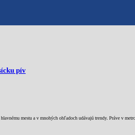
ícku pív
ú hlavnému mestu a v mnohých ohľadoch udávajú trendy. Práve v metr