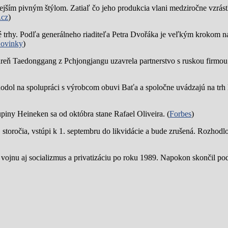
jším pivným štýlom. Zatiaľ čo jeho produkcia vlani medziročne vzrástl
.cz
)
trhy. Podľa generálneho riaditeľa Petra Dvořáka je veľkým krokom na
ovinky
)
reň Taedonggang z Pchjongjangu uzavrela partnerstvo s ruskou firmo
hodol na spolupráci s výrobcom obuvi Baťa a spoločne uvádzajú na trh 
piny Heineken sa od októbra stane Rafael Oliveira. (
Forbes
)
19. storočia, vstúpi k 1. septembru do likvidácie a bude zrušená. Rozhod
 vojnu aj socializmus a privatizáciu po roku 1989. Napokon skončil p