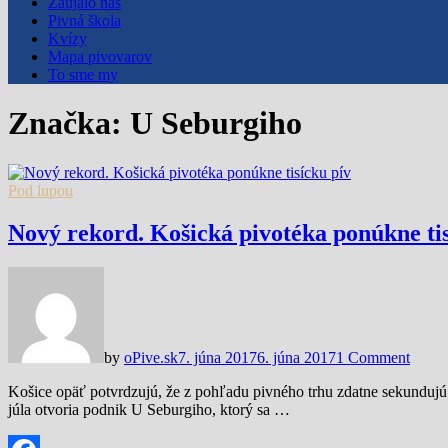
Zaujalo nás
Pivná škola
Kvízy
Mapa pivovarov
To sme my
Značka:
U Seburgiho
Pod lupou
Nový rekord. Košická pivotéka ponúkne tis
by
oPive.sk
7. júna 2017
6. júna 2017
1 Comment
Košice opäť potvrdzujú, že z pohľadu pivného trhu zdatne sekunduj
júla otvoria podnik U Seburgiho, ktorý sa …