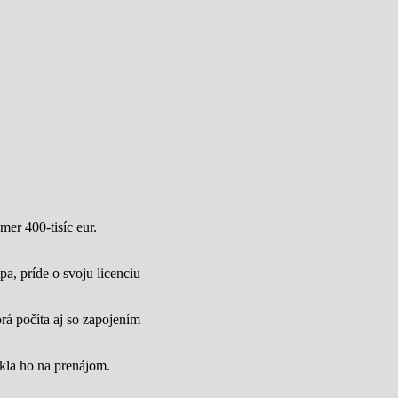
mer 400-tisíc eur.
a, príde o svoju licenciu
rá počíta aj so zapojením
úkla ho na prenájom.