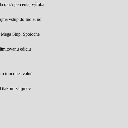
a o 6,5 percenta, výroba
jmä vstup do Indie, no
u Mega Ship. Spoločne
limitovanú edíciu
lo o tom dnes valné
od tlakom záujmov