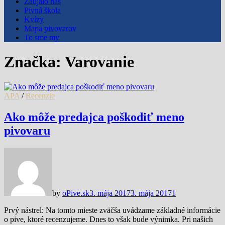
Zaujalo nás
Pivná škola
Kvízy
Mapa pivovarov
To sme my
Značka:
Varovanie
APA
/
Recenzie
Ako môže predajca poškodiť meno
pivovaru
by
oPive.sk
3. mája 2017
3. mája 2017
1
Prvý nástrel: Na tomto mieste zväčša uvádzame základné informácie
o pive, ktoré recenzujeme. Dnes to však bude výnimka. Pri našich