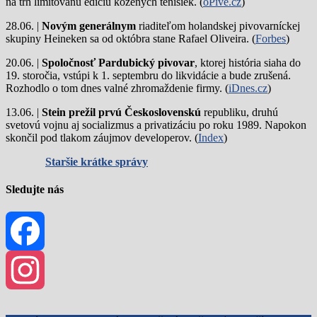
na trh limitovanú edíciu kožených tenisiek. (
oPivě.cz
)
28.06. |
Novým generálnym
riaditeľom holandskej pivovarníckej
skupiny Heineken sa od októbra stane Rafael Oliveira. (
Forbes
)
20.06. |
Spoločnosť Pardubický pivovar
, ktorej história siaha do
19. storočia, vstúpi k 1. septembru do likvidácie a bude zrušená.
Rozhodlo o tom dnes valné zhromaždenie firmy. (
iDnes.cz
)
13.06. |
Stein prežil prvú Československú
republiku, druhú
svetovú vojnu aj socializmus a privatizáciu po roku 1989. Napokon
skončil pod tlakom záujmov developerov. (
Index
)
Staršie krátke správy
Sledujte nás
Facebook
Instagram