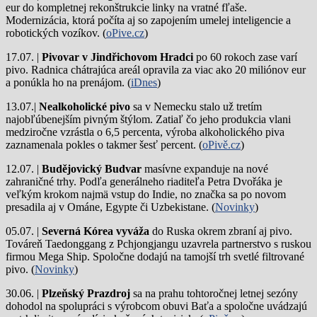
eur do kompletnej rekonštrukcie linky na vratné fľaše.
Modernizácia, ktorá počíta aj so zapojením umelej inteligencie a
robotických vozíkov. (
oPive.cz
)
17.07. |
Pivovar v Jindřichovom Hradci
po 60 rokoch zase varí
pivo.
Radnica chátrajúca areál opravila za viac ako 20 miliónov eur
a ponúkla ho na prenájom. (
iDnes
)
13.07.|
Nealkoholické pivo
sa v Nemecku stalo už tretím
najobľúbenejším pivným štýlom. Zatiaľ čo jeho produkcia vlani
medziročne vzrástla o 6,5 percenta, výroba alkoholického piva
zaznamenala pokles o takmer šesť percent. (
oPivě.cz
)
12.07. |
Budějovický Budvar
masívne expanduje na nové
zahraničné trhy. Podľa generálneho riaditeľa Petra Dvořáka je
veľkým krokom najmä vstup do Indie, no značka sa po novom
presadila aj v Ománe, Egypte či Uzbekistane. (
Novinky
)
05.07. |
Severná Kórea vyváža
do Ruska okrem zbraní aj pivo.
Továreň Taedonggang z Pchjongjangu uzavrela partnerstvo s ruskou
firmou Mega Ship. Spoločne dodajú na tamojší trh svetlé filtrované
pivo. (
Novinky
)
30.06. |
Plzeňský Prazdroj
sa na prahu tohtoročnej letnej sezóny
dohodol na spolupráci s výrobcom obuvi Baťa a spoločne uvádzajú