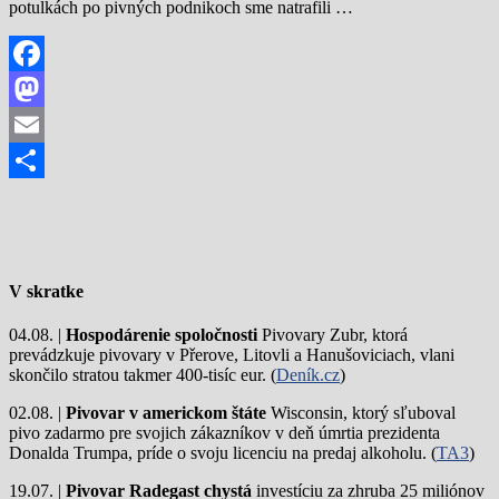
potulkách po pivných podnikoch sme natrafili …
Facebook
Mastodon
Email
Share
V skratke
04.08. |
Hospodárenie spoločnosti
Pivovary Zubr, ktorá
prevádzkuje pivovary v Přerove, Litovli a Hanušoviciach, vlani
skončilo stratou takmer 400-tisíc eur. (
Deník.cz
)
02.08. |
Pivovar v americkom štáte
Wisconsin, ktorý sľuboval
pivo zadarmo pre svojich zákazníkov v deň úmrtia prezidenta
Donalda Trumpa, príde o svoju licenciu na predaj alkoholu. (
TA3
)
19.07. |
Pivovar Radegast chystá
investíciu za zhruba 25 miliónov