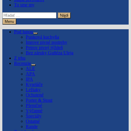
To sme my
Hľadať:
Menu
Pod lupou
Show
Punková kuchyňa
sub
Imrove pivné postrehy
menu
Petrov pivný týždeň
Bez záruky Guñéza Uleja
Z trhu
Recenzie
Show
ALE
sub
APA
menu
IPA
Kyseláče
Ležiaky
Ochutené
Porter & Stout
Pšeničné
Výčapné
Špeciály
Ostatné
Rande