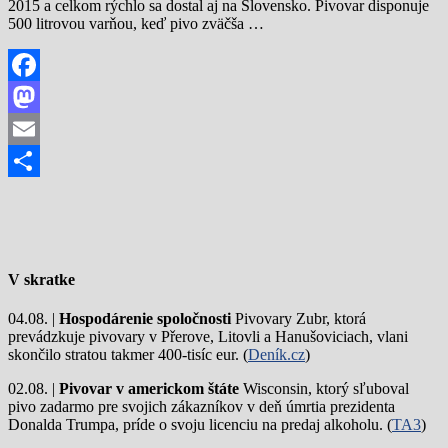
2015 a celkom rýchlo sa dostal aj na Slovensko. Pivovar disponuje
500 litrovou varňou, keď pivo zväčša …
Facebook
Mastodon
Email
Share
V skratke
04.08. |
Hospodárenie spoločnosti
Pivovary Zubr, ktorá
prevádzkuje pivovary v Přerove, Litovli a Hanušoviciach, vlani
skončilo stratou takmer 400-tisíc eur. (
Deník.cz
)
02.08. |
Pivovar v americkom štáte
Wisconsin, ktorý sľuboval
pivo zadarmo pre svojich zákazníkov v deň úmrtia prezidenta
Donalda Trumpa, príde o svoju licenciu na predaj alkoholu. (
TA3
)