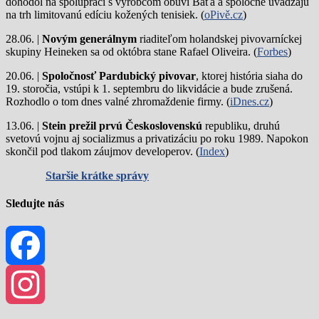
dohodol na spolupráci s výrobcom obuvi Baťa a spoločne uvádzajú
na trh limitovanú edíciu kožených tenisiek. (
oPivě.cz
)
28.06. |
Novým generálnym
riaditeľom holandskej pivovarníckej
skupiny Heineken sa od októbra stane Rafael Oliveira. (
Forbes
)
20.06. |
Spoločnosť Pardubický pivovar
, ktorej história siaha do
19. storočia, vstúpi k 1. septembru do likvidácie a bude zrušená.
Rozhodlo o tom dnes valné zhromaždenie firmy. (
iDnes.cz
)
13.06. |
Stein prežil prvú Československú
republiku, druhú
svetovú vojnu aj socializmus a privatizáciu po roku 1989. Napokon
skončil pod tlakom záujmov developerov. (
Index
)
Staršie krátke správy
Sledujte nás
Facebook