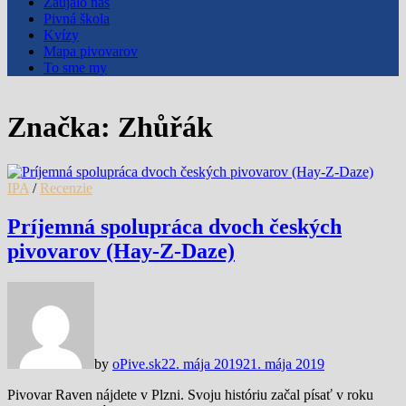
Zaujalo nás
Pivná škola
Kvízy
Mapa pivovarov
To sme my
Značka:
Zhůřák
IPA
/
Recenzie
Príjemná spolupráca dvoch českých
pivovarov (Hay-Z-Daze)
by
oPive.sk
22. mája 2019
21. mája 2019
Pivovar Raven nájdete v Plzni. Svoju históriu začal písať v roku