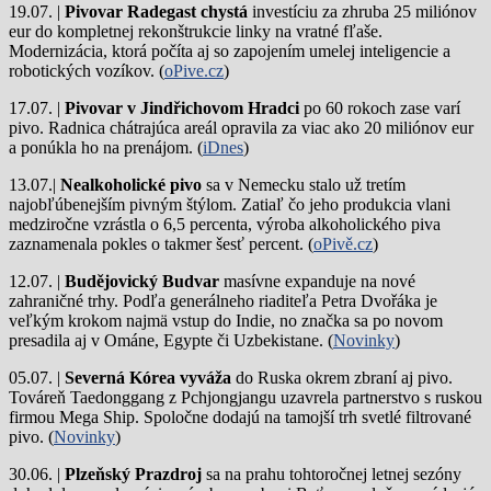
19.07. |
Pivovar Radegast chystá
investíciu za zhruba 25 miliónov
eur do kompletnej rekonštrukcie linky na vratné fľaše.
Modernizácia, ktorá počíta aj so zapojením umelej inteligencie a
robotických vozíkov. (
oPive.cz
)
17.07. |
Pivovar v Jindřichovom Hradci
po 60 rokoch zase varí
pivo.
Radnica chátrajúca areál opravila za viac ako 20 miliónov eur
a ponúkla ho na prenájom. (
iDnes
)
13.07.|
Nealkoholické pivo
sa v Nemecku stalo už tretím
najobľúbenejším pivným štýlom. Zatiaľ čo jeho produkcia vlani
medziročne vzrástla o 6,5 percenta, výroba alkoholického piva
zaznamenala pokles o takmer šesť percent. (
oPivě.cz
)
12.07. |
Budějovický Budvar
masívne expanduje na nové
zahraničné trhy. Podľa generálneho riaditeľa Petra Dvořáka je
veľkým krokom najmä vstup do Indie, no značka sa po novom
presadila aj v Ománe, Egypte či Uzbekistane. (
Novinky
)
05.07. |
Severná Kórea vyváža
do Ruska okrem zbraní aj pivo.
Továreň Taedonggang z Pchjongjangu uzavrela partnerstvo s ruskou
firmou Mega Ship. Spoločne dodajú na tamojší trh svetlé filtrované
pivo. (
Novinky
)
30.06. |
Plzeňský Prazdroj
sa na prahu tohtoročnej letnej sezóny