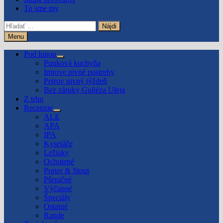
To sme my
Hľadať:
Menu
Pod lupou
Show
Punková kuchyňa
sub
Imrove pivné postrehy
menu
Petrov pivný týždeň
Bez záruky Guñéza Uleja
Z trhu
Recenzie
Show
ALE
sub
APA
menu
IPA
Kyseláče
Ležiaky
Ochutené
Porter & Stout
Pšeničné
Výčapné
Špeciály
Ostatné
Rande