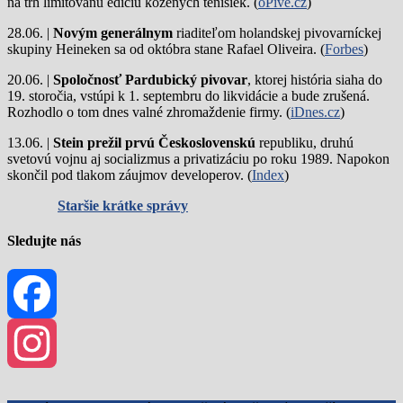
na trh limitovanú edíciu kožených tenisiek. (
oPivě.cz
)
28.06. |
Novým generálnym
riaditeľom holandskej pivovarníckej
skupiny Heineken sa od októbra stane Rafael Oliveira. (
Forbes
)
20.06. |
Spoločnosť Pardubický pivovar
, ktorej história siaha do
19. storočia, vstúpi k 1. septembru do likvidácie a bude zrušená.
Rozhodlo o tom dnes valné zhromaždenie firmy. (
iDnes.cz
)
13.06. |
Stein prežil prvú Československú
republiku, druhú
svetovú vojnu aj socializmus a privatizáciu po roku 1989. Napokon
skončil pod tlakom záujmov developerov. (
Index
)
Staršie krátke správy
Sledujte nás
Facebook
Instagram