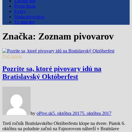
Zaujalo nás
Pivná škola
Kvízy
Mapa pivovarov
To sme my
Značka:
Zoznam pivovarov
Pod lupou
Pozrite sa, ktoré pivovary idú na
Bratislavský Októberfest
by
oPive.sk
5. októbra 2017
5. októbra 2017
Tretí ročník Bratislavského Októberfestu klope na dvere. Piatok 6.
októbra na poludnie začnú na Fajnorovom nábreží v Bratislave