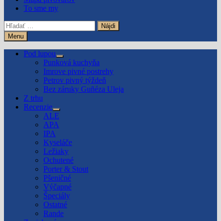
To sme my
Hľadať:
Menu
Pod lupou
Show
Punková kuchyňa
sub
Imrove pivné postrehy
menu
Petrov pivný týždeň
Bez záruky Guñéza Uleja
Z trhu
Recenzie
Show
ALE
sub
APA
menu
IPA
Kyseláče
Ležiaky
Ochutené
Porter & Stout
Pšeničné
Výčapné
Špeciály
Ostatné
Rande