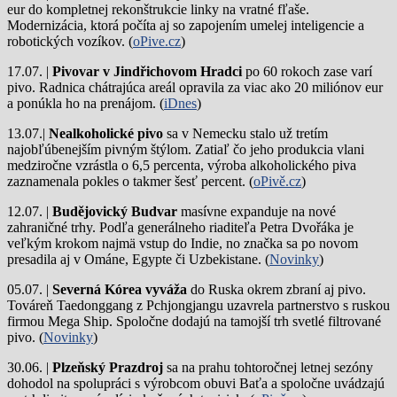
eur do kompletnej rekonštrukcie linky na vratné fľaše.
Modernizácia, ktorá počíta aj so zapojením umelej inteligencie a
robotických vozíkov. (
oPive.cz
)
17.07. |
Pivovar v Jindřichovom Hradci
po 60 rokoch zase varí
pivo.
Radnica chátrajúca areál opravila za viac ako 20 miliónov eur
a ponúkla ho na prenájom. (
iDnes
)
13.07.|
Nealkoholické pivo
sa v Nemecku stalo už tretím
najobľúbenejším pivným štýlom. Zatiaľ čo jeho produkcia vlani
medziročne vzrástla o 6,5 percenta, výroba alkoholického piva
zaznamenala pokles o takmer šesť percent. (
oPivě.cz
)
12.07. |
Budějovický Budvar
masívne expanduje na nové
zahraničné trhy. Podľa generálneho riaditeľa Petra Dvořáka je
veľkým krokom najmä vstup do Indie, no značka sa po novom
presadila aj v Ománe, Egypte či Uzbekistane. (
Novinky
)
05.07. |
Severná Kórea vyváža
do Ruska okrem zbraní aj pivo.
Továreň Taedonggang z Pchjongjangu uzavrela partnerstvo s ruskou
firmou Mega Ship. Spoločne dodajú na tamojší trh svetlé filtrované
pivo. (
Novinky
)
30.06. |
Plzeňský Prazdroj
sa na prahu tohtoročnej letnej sezóny
dohodol na spolupráci s výrobcom obuvi Baťa a spoločne uvádzajú