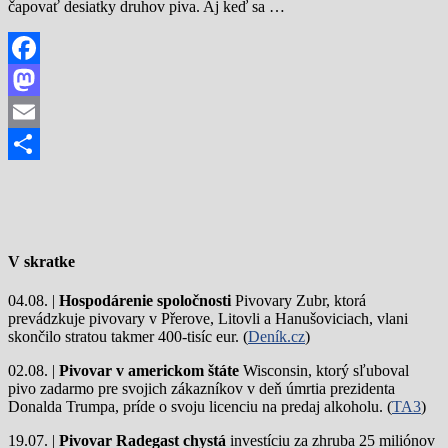
čapovať desiatky druhov piva. Aj keď sa …
Facebook
Mastodon
Email
Share
V skratke
04.08. |
Hospodárenie spoločnosti
Pivovary Zubr, ktorá
prevádzkuje pivovary v Přerove, Litovli a Hanušoviciach, vlani
skončilo stratou takmer 400-tisíc eur. (
Deník.cz
)
02.08. |
Pivovar v americkom štáte
Wisconsin, ktorý sľuboval
pivo zadarmo pre svojich zákazníkov v deň úmrtia prezidenta
Donalda Trumpa, príde o svoju licenciu na predaj alkoholu. (
TA3
)
19.07. |
Pivovar Radegast chystá
investíciu za zhruba 25 miliónov