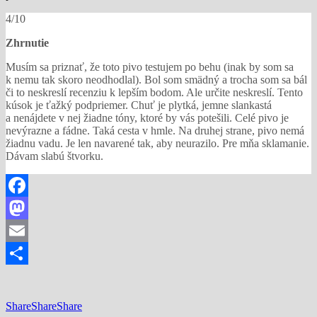
4/10
Zhrnutie
Musím sa priznať, že toto pivo testujem po behu (inak by som sa
k nemu tak skoro neodhodlal). Bol som smädný a trocha som sa bál
či to neskreslí recenziu k lepším bodom. Ale určite neskreslí. Tento
kúsok je ťažký podpriemer. Chuť je plytká, jemne slankastá
a nenájdete v nej žiadne tóny, ktoré by vás potešili. Celé pivo je
nevýrazne a fádne. Taká cesta v hmle. Na druhej strane, pivo nemá
žiadnu vadu. Je len navarené tak, aby neurazilo. Pre mňa sklamanie.
Dávam slabú štvorku.
Facebook
Mastodon
Email
Share
Share
Share
Share