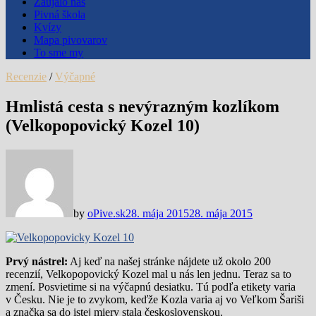
Zaujalo nás
Pivná škola
Kvízy
Mapa pivovarov
To sme my
Recenzie
/
Výčapné
Hmlistá cesta s nevýrazným kozlíkom
(Velkopopovický Kozel 10)
by
oPive.sk
28. mája 2015
28. mája 2015
Prvý nástrel:
Aj keď na našej stránke nájdete už okolo 200
recenzií, Velkopopovický Kozel mal u nás len jednu. Teraz sa to
zmení. Posvietime si na výčapnú desiatku. Tú podľa etikety varia
v Česku. Nie je to zvykom, keďže Kozla varia aj vo Veľkom Šariši
a značka sa do istej miery stala československou.