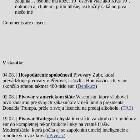
zaujíma… osobne ma kozel 10° oslovil viac ako Kras 10°,
dokonca aj chute mi prídu hlbšie, asi každý čaká od piva
niečo iné
Comments are closed.
V skratke
04.08. |
Hospodárenie spoločnosti
Pivovary Zubr, ktorá
prevádzkuje pivovary v Přerove, Litovli a Hanušoviciach, vlani
skončilo stratou takmer 400-tisíc eur. (
Deník.cz
)
02.08. |
Pivovar v americkom štáte
Wisconsin, ktorý sľuboval
pivo zadarmo pre svojich zákazníkov v deň úmrtia prezidenta
Donalda Trumpa, príde o svoju licenciu na predaj alkoholu. (
TA3
)
19.07. |
Pivovar Radegast chystá
investíciu za zhruba 25 miliónov
eur do kompletnej rekonštrukcie linky na vratné fľaše.
Modernizácia, ktorá počíta aj so zapojením umelej inteligencie a
robotických vozíkov. (
oPive.cz
)