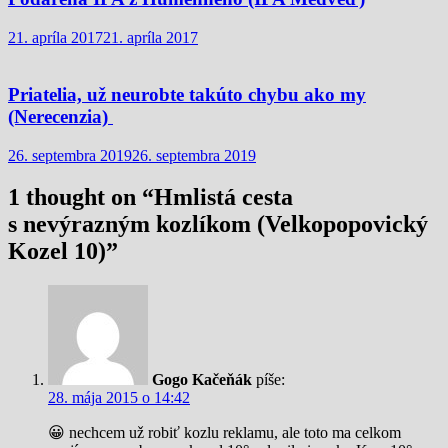
21. apríla 2017
21. apríla 2017
Priatelia, už neurobte takúto chybu ako my
(Nerecenzia)
26. septembra 2019
26. septembra 2019
1 thought on “
Hmlistá cesta
s nevýrazným kozlíkom (Velkopopovický
Kozel 10)
”
Gogo Kačeňák
píše:
28. mája 2015 o 14:42
😀 nechcem už robiť kozlu reklamu, ale toto ma celkom