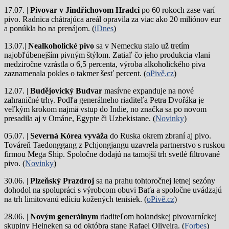
17.07. |
Pivovar v Jindřichovom Hradci
po 60 rokoch zase varí
pivo.
Radnica chátrajúca areál opravila za viac ako 20 miliónov eur
a ponúkla ho na prenájom. (
iDnes
)
13.07.|
Nealkoholické pivo
sa v Nemecku stalo už tretím
najobľúbenejším pivným štýlom. Zatiaľ čo jeho produkcia vlani
medziročne vzrástla o 6,5 percenta, výroba alkoholického piva
zaznamenala pokles o takmer šesť percent. (
oPivě.cz
)
12.07. |
Budějovický Budvar
masívne expanduje na nové
zahraničné trhy. Podľa generálneho riaditeľa Petra Dvořáka je
veľkým krokom najmä vstup do Indie, no značka sa po novom
presadila aj v Ománe, Egypte či Uzbekistane. (
Novinky
)
05.07. |
Severná Kórea vyváža
do Ruska okrem zbraní aj pivo.
Továreň Taedonggang z Pchjongjangu uzavrela partnerstvo s ruskou
firmou Mega Ship. Spoločne dodajú na tamojší trh svetlé filtrované
pivo. (
Novinky
)
30.06. |
Plzeňský Prazdroj
sa na prahu tohtoročnej letnej sezóny
dohodol na spolupráci s výrobcom obuvi Baťa a spoločne uvádzajú
na trh limitovanú edíciu kožených tenisiek. (
oPivě.cz
)
28.06. |
Novým generálnym
riaditeľom holandskej pivovarníckej
skupiny Heineken sa od októbra stane Rafael Oliveira. (
Forbes
)