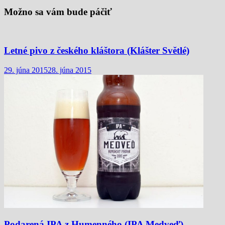
Možno sa vám bude páčiť
Letné pivo z českého kláštora (Klášter Světlé)
29. júna 2015
28. júna 2015
Podarená IPA z Humenného (IPA Medveď)