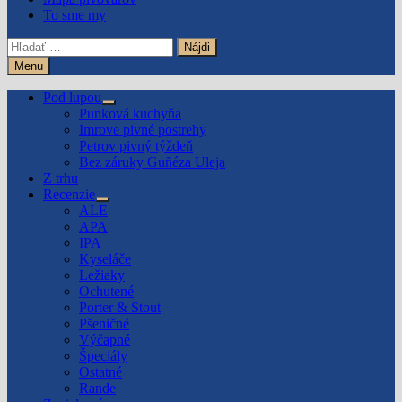
To sme my
Hľadať:
Menu
Pod lupou
Show
Punková kuchyňa
sub
Imrove pivné postrehy
menu
Petrov pivný týždeň
Bez záruky Guñéza Uleja
Z trhu
Recenzie
Show
ALE
sub
APA
menu
IPA
Kyseláče
Ležiaky
Ochutené
Porter & Stout
Pšeničné
Výčapné
Špeciály
Ostatné
Rande