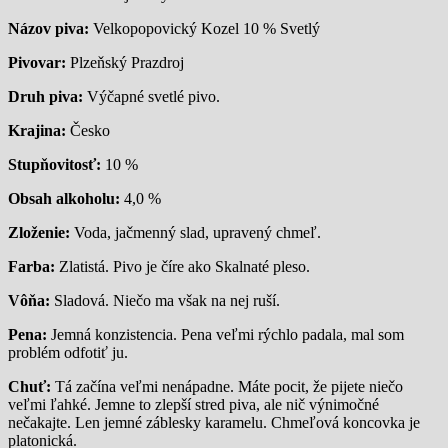
Názov piva:
Velkopopovický Kozel 10 % Svetlý
Pivovar:
Plzeňský Prazdroj
Druh piva:
Výčapné svetlé pivo.
Krajina:
Česko
Stupňovitosť:
10 %
Obsah alkoholu:
4,0 %
Zloženie:
Voda, jačmenný slad, upravený chmeľ.
Farba:
Zlatistá. Pivo je číre ako Skalnaté pleso.
Vôňa:
Sladová. Niečo ma však na nej ruší.
Pena:
Jemná konzistencia. Pena veľmi rýchlo padala, mal som
problém odfotiť ju.
Chuť:
Tá začína veľmi nenápadne. Máte pocit, že pijete niečo
veľmi ľahké. Jemne to zlepší stred piva, ale nič výnimočné
nečakajte. Len jemné záblesky karamelu. Chmeľová koncovka je
platonická.