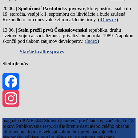
20.06. |
Spoločnosť Pardubický pivovar
, ktorej história siaha do
19. storočia, vstúpi k 1. septembru do likvidácie a bude zrušená.
Rozhodlo o tom dnes valné zhromaždenie firmy. (
iDnes.cz
)
13.06. |
Stein prežil prvú Československú
republiku, druhú
svetovú vojnu aj socializmus a privatizáciu po roku 1989. Napokon
skončil pod tlakom záujmov developerov. (
Index
)
Staršie krátke správy
Sledujte nás
Facebook
Instagram
magazín oPIVE.sk© Stránka je určená pre čitateľov starších ako 18
rokov. Publikovanie resp. ďalšie šírenie časti alebo celého obsahu
tohto webu akýmkoľvek spôsobom bez predchádzajúceho
písomného súhlasu portálu oPive.sk je výslovne zakázané.