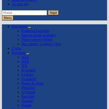
To sme my
Hľadať:
Menu
Pod lupou
Show
Punková kuchyňa
sub
Imrove pivné postrehy
menu
Petrov pivný týždeň
Bez záruky Guñéza Uleja
Z trhu
Recenzie
Show
ALE
sub
APA
menu
IPA
Kyseláče
Ležiaky
Ochutené
Porter & Stout
Pšeničné
Výčapné
Špeciály
Ostatné
Rande