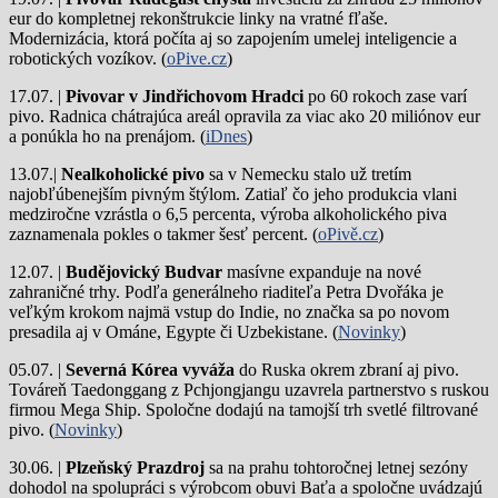
eur do kompletnej rekonštrukcie linky na vratné fľaše.
Modernizácia, ktorá počíta aj so zapojením umelej inteligencie a
robotických vozíkov. (
oPive.cz
)
17.07. |
Pivovar v Jindřichovom Hradci
po 60 rokoch zase varí
pivo.
Radnica chátrajúca areál opravila za viac ako 20 miliónov eur
a ponúkla ho na prenájom. (
iDnes
)
13.07.|
Nealkoholické pivo
sa v Nemecku stalo už tretím
najobľúbenejším pivným štýlom. Zatiaľ čo jeho produkcia vlani
medziročne vzrástla o 6,5 percenta, výroba alkoholického piva
zaznamenala pokles o takmer šesť percent. (
oPivě.cz
)
12.07. |
Budějovický Budvar
masívne expanduje na nové
zahraničné trhy. Podľa generálneho riaditeľa Petra Dvořáka je
veľkým krokom najmä vstup do Indie, no značka sa po novom
presadila aj v Ománe, Egypte či Uzbekistane. (
Novinky
)
05.07. |
Severná Kórea vyváža
do Ruska okrem zbraní aj pivo.
Továreň Taedonggang z Pchjongjangu uzavrela partnerstvo s ruskou
firmou Mega Ship. Spoločne dodajú na tamojší trh svetlé filtrované
pivo. (
Novinky
)
30.06. |
Plzeňský Prazdroj
sa na prahu tohtoročnej letnej sezóny
dohodol na spolupráci s výrobcom obuvi Baťa a spoločne uvádzajú