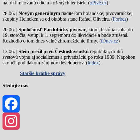
na trh limitovanú edíciu kožených tenisiek. (
oPivě.cz
)
28.06. |
Novým generálnym
riaditeľom holandskej pivovarníckej
skupiny Heineken sa od októbra stane Rafael Oliveira. (
Forbes
)
20.06. |
Spoločnosť Pardubický pivovar
, ktorej história siaha do
19. storočia, vstúpi k 1. septembru do likvidácie a bude zrušená.
Rozhodlo o tom dnes valné zhromaždenie firmy. (
iDnes.cz
)
13.06. |
Stein prežil prvú Československú
republiku, druhú
svetovú vojnu aj socializmus a privatizáciu po roku 1989. Napokon
skončil pod tlakom záujmov developerov. (
Index
)
Staršie krátke správy
Sledujte nás
Facebook
Instagram