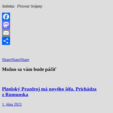
Snímka: Pivovar Svijany
Facebook
Mastodon
Email
Share
Share
Share
Share
Možno sa vám bude páčiť
Plzeňský Prazdroj má nového šéfa. Prichádza
z Rumunska
1. júna 2021