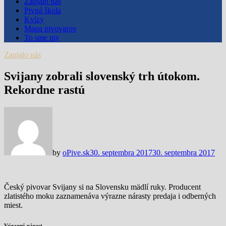
Zaujalo nás
Pivná škola
Kvízy
Mapa pivovarov
To sme my
Zaujalo nás
Svijany zobrali slovenský trh útokom.
Rekordne rastú
by
oPive.sk
30. septembra 2017
30. septembra 2017
Český pivovar Svijany si na Slovensku mädlí ruky. Producent
zlatistého moku zaznamenáva výrazne nárasty predaja i odberných
miest.
Výrazný nárast