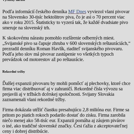
Podľa informácií českého denníka
MF Dnes
vyviezol vlani pivovar
na Slovensko 30-tisíc hektolitrov piva, čo je asi o 70 percent viac
ako v roku 2015. Štatisticky to vyzerá tak, že každé dvadsiate pivo
smeruje na slovenský trh.
K skokovému nárastu pomohlo rozšírenie odberných miest.
„Svijanské pivo sa čapuje zhruba v 600 slovenských reštauráciách,“
prezradil denníku Roman Havlík, riaditeľ svijanského pivovaru.
Podľa jeho slov má pivovar zastúpenie vo všetkých typoch
prevádzok od motorestov až po reštaurácie.
Rekordné tržby
Ďalšej expanzii pivovaru by mohli pomôcť aj plechovky, ktoré chce
firma viac distribuovať aj v zahraničí. Rekordné čísla vývozu sa
prejavili aj v tržbách dcérskej spoločnosti. Svijany Slovakia
zaznamenali vlani rekordné tržby.
Firma dokázala utŕžiť čiastku presahujúcu 2,8 milióna eur. Firme sa
pritom po piatich rokoch podarilo dostať do zisku. Firma zarobila
niečo menej ako 58-tisíc eur. Expanzii pomáha aj záujem pivárov
o iné, ako tradičné slovenské značky. Česi ťažia z akceptovateľnej
ceny i dobrej distribúcie.