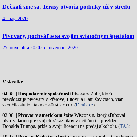
Dočkali sme sa. Terasy otvoria podniky už v stredu
4. mája 2020
Pivovary, pochváľte sa svojim sviatočným špeciálom
25. novembra 2020
25. novembra 2020
V skratke
04.08. |
Hospodárenie spoločnosti
Pivovary Zubr, ktorá
prevádzkuje pivovary v Přerove, Litovli a Hanušoviciach, vlani
skončilo stratou takmer 400-tisíc eur. (
Deník.cz
)
02.08. |
Pivovar v americkom štáte
Wisconsin, ktorý sľuboval
pivo zadarmo pre svojich zákazníkov v deň úmrtia prezidenta
Donalda Trumpa, príde o svoju licenciu na predaj alkoholu. (
TA3
)
19.07. |
Pivovar Radegast chystá
investíciu za zhruba 25 miliónov