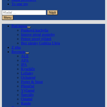
To sme my
Hľadať:
Menu
Pod lupou
Show
Punková kuchyňa
sub
Imrove pivné postrehy
menu
Petrov pivný týždeň
Bez záruky Guñéza Uleja
Z trhu
Recenzie
Show
ALE
sub
APA
menu
IPA
Kyseláče
Ležiaky
Ochutené
Porter & Stout
Pšeničné
Výčapné
Špeciály
Ostatné
Rande