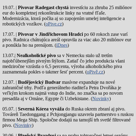
19.07. |
Pivovar Radegast chystá
investíciu za zhruba 25 miliónov
eur do kompletnej rekonštrukcie linky na vratné fľaše.
Modernizácia, ktorá počíta aj so zapojením umelej inteligencie a
robotických vozíkov. (
oPive.cz
)
17.07. |
Pivovar v Jindřichovom Hradci
po 60 rokoch zase varí
pivo.
Radnica chátrajúca areál opravila za viac ako 20 miliónov eur
a ponúkla ho na prenájom. (
iDnes
)
13.07.|
Nealkoholické pivo
sa v Nemecku stalo už tretím
najobľúbenejším pivným štýlom. Zatiaľ čo jeho produkcia vlani
medziročne vzrástla o 6,5 percenta, výroba alkoholického piva
zaznamenala pokles o takmer šesť percent. (
oPivě.cz
)
12.07. |
Budějovický Budvar
masívne expanduje na nové
zahraničné trhy. Podľa generálneho riaditeľa Petra Dvořáka je
veľkým krokom najmä vstup do Indie, no značka sa po novom
presadila aj v Ománe, Egypte či Uzbekistane. (
Novinky
)
05.07. |
Severná Kórea vyváža
do Ruska okrem zbraní aj pivo.
Továreň Taedonggang z Pchjongjangu uzavrela partnerstvo s ruskou
firmou Mega Ship. Spoločne dodajú na tamojší trh svetlé filtrované
pivo. (
Novinky
)
30.06. |
Plzeňský Prazdroj
sa na prahu tohtoročnej letnej sezóny