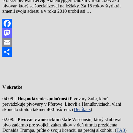
Nórsky pivovar Lervig Aktiebryggeri založili v roku 2003 ako
pivovar, ktorý sa špecializoval na ležiaky. Za 15 rokov štyrikrát
zmenil svoju adresu a v roku 2010 urobil asi …
Facebook
Mastodon
Email
Share
V skratke
04.08. |
Hospodárenie spoločnosti
Pivovary Zubr, ktorá
prevádzkuje pivovary v Přerove, Litovli a Hanušoviciach, vlani
skončilo stratou takmer 400-tisíc eur. (
Deník.cz
)
02.08. |
Pivovar v americkom štáte
Wisconsin, ktorý sľuboval
pivo zadarmo pre svojich zákazníkov v deň úmrtia prezidenta
Donalda Trumpa, príde o svoju licenciu na predaj alkoholu. (
TA3
)