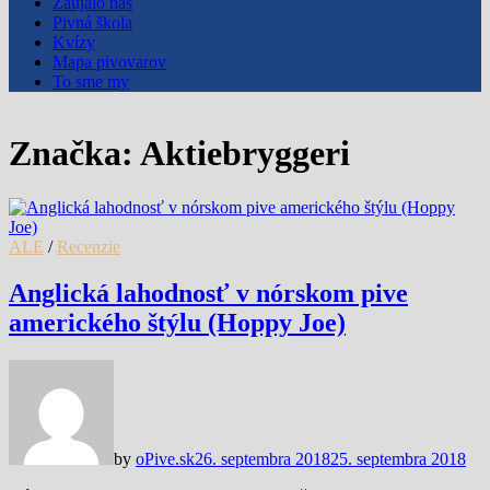
Zaujalo nás
Pivná škola
Kvízy
Mapa pivovarov
To sme my
Značka:
Aktiebryggeri
ALE
/
Recenzie
Anglická lahodnosť v nórskom pive
amerického štýlu (Hoppy Joe)
by
oPive.sk
26. septembra 2018
25. septembra 2018