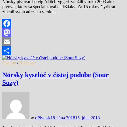
Nórsky pivovar Lervig Aktiebryggeri založili v roku 2003 ako
pivovar, ktorý sa špecializoval na ležiaky. Za 15 rokov štyrikrát
zmenil svoju adresu a v roku …
Facebook
Mastodon
Email
Share
Ostatné
/
Recenzie
Nórsky kyseláč v čistej podobe (Sour
Suzy)
by
oPive.sk
18. júna 2018
15. júna 2018