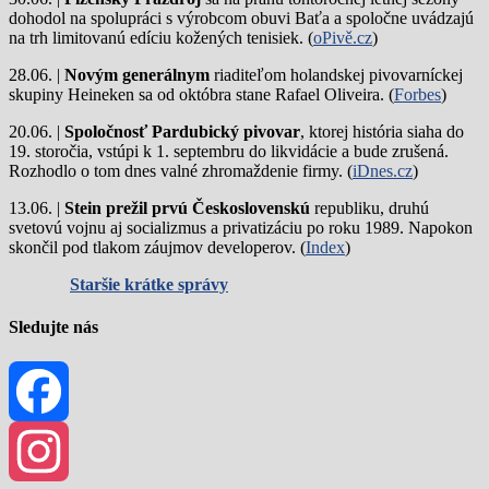
dohodol na spolupráci s výrobcom obuvi Baťa a spoločne uvádzajú
na trh limitovanú edíciu kožených tenisiek. (
oPivě.cz
)
28.06. |
Novým generálnym
riaditeľom holandskej pivovarníckej
skupiny Heineken sa od októbra stane Rafael Oliveira. (
Forbes
)
20.06. |
Spoločnosť Pardubický pivovar
, ktorej história siaha do
19. storočia, vstúpi k 1. septembru do likvidácie a bude zrušená.
Rozhodlo o tom dnes valné zhromaždenie firmy. (
iDnes.cz
)
13.06. |
Stein prežil prvú Československú
republiku, druhú
svetovú vojnu aj socializmus a privatizáciu po roku 1989. Napokon
skončil pod tlakom záujmov developerov. (
Index
)
Staršie krátke správy
Sledujte nás
Facebook