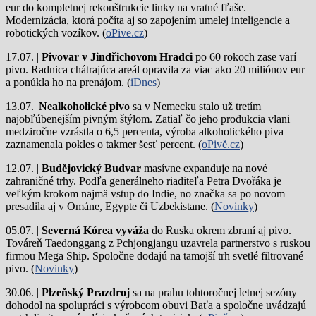
eur do kompletnej rekonštrukcie linky na vratné fľaše.
Modernizácia, ktorá počíta aj so zapojením umelej inteligencie a
robotických vozíkov. (
oPive.cz
)
17.07. |
Pivovar v Jindřichovom Hradci
po 60 rokoch zase varí
pivo.
Radnica chátrajúca areál opravila za viac ako 20 miliónov eur
a ponúkla ho na prenájom. (
iDnes
)
13.07.|
Nealkoholické pivo
sa v Nemecku stalo už tretím
najobľúbenejším pivným štýlom. Zatiaľ čo jeho produkcia vlani
medziročne vzrástla o 6,5 percenta, výroba alkoholického piva
zaznamenala pokles o takmer šesť percent. (
oPivě.cz
)
12.07. |
Budějovický Budvar
masívne expanduje na nové
zahraničné trhy. Podľa generálneho riaditeľa Petra Dvořáka je
veľkým krokom najmä vstup do Indie, no značka sa po novom
presadila aj v Ománe, Egypte či Uzbekistane. (
Novinky
)
05.07. |
Severná Kórea vyváža
do Ruska okrem zbraní aj pivo.
Továreň Taedonggang z Pchjongjangu uzavrela partnerstvo s ruskou
firmou Mega Ship. Spoločne dodajú na tamojší trh svetlé filtrované
pivo. (
Novinky
)
30.06. |
Plzeňský Prazdroj
sa na prahu tohtoročnej letnej sezóny
dohodol na spolupráci s výrobcom obuvi Baťa a spoločne uvádzajú