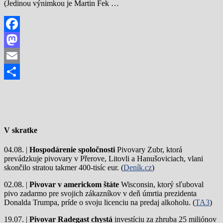
(Jedinou výnimkou je Martin Fek …
Facebook
Mastodon
Email
Share
V skratke
04.08. |
Hospodárenie spoločnosti
Pivovary Zubr, ktorá
prevádzkuje pivovary v Přerove, Litovli a Hanušoviciach, vlani
skončilo stratou takmer 400-tisíc eur. (
Deník.cz
)
02.08. |
Pivovar v americkom štáte
Wisconsin, ktorý sľuboval
pivo zadarmo pre svojich zákazníkov v deň úmrtia prezidenta
Donalda Trumpa, príde o svoju licenciu na predaj alkoholu. (
TA3
)
19.07. |
Pivovar Radegast chystá
investíciu za zhruba 25 miliónov