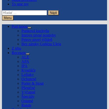
To sme my
Hľadať:
Menu
Pod lupou
Show
Punková kuchyňa
sub
Imrove pivné postrehy
menu
Petrov pivný týždeň
Bez záruky Guñéza Uleja
Z trhu
Recenzie
Show
ALE
sub
APA
menu
IPA
Kyseláče
Ležiaky
Ochutené
Porter & Stout
Pšeničné
Výčapné
Špeciály
Ostatné
Rande