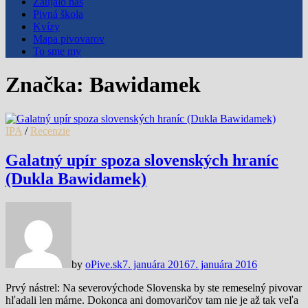
Zaujalo nás
Pivná škola
Kvízy
Mapa pivovarov
To sme my
Značka:
Bawidamek
IPA
/
Recenzie
Galatný upír spoza slovenských hraníc
(Dukla Bawidamek)
by
oPive.sk
7. januára 2016
7. januára 2016
Prvý nástrel: Na severovýchode Slovenska by ste remeselný pivovar
hľadali len márne. Dokonca ani domovaričov tam nie je až tak veľa