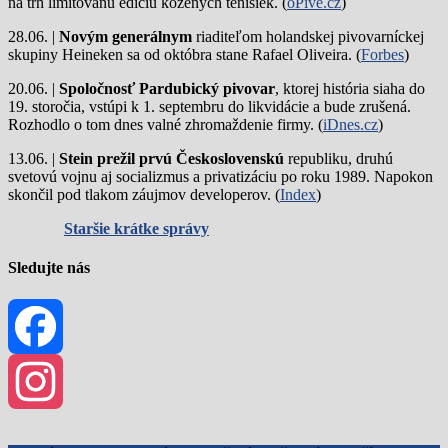
na trh limitovanú edíciu kožených tenisiek. (
oPivě.cz
)
28.06. |
Novým generálnym
riaditeľom holandskej pivovarníckej
skupiny Heineken sa od októbra stane Rafael Oliveira. (
Forbes
)
20.06. |
Spoločnosť Pardubický pivovar
, ktorej história siaha do
19. storočia, vstúpi k 1. septembru do likvidácie a bude zrušená.
Rozhodlo o tom dnes valné zhromaždenie firmy. (
iDnes.cz
)
13.06. |
Stein prežil prvú Československú
republiku, druhú
svetovú vojnu aj socializmus a privatizáciu po roku 1989. Napokon
skončil pod tlakom záujmov developerov. (
Index
)
Staršie krátke správy
Sledujte nás
Facebook
Instagram