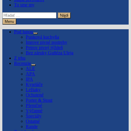
To sme my
Hľadať:
Menu
Pod lupou
Show
Punková kuchyňa
sub
Imrove pivné postrehy
menu
Petrov pivný týždeň
Bez záruky Guñéza Uleja
Z trhu
Recenzie
Show
ALE
sub
APA
menu
IPA
Kyseláče
Ležiaky
Ochutené
Porter & Stout
Pšeničné
Výčapné
Špeciály
Ostatné
Rande