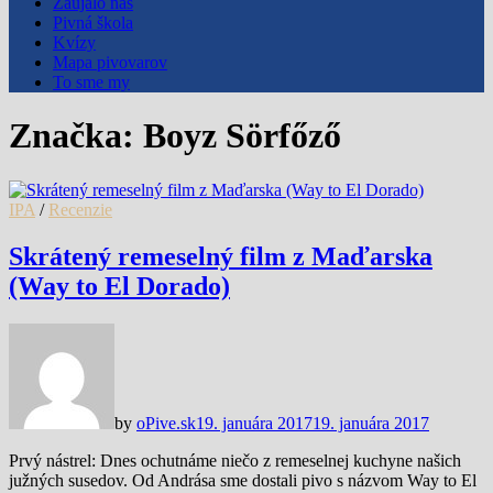
Zaujalo nás
Pivná škola
Kvízy
Mapa pivovarov
To sme my
Značka:
Boyz Sörfőző
IPA
/
Recenzie
Skrátený remeselný film z Maďarska
(Way to El Dorado)
by
oPive.sk
19. januára 2017
19. januára 2017
Prvý nástrel: Dnes ochutnáme niečo z remeselnej kuchyne našich
južných susedov. Od Andrása sme dostali pivo s názvom Way to El