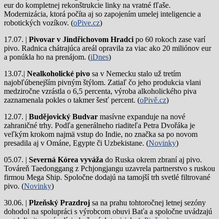
eur do kompletnej rekonštrukcie linky na vratné fľaše.
Modernizácia, ktorá počíta aj so zapojením umelej inteligencie a
robotických vozíkov. (
oPive.cz
)
17.07. |
Pivovar v Jindřichovom Hradci
po 60 rokoch zase varí
pivo.
Radnica chátrajúca areál opravila za viac ako 20 miliónov eur
a ponúkla ho na prenájom. (
iDnes
)
13.07.|
Nealkoholické pivo
sa v Nemecku stalo už tretím
najobľúbenejším pivným štýlom. Zatiaľ čo jeho produkcia vlani
medziročne vzrástla o 6,5 percenta, výroba alkoholického piva
zaznamenala pokles o takmer šesť percent. (
oPivě.cz
)
12.07. |
Budějovický Budvar
masívne expanduje na nové
zahraničné trhy. Podľa generálneho riaditeľa Petra Dvořáka je
veľkým krokom najmä vstup do Indie, no značka sa po novom
presadila aj v Ománe, Egypte či Uzbekistane. (
Novinky
)
05.07. |
Severná Kórea vyváža
do Ruska okrem zbraní aj pivo.
Továreň Taedonggang z Pchjongjangu uzavrela partnerstvo s ruskou
firmou Mega Ship. Spoločne dodajú na tamojší trh svetlé filtrované
pivo. (
Novinky
)
30.06. |
Plzeňský Prazdroj
sa na prahu tohtoročnej letnej sezóny
dohodol na spolupráci s výrobcom obuvi Baťa a spoločne uvádzajú