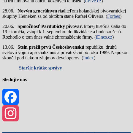
na trh limitovanú edíciu kožených tenisiek. (
oPivě.cz
)
28.06. |
Novým generálnym
riaditeľom holandskej pivovarníckej
skupiny Heineken sa od októbra stane Rafael Oliveira. (
Forbes
)
20.06. |
Spoločnosť Pardubický pivovar
, ktorej história siaha do
19. storočia, vstúpi k 1. septembru do likvidácie a bude zrušená.
Rozhodlo o tom dnes valné zhromaždenie firmy. (
iDnes.cz
)
13.06. |
Stein prežil prvú Československú
republiku, druhú
svetovú vojnu aj socializmus a privatizáciu po roku 1989. Napokon
skončil pod tlakom záujmov developerov. (
Index
)
Staršie krátke správy
Sledujte nás
Facebook
Instagram