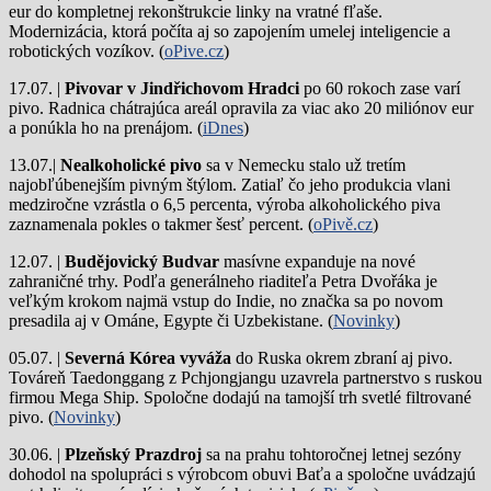
eur do kompletnej rekonštrukcie linky na vratné fľaše.
Modernizácia, ktorá počíta aj so zapojením umelej inteligencie a
robotických vozíkov. (
oPive.cz
)
17.07. |
Pivovar v Jindřichovom Hradci
po 60 rokoch zase varí
pivo.
Radnica chátrajúca areál opravila za viac ako 20 miliónov eur
a ponúkla ho na prenájom. (
iDnes
)
13.07.|
Nealkoholické pivo
sa v Nemecku stalo už tretím
najobľúbenejším pivným štýlom. Zatiaľ čo jeho produkcia vlani
medziročne vzrástla o 6,5 percenta, výroba alkoholického piva
zaznamenala pokles o takmer šesť percent. (
oPivě.cz
)
12.07. |
Budějovický Budvar
masívne expanduje na nové
zahraničné trhy. Podľa generálneho riaditeľa Petra Dvořáka je
veľkým krokom najmä vstup do Indie, no značka sa po novom
presadila aj v Ománe, Egypte či Uzbekistane. (
Novinky
)
05.07. |
Severná Kórea vyváža
do Ruska okrem zbraní aj pivo.
Továreň Taedonggang z Pchjongjangu uzavrela partnerstvo s ruskou
firmou Mega Ship. Spoločne dodajú na tamojší trh svetlé filtrované
pivo. (
Novinky
)
30.06. |
Plzeňský Prazdroj
sa na prahu tohtoročnej letnej sezóny
dohodol na spolupráci s výrobcom obuvi Baťa a spoločne uvádzajú