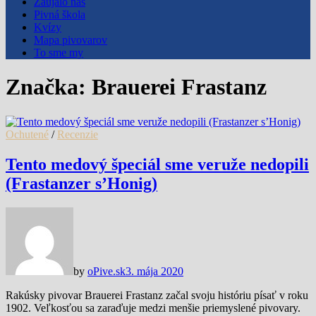
Zaujalo nás
Pivná škola
Kvízy
Mapa pivovarov
To sme my
Značka:
Brauerei Frastanz
Ochutené
/
Recenzie
Tento medový špeciál sme veruže nedopili
(Frastanzer s’Honig)
by
oPive.sk
3. mája 2020
Rakúsky pivovar Brauerei Frastanz začal svoju históriu písať v roku
1902. Veľkosťou sa zaraďuje medzi menšie priemyslené pivovary.