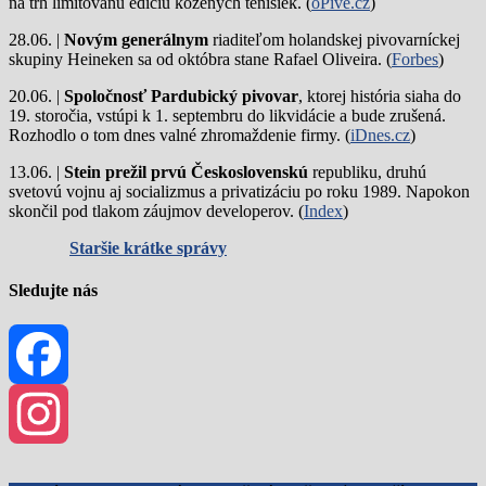
na trh limitovanú edíciu kožených tenisiek. (
oPivě.cz
)
28.06. |
Novým generálnym
riaditeľom holandskej pivovarníckej
skupiny Heineken sa od októbra stane Rafael Oliveira. (
Forbes
)
20.06. |
Spoločnosť Pardubický pivovar
, ktorej história siaha do
19. storočia, vstúpi k 1. septembru do likvidácie a bude zrušená.
Rozhodlo o tom dnes valné zhromaždenie firmy. (
iDnes.cz
)
13.06. |
Stein prežil prvú Československú
republiku, druhú
svetovú vojnu aj socializmus a privatizáciu po roku 1989. Napokon
skončil pod tlakom záujmov developerov. (
Index
)
Staršie krátke správy
Sledujte nás
Facebook
Instagram