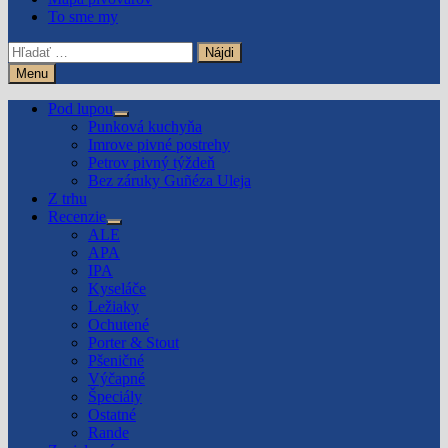
To sme my
Hľadať:
Menu
Pod lupou
Show
Punková kuchyňa
sub
Imrove pivné postrehy
menu
Petrov pivný týždeň
Bez záruky Guñéza Uleja
Z trhu
Recenzie
Show
ALE
sub
APA
menu
IPA
Kyseláče
Ležiaky
Ochutené
Porter & Stout
Pšeničné
Výčapné
Špeciály
Ostatné
Rande