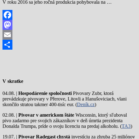
V roku 2016 sa jeho ročná produkcia pohybovala na …
Facebook
Mastodon
Email
Share
V skratke
04.08. |
Hospodárenie spoločnosti
Pivovary Zubr, ktorá
prevádzkuje pivovary v Přerove, Litovli a Hanušoviciach, vlani
skončilo stratou takmer 400-tisíc eur. (
Deník.cz
)
02.08. |
Pivovar v americkom štáte
Wisconsin, ktorý sľuboval
pivo zadarmo pre svojich zákazníkov v deň úmrtia prezidenta
Donalda Trumpa, príde o svoju licenciu na predaj alkoholu. (
TA3
)
19.07. |
Pivovar Radegast chystá
investíciu za zhruba 25 miliónov