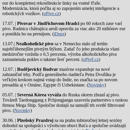
eur do kompletnej rekonštrukcie linky na vratné fľaše.
Modernizácia, ktorá počíta aj so zapojením umelej inteligencie a
robotických vozíkov. (
oPive.cz
)
17.07. |
Pivovar v Jindřichovom Hradci
po 60 rokoch zase varí
pivo.
Radnica chátrajúca areál opravila za viac ako 20 miliónov eur
a ponúkla ho na prenájom. (
iDnes
)
13.07.|
Nealkoholické pivo
sa v Nemecku stalo už tretím
najobľúbenejším pivným štýlom. Zatiaľ čo jeho produkcia vlani
medziročne vzrástla o 6,5 percenta, výroba alkoholického piva
zaznamenala pokles o takmer šesť percent. (
oPivě.cz
)
12.07. |
Budějovický Budvar
masívne expanduje na nové
zahraničné trhy. Podľa generálneho riaditeľa Petra Dvořáka je
veľkým krokom najmä vstup do Indie, no značka sa po novom
presadila aj v Ománe, Egypte či Uzbekistane. (
Novinky
)
05.07. |
Severná Kórea vyváža
do Ruska okrem zbraní aj pivo.
Továreň Taedonggang z Pchjongjangu uzavrela partnerstvo s ruskou
firmou Mega Ship. Spoločne dodajú na tamojší trh svetlé filtrované
pivo. (
Novinky
)
30.06. |
Plzeňský Prazdroj
sa na prahu tohtoročnej letnej sezóny
dohodol na spolupráci s výrobcom obuvi Baťa a spoločne uvádzajú