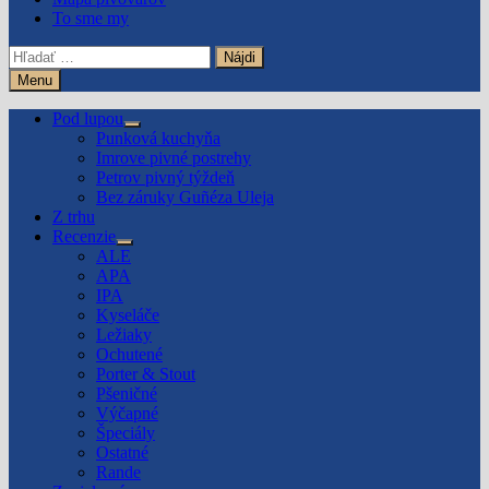
To sme my
Hľadať:
Menu
Pod lupou
Show
Punková kuchyňa
sub
Imrove pivné postrehy
menu
Petrov pivný týždeň
Bez záruky Guñéza Uleja
Z trhu
Recenzie
Show
ALE
sub
APA
menu
IPA
Kyseláče
Ležiaky
Ochutené
Porter & Stout
Pšeničné
Výčapné
Špeciály
Ostatné
Rande