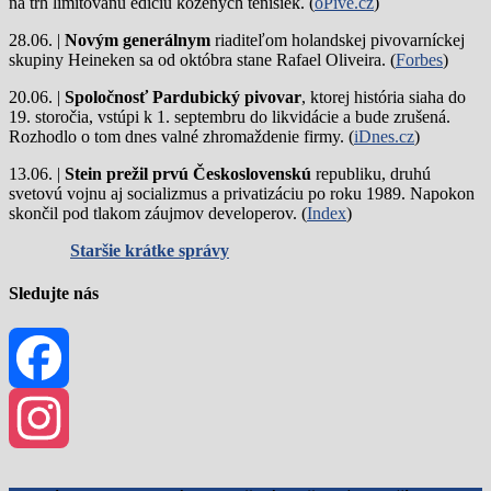
na trh limitovanú edíciu kožených tenisiek. (
oPivě.cz
)
28.06. |
Novým generálnym
riaditeľom holandskej pivovarníckej
skupiny Heineken sa od októbra stane Rafael Oliveira. (
Forbes
)
20.06. |
Spoločnosť Pardubický pivovar
, ktorej história siaha do
19. storočia, vstúpi k 1. septembru do likvidácie a bude zrušená.
Rozhodlo o tom dnes valné zhromaždenie firmy. (
iDnes.cz
)
13.06. |
Stein prežil prvú Československú
republiku, druhú
svetovú vojnu aj socializmus a privatizáciu po roku 1989. Napokon
skončil pod tlakom záujmov developerov. (
Index
)
Staršie krátke správy
Sledujte nás
Facebook
Instagram