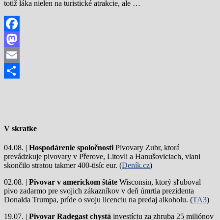
totiž láka nielen na turistické atrakcie, ale …
Facebook
Mastodon
Email
Share
V skratke
04.08. |
Hospodárenie spoločnosti
Pivovary Zubr, ktorá
prevádzkuje pivovary v Přerove, Litovli a Hanušoviciach, vlani
skončilo stratou takmer 400-tisíc eur. (
Deník.cz
)
02.08. |
Pivovar v americkom štáte
Wisconsin, ktorý sľuboval
pivo zadarmo pre svojich zákazníkov v deň úmrtia prezidenta
Donalda Trumpa, príde o svoju licenciu na predaj alkoholu. (
TA3
)
19.07. |
Pivovar Radegast chystá
investíciu za zhruba 25 miliónov