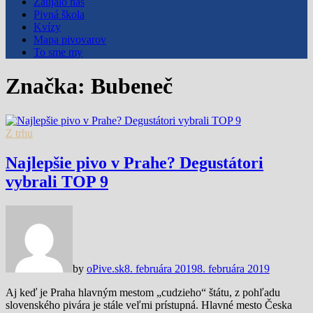
Zaujalo nás
Pivná škola
Kvízy
Mapa pivovarov
To sme my
Značka:
Bubeneč
Z trhu
Najlepšie pivo v Prahe? Degustátori
vybrali TOP 9
by
oPive.sk
8. februára 2019
8. februára 2019
Aj keď je Praha hlavným mestom „cudzieho“ štátu, z pohľadu
slovenského pivára je stále veľmi prístupná. Hlavné mesto Česka