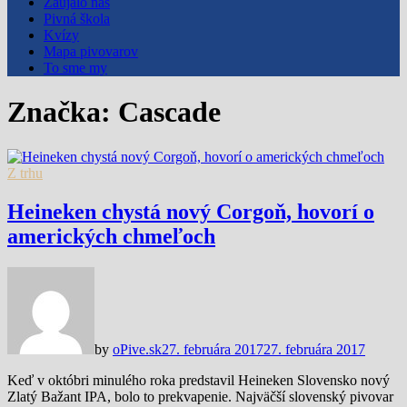
Zaujalo nás
Pivná škola
Kvízy
Mapa pivovarov
To sme my
Značka:
Cascade
Z trhu
Heineken chystá nový Corgoň, hovorí o
amerických chmeľoch
by
oPive.sk
27. februára 2017
27. februára 2017
Keď v októbri minulého roka predstavil Heineken Slovensko nový
Zlatý Bažant IPA, bolo to prekvapenie. Najväčší slovenský pivovar