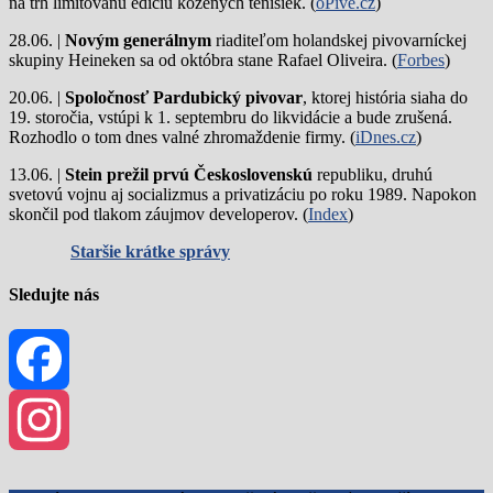
na trh limitovanú edíciu kožených tenisiek. (
oPivě.cz
)
28.06. |
Novým generálnym
riaditeľom holandskej pivovarníckej
skupiny Heineken sa od októbra stane Rafael Oliveira. (
Forbes
)
20.06. |
Spoločnosť Pardubický pivovar
, ktorej história siaha do
19. storočia, vstúpi k 1. septembru do likvidácie a bude zrušená.
Rozhodlo o tom dnes valné zhromaždenie firmy. (
iDnes.cz
)
13.06. |
Stein prežil prvú Československú
republiku, druhú
svetovú vojnu aj socializmus a privatizáciu po roku 1989. Napokon
skončil pod tlakom záujmov developerov. (
Index
)
Staršie krátke správy
Sledujte nás
Facebook
Instagram