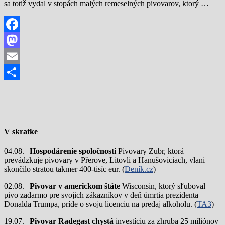
sa totiž vydal v stopách malých remeselných pivovarov, ktorý …
Facebook
Mastodon
Email
Share
V skratke
04.08. |
Hospodárenie spoločnosti
Pivovary Zubr, ktorá
prevádzkuje pivovary v Přerove, Litovli a Hanušoviciach, vlani
skončilo stratou takmer 400-tisíc eur. (
Deník.cz
)
02.08. |
Pivovar v americkom štáte
Wisconsin, ktorý sľuboval
pivo zadarmo pre svojich zákazníkov v deň úmrtia prezidenta
Donalda Trumpa, príde o svoju licenciu na predaj alkoholu. (
TA3
)
19.07. |
Pivovar Radegast chystá
investíciu za zhruba 25 miliónov