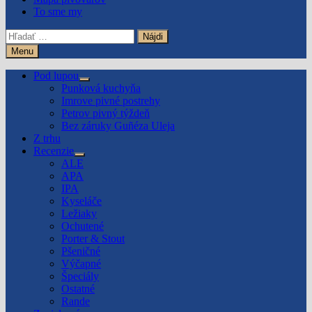
To sme my
Hľadať:
Menu
Pod lupou
Show
Punková kuchyňa
sub
Imrove pivné postrehy
menu
Petrov pivný týždeň
Bez záruky Guñéza Uleja
Z trhu
Recenzie
Show
ALE
sub
APA
menu
IPA
Kyseláče
Ležiaky
Ochutené
Porter & Stout
Pšeničné
Výčapné
Špeciály
Ostatné
Rande