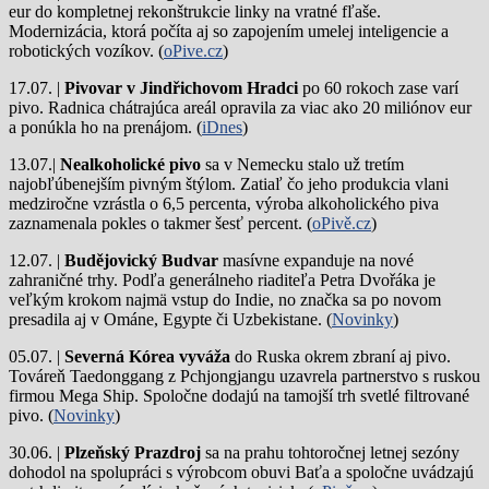
eur do kompletnej rekonštrukcie linky na vratné fľaše.
Modernizácia, ktorá počíta aj so zapojením umelej inteligencie a
robotických vozíkov. (
oPive.cz
)
17.07. |
Pivovar v Jindřichovom Hradci
po 60 rokoch zase varí
pivo.
Radnica chátrajúca areál opravila za viac ako 20 miliónov eur
a ponúkla ho na prenájom. (
iDnes
)
13.07.|
Nealkoholické pivo
sa v Nemecku stalo už tretím
najobľúbenejším pivným štýlom. Zatiaľ čo jeho produkcia vlani
medziročne vzrástla o 6,5 percenta, výroba alkoholického piva
zaznamenala pokles o takmer šesť percent. (
oPivě.cz
)
12.07. |
Budějovický Budvar
masívne expanduje na nové
zahraničné trhy. Podľa generálneho riaditeľa Petra Dvořáka je
veľkým krokom najmä vstup do Indie, no značka sa po novom
presadila aj v Ománe, Egypte či Uzbekistane. (
Novinky
)
05.07. |
Severná Kórea vyváža
do Ruska okrem zbraní aj pivo.
Továreň Taedonggang z Pchjongjangu uzavrela partnerstvo s ruskou
firmou Mega Ship. Spoločne dodajú na tamojší trh svetlé filtrované
pivo. (
Novinky
)
30.06. |
Plzeňský Prazdroj
sa na prahu tohtoročnej letnej sezóny
dohodol na spolupráci s výrobcom obuvi Baťa a spoločne uvádzajú