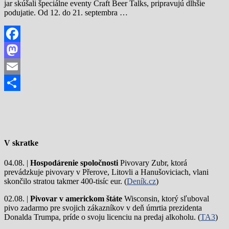
jar skúšali špeciálne eventy Craft Beer Talks, pripravujú dlhšie
podujatie. Od 12. do 21. septembra …
Facebook
Mastodon
Email
Share
V skratke
04.08. |
Hospodárenie spoločnosti
Pivovary Zubr, ktorá
prevádzkuje pivovary v Přerove, Litovli a Hanušoviciach, vlani
skončilo stratou takmer 400-tisíc eur. (
Deník.cz
)
02.08. |
Pivovar v americkom štáte
Wisconsin, ktorý sľuboval
pivo zadarmo pre svojich zákazníkov v deň úmrtia prezidenta
Donalda Trumpa, príde o svoju licenciu na predaj alkoholu. (
TA3
)