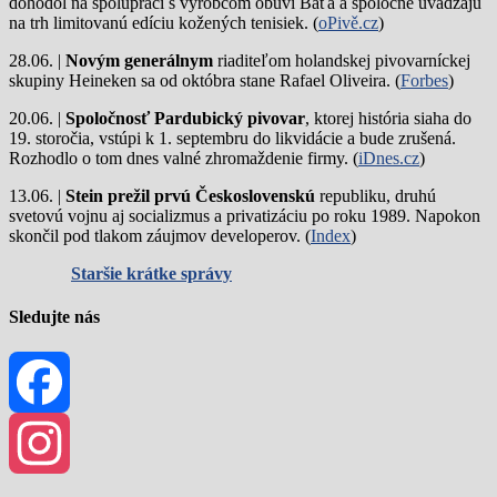
dohodol na spolupráci s výrobcom obuvi Baťa a spoločne uvádzajú
na trh limitovanú edíciu kožených tenisiek. (
oPivě.cz
)
28.06. |
Novým generálnym
riaditeľom holandskej pivovarníckej
skupiny Heineken sa od októbra stane Rafael Oliveira. (
Forbes
)
20.06. |
Spoločnosť Pardubický pivovar
, ktorej história siaha do
19. storočia, vstúpi k 1. septembru do likvidácie a bude zrušená.
Rozhodlo o tom dnes valné zhromaždenie firmy. (
iDnes.cz
)
13.06. |
Stein prežil prvú Československú
republiku, druhú
svetovú vojnu aj socializmus a privatizáciu po roku 1989. Napokon
skončil pod tlakom záujmov developerov. (
Index
)
Staršie krátke správy
Sledujte nás
Facebook