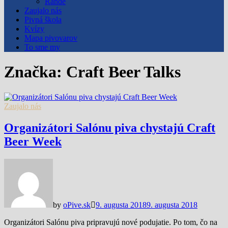
Rande
Zaujalo nás
Pivná škola
Kvízy
Mapa pivovarov
To sme my
Značka:
Craft Beer Talks
Zaujalo nás
Organizátori Salónu piva chystajú Craft
Beer Week
by
oPive.sk
9. augusta 2018
9. augusta 2018
Organizátori Salónu piva pripravujú nové podujatie. Po tom, čo na