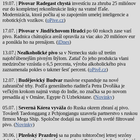
19.07. |
Pivovar Radegast chystá
investíciu za zhruba 25 miliónov
eur do kompletnej rekonštrukcie linky na vratné fľaše.
Modernizácia, ktorá počíta aj so zapojením umelej inteligencie a
robotických vozíkov. (
oPive.cz
)
17.07. |
Pivovar v Jindřichovom Hradci
po 60 rokoch zase varí
pivo.
Radnica chátrajúca areál opravila za viac ako 20 miliónov eur
a ponúkla ho na prenájom. (
iDnes
)
13.07.|
Nealkoholické pivo
sa v Nemecku stalo už tretím
najobľúbenejším pivným štýlom. Zatiaľ čo jeho produkcia vlani
medziročne vzrástla o 6,5 percenta, výroba alkoholického piva
zaznamenala pokles o takmer šesť percent. (
oPivě.cz
)
12.07. |
Budějovický Budvar
masívne expanduje na nové
zahraničné trhy. Podľa generálneho riaditeľa Petra Dvořáka je
veľkým krokom najmä vstup do Indie, no značka sa po novom
presadila aj v Ománe, Egypte či Uzbekistane. (
Novinky
)
05.07. |
Severná Kórea vyváža
do Ruska okrem zbraní aj pivo.
Továreň Taedonggang z Pchjongjangu uzavrela partnerstvo s ruskou
firmou Mega Ship. Spoločne dodajú na tamojší trh svetlé filtrované
pivo. (
Novinky
)
30.06. |
Plzeňský Prazdroj
sa na prahu tohtoročnej letnej sezóny