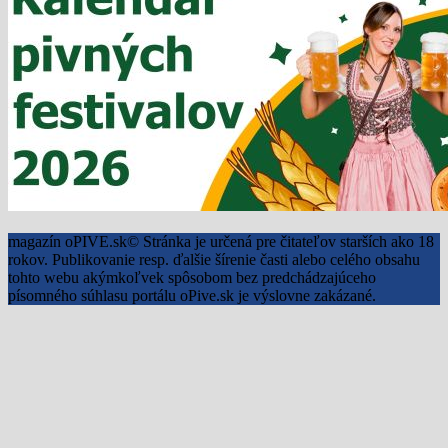
magazín oPIVE.sk© Stránka je určená pre čitateľov starších ako 18
rokov. Publikovanie resp. ďalšie šírenie časti alebo celého obsahu
tohto webu akýmkoľvek spôsobom bez predchádzajúceho
písomného súhlasu portálu oPive.sk je výslovne zakázané.