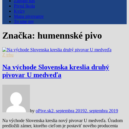
Zaujalo nás
Pivná škola
Kvízy
Mapa pivovarov
To sme my
Značka:
humennské pivo
Z trhu
Na východe Slovenska kreslia druhý
pivovar U medveďa
by
oPive.sk
2. septembra 2019
2. septembra 2019
Na východe Slovenska kreslia nový pivovar U medveďa. Úradom
predložili zámer, ktorého cieľom je postaviť nového producenta