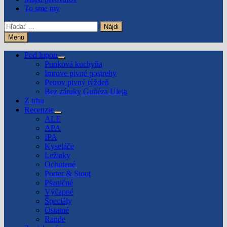
To sme my
Hľadať:
Menu
Pod lupou
Show
Punková kuchyňa
sub
Imrove pivné postrehy
menu
Petrov pivný týždeň
Bez záruky Guñéza Uleja
Z trhu
Recenzie
Show
ALE
sub
APA
menu
IPA
Kyseláče
Ležiaky
Ochutené
Porter & Stout
Pšeničné
Výčapné
Špeciály
Ostatné
Rande