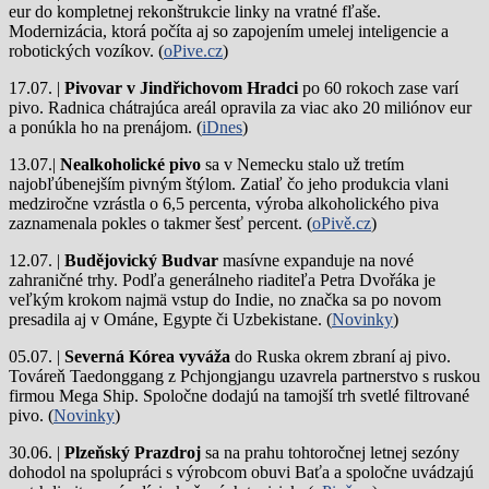
eur do kompletnej rekonštrukcie linky na vratné fľaše.
Modernizácia, ktorá počíta aj so zapojením umelej inteligencie a
robotických vozíkov. (
oPive.cz
)
17.07. |
Pivovar v Jindřichovom Hradci
po 60 rokoch zase varí
pivo.
Radnica chátrajúca areál opravila za viac ako 20 miliónov eur
a ponúkla ho na prenájom. (
iDnes
)
13.07.|
Nealkoholické pivo
sa v Nemecku stalo už tretím
najobľúbenejším pivným štýlom. Zatiaľ čo jeho produkcia vlani
medziročne vzrástla o 6,5 percenta, výroba alkoholického piva
zaznamenala pokles o takmer šesť percent. (
oPivě.cz
)
12.07. |
Budějovický Budvar
masívne expanduje na nové
zahraničné trhy. Podľa generálneho riaditeľa Petra Dvořáka je
veľkým krokom najmä vstup do Indie, no značka sa po novom
presadila aj v Ománe, Egypte či Uzbekistane. (
Novinky
)
05.07. |
Severná Kórea vyváža
do Ruska okrem zbraní aj pivo.
Továreň Taedonggang z Pchjongjangu uzavrela partnerstvo s ruskou
firmou Mega Ship. Spoločne dodajú na tamojší trh svetlé filtrované
pivo. (
Novinky
)
30.06. |
Plzeňský Prazdroj
sa na prahu tohtoročnej letnej sezóny
dohodol na spolupráci s výrobcom obuvi Baťa a spoločne uvádzajú