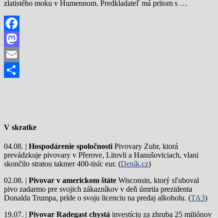
zlatistého moku v Humennom. Predkladateľ má pritom s …
Facebook
Mastodon
Email
Share
V skratke
04.08. |
Hospodárenie spoločnosti
Pivovary Zubr, ktorá
prevádzkuje pivovary v Přerove, Litovli a Hanušoviciach, vlani
skončilo stratou takmer 400-tisíc eur. (
Deník.cz
)
02.08. |
Pivovar v americkom štáte
Wisconsin, ktorý sľuboval
pivo zadarmo pre svojich zákazníkov v deň úmrtia prezidenta
Donalda Trumpa, príde o svoju licenciu na predaj alkoholu. (
TA3
)
19.07. |
Pivovar Radegast chystá
investíciu za zhruba 25 miliónov