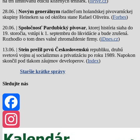
na trh limitovanú edíciu kožených tenisiek. (
oPivě.cz
)
28.06. |
Novým generálnym
riaditeľom holandskej pivovarníckej
skupiny Heineken sa od októbra stane Rafael Oliveira. (
Forbes
)
20.06. |
Spoločnosť Pardubický pivovar
, ktorej história siaha do
19. storočia, vstúpi k 1. septembru do likvidácie a bude zrušená.
Rozhodlo o tom dnes valné zhromaždenie firmy. (
iDnes.cz
)
13.06. |
Stein prežil prvú Československú
republiku, druhú
svetovú vojnu aj socializmus a privatizáciu po roku 1989. Napokon
skončil pod tlakom záujmov developerov. (
Index
)
Staršie krátke správy
Sledujte nás
Facebook
Instagram