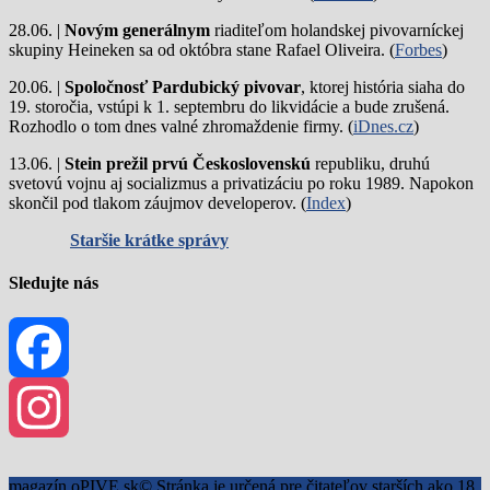
28.06. |
Novým generálnym
riaditeľom holandskej pivovarníckej
skupiny Heineken sa od októbra stane Rafael Oliveira. (
Forbes
)
20.06. |
Spoločnosť Pardubický pivovar
, ktorej história siaha do
19. storočia, vstúpi k 1. septembru do likvidácie a bude zrušená.
Rozhodlo o tom dnes valné zhromaždenie firmy. (
iDnes.cz
)
13.06. |
Stein prežil prvú Československú
republiku, druhú
svetovú vojnu aj socializmus a privatizáciu po roku 1989. Napokon
skončil pod tlakom záujmov developerov. (
Index
)
Staršie krátke správy
Sledujte nás
Facebook
Instagram
magazín oPIVE.sk© Stránka je určená pre čitateľov starších ako 18