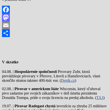
Facebook
Mastodon
Email
Share
V skratke
04.08. |
Hospodárenie spoločnosti
Pivovary Zubr, ktorá
prevádzkuje pivovary v Přerove, Litovli a Hanušoviciach, vlani
skončilo stratou takmer 400-tisíc eur. (
Deník.cz
)
02.08. |
Pivovar v americkom štáte
Wisconsin, ktorý sľuboval
pivo zadarmo pre svojich zákazníkov v deň úmrtia prezidenta
Donalda Trumpa, príde o svoju licenciu na predaj alkoholu. (
TA3
)
19.07. |
Pivovar Radegast chystá
investíciu za zhruba 25 miliónov