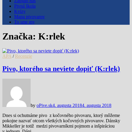
Zaujalo nás
Pivná škola
Kvízy
Mapa pivovarov
To sme my
Značka:
K:rlek
APA
/
Recenzie
Pivo, ktorého sa neviete dopiť (K:rlek)
by
oPive.sk
4. augusta 2018
4. augusta 2018
Dnes si ochutnáme pivo z kočovného pivovaru, ktorý môžeme
pokojne nazvať otcom všetkých kočovných pivovarov. Dánsky
Mikkeller je totiž medzi pivovarníkmi pojmom a inšpiráciou
v jednom. Dáni …