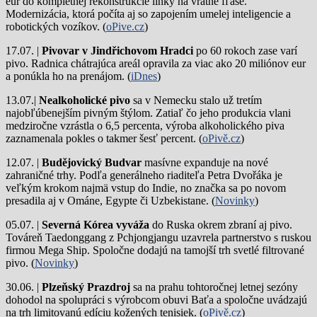
eur do kompletnej rekonštrukcie linky na vratné fľaše.
Modernizácia, ktorá počíta aj so zapojením umelej inteligencie a
robotických vozíkov. (
oPive.cz
)
17.07. |
Pivovar v Jindřichovom Hradci
po 60 rokoch zase varí
pivo.
Radnica chátrajúca areál opravila za viac ako 20 miliónov eur
a ponúkla ho na prenájom. (
iDnes
)
13.07.|
Nealkoholické pivo
sa v Nemecku stalo už tretím
najobľúbenejším pivným štýlom. Zatiaľ čo jeho produkcia vlani
medziročne vzrástla o 6,5 percenta, výroba alkoholického piva
zaznamenala pokles o takmer šesť percent. (
oPivě.cz
)
12.07. |
Budějovický Budvar
masívne expanduje na nové
zahraničné trhy. Podľa generálneho riaditeľa Petra Dvořáka je
veľkým krokom najmä vstup do Indie, no značka sa po novom
presadila aj v Ománe, Egypte či Uzbekistane. (
Novinky
)
05.07. |
Severná Kórea vyváža
do Ruska okrem zbraní aj pivo.
Továreň Taedonggang z Pchjongjangu uzavrela partnerstvo s ruskou
firmou Mega Ship. Spoločne dodajú na tamojší trh svetlé filtrované
pivo. (
Novinky
)
30.06. |
Plzeňský Prazdroj
sa na prahu tohtoročnej letnej sezóny
dohodol na spolupráci s výrobcom obuvi Baťa a spoločne uvádzajú
na trh limitovanú edíciu kožených tenisiek. (
oPivě.cz
)