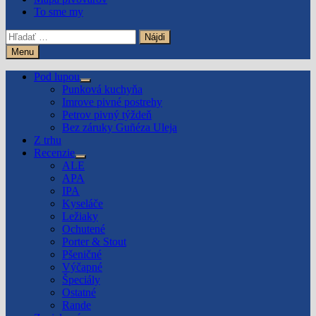
To sme my
Hľadať:
Menu
Pod lupou
Show
Punková kuchyňa
sub
Imrove pivné postrehy
menu
Petrov pivný týždeň
Bez záruky Guñéza Uleja
Z trhu
Recenzie
Show
ALE
sub
APA
menu
IPA
Kyseláče
Ležiaky
Ochutené
Porter & Stout
Pšeničné
Výčapné
Špeciály
Ostatné
Rande