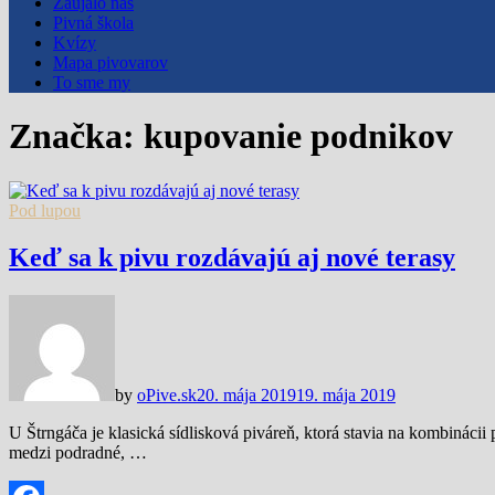
Zaujalo nás
Pivná škola
Kvízy
Mapa pivovarov
To sme my
Značka:
kupovanie podnikov
Pod lupou
Keď sa k pivu rozdávajú aj nové terasy
by
oPive.sk
20. mája 2019
19. mája 2019
U Štrngáča je klasická sídlisková piváreň, ktorá stavia na kombinácii
medzi podradné, …