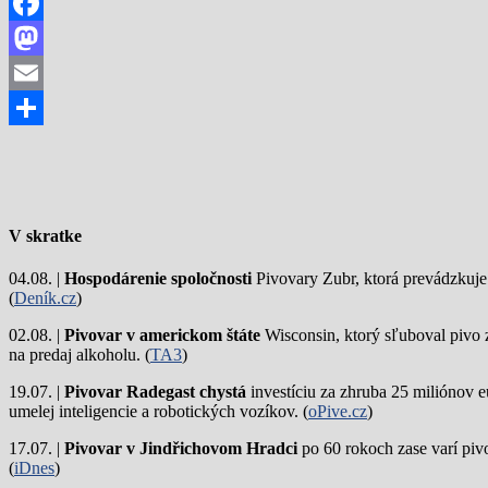
Facebook
Mastodon
Email
Share
V skratke
04.08. |
Hospodárenie spoločnosti
Pivovary Zubr, ktorá prevádzkuje p
(
Deník.cz
)
02.08. |
Pivovar v americkom štáte
Wisconsin, ktorý sľuboval pivo 
na predaj alkoholu. (
TA3
)
19.07. |
Pivovar Radegast chystá
investíciu za zhruba 25 miliónov e
umelej inteligencie a robotických vozíkov. (
oPive.cz
)
17.07. |
Pivovar v Jindřichovom Hradci
po 60 rokoch zase varí piv
(
iDnes
)