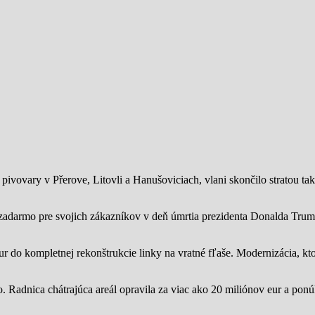
ivovary v Přerove, Litovli a Hanušoviciach, vlani skončilo stratou tak
zadarmo pre svojich zákazníkov v deň úmrtia prezidenta Donalda Trump
ur do kompletnej rekonštrukcie linky na vratné fľaše. Modernizácia, kto
o.
Radnica chátrajúca areál opravila za viac ako 20 miliónov eur a pon