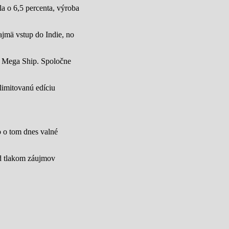
a o 6,5 percenta, výroba
jmä vstup do Indie, no
u Mega Ship. Spoločne
limitovanú edíciu
lo o tom dnes valné
od tlakom záujmov