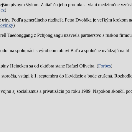
jším pivným štýlom. Zatiaľ čo jeho produkcia vlani medziročne vzrástl
.cz
)
trhy. Podľa generálneho riaditeľa Petra Dvořáka je veľkým krokom na
ovinky
)
reň Taedonggang z Pchjongjangu uzavrela partnerstvo s ruskou firmo
hodol na spolupráci s výrobcom obuvi Baťa a spoločne uvádzajú na trh 
piny Heineken sa od októbra stane Rafael Oliveira. (
Forbes
)
19. storočia, vstúpi k 1. septembru do likvidácie a bude zrušená. Rozhod
 vojnu aj socializmus a privatizáciu po roku 1989. Napokon skončil p