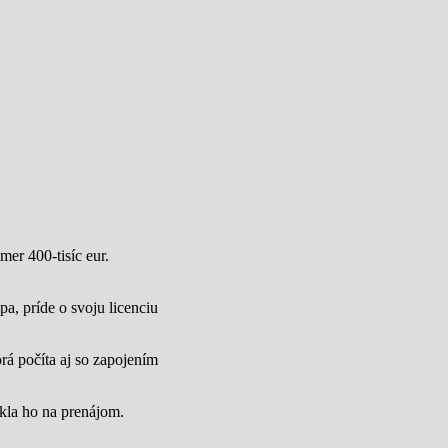
mer 400-tisíc eur.
a, príde o svoju licenciu
rá počíta aj so zapojením
úkla ho na prenájom.