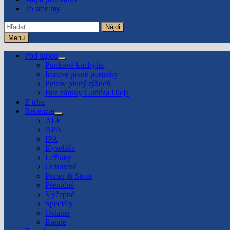
To sme my
Hľadať:
Menu
Pod lupou
Show
Punková kuchyňa
sub
Imrove pivné postrehy
menu
Petrov pivný týždeň
Bez záruky Guñéza Uleja
Z trhu
Recenzie
Show
ALE
sub
APA
menu
IPA
Kyseláče
Ležiaky
Ochutené
Porter & Stout
Pšeničné
Výčapné
Špeciály
Ostatné
Rande