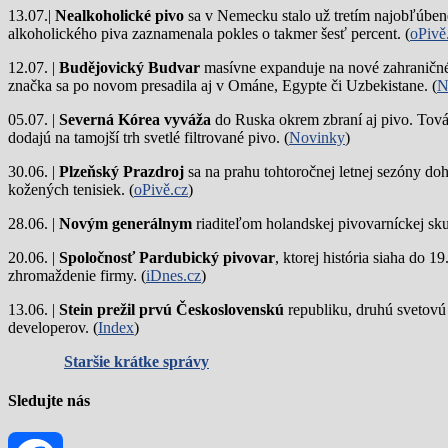
13.07.|
Nealkoholické pivo
sa v Nemecku stalo už tretím najobľúbene
alkoholického piva zaznamenala pokles o takmer šesť percent. (
oPivě
12.07. |
Budějovický Budvar
masívne expanduje na nové zahraničné 
značka sa po novom presadila aj v Ománe, Egypte či Uzbekistane. (
N
05.07. |
Severná Kórea vyváža
do Ruska okrem zbraní aj pivo. Tová
dodajú na tamojší trh svetlé filtrované pivo. (
Novinky
)
30.06. |
Plzeňský Prazdroj
sa na prahu tohtoročnej letnej sezóny do
kožených tenisiek. (
oPivě.cz
)
28.06. |
Novým generálnym
riaditeľom holandskej pivovarníckej sku
20.06. |
Spoločnosť Pardubický pivovar
, ktorej história siaha do 
zhromaždenie firmy. (
iDnes.cz
)
13.06. |
Stein prežil prvú Československú
republiku, druhú svetovú
developerov. (
Index
)
Staršie krátke správy
Sledujte nás