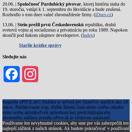
20.06. |
Spoločnosť Pardubický pivovar
, ktorej história siaha do
19. storočia, vstúpi k 1. septembru do likvidácie a bude zrušená.
Rozhodlo o tom dnes valné zhromaždenie firmy. (
iDnes.cz
)
13.06. |
Stein prežil prvú Československú
republiku, druhú
svetovú vojnu aj socializmus a privatizáciu po roku 1989. Napokon
skončil pod tlakom záujmov developerov. (
Index
)
Staršie krátke správy
Sledujte nás
Facebook
Instagram
magazín oPIVE.sk© Stránka je určená pre čitateľov starších ako 18
rokov. Publikovanie resp. ďalšie šírenie časti alebo celého obsahu
tohto webu akýmkoľvek spôsobom bez predchádzajúceho
písomného súhlasu portálu oPive.sk je výslovne zakázané.
Používame len nevyhnutné cookies, aby sme pre vás zabezpečili ten
najlepší zážitok z našich stránok. Ak budete pokračovať v používaní