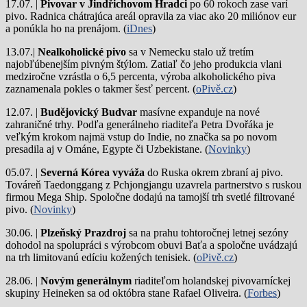
17.07. |
Pivovar v Jindřichovom Hradci
po 60 rokoch zase varí
pivo.
Radnica chátrajúca areál opravila za viac ako 20 miliónov eur
a ponúkla ho na prenájom. (
iDnes
)
13.07.|
Nealkoholické pivo
sa v Nemecku stalo už tretím
najobľúbenejším pivným štýlom. Zatiaľ čo jeho produkcia vlani
medziročne vzrástla o 6,5 percenta, výroba alkoholického piva
zaznamenala pokles o takmer šesť percent. (
oPivě.cz
)
12.07. |
Budějovický Budvar
masívne expanduje na nové
zahraničné trhy. Podľa generálneho riaditeľa Petra Dvořáka je
veľkým krokom najmä vstup do Indie, no značka sa po novom
presadila aj v Ománe, Egypte či Uzbekistane. (
Novinky
)
05.07. |
Severná Kórea vyváža
do Ruska okrem zbraní aj pivo.
Továreň Taedonggang z Pchjongjangu uzavrela partnerstvo s ruskou
firmou Mega Ship. Spoločne dodajú na tamojší trh svetlé filtrované
pivo. (
Novinky
)
30.06. |
Plzeňský Prazdroj
sa na prahu tohtoročnej letnej sezóny
dohodol na spolupráci s výrobcom obuvi Baťa a spoločne uvádzajú
na trh limitovanú edíciu kožených tenisiek. (
oPivě.cz
)
28.06. |
Novým generálnym
riaditeľom holandskej pivovarníckej
skupiny Heineken sa od októbra stane Rafael Oliveira. (
Forbes
)