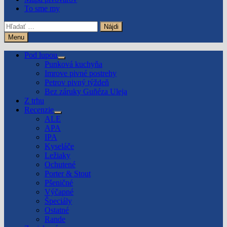
To sme my
Hľadať:
Menu
Pod lupou
Show
Punková kuchyňa
sub
Imrove pivné postrehy
menu
Petrov pivný týždeň
Bez záruky Guñéza Uleja
Z trhu
Recenzie
Show
ALE
sub
APA
menu
IPA
Kyseláče
Ležiaky
Ochutené
Porter & Stout
Pšeničné
Výčapné
Špeciály
Ostatné
Rande