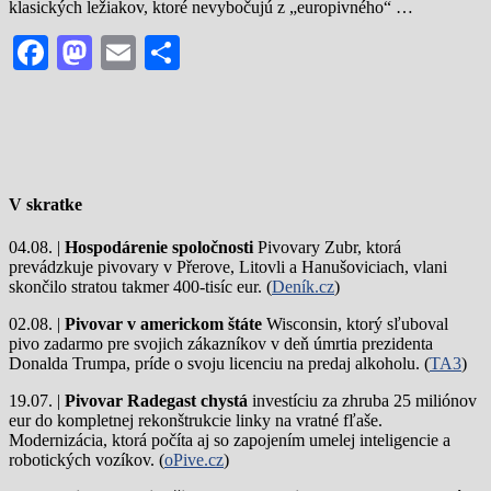
klasických ležiakov, ktoré nevybočujú z „europivného“ …
Facebook
Mastodon
Email
Share
V skratke
04.08. |
Hospodárenie spoločnosti
Pivovary Zubr, ktorá
prevádzkuje pivovary v Přerove, Litovli a Hanušoviciach, vlani
skončilo stratou takmer 400-tisíc eur. (
Deník.cz
)
02.08. |
Pivovar v americkom štáte
Wisconsin, ktorý sľuboval
pivo zadarmo pre svojich zákazníkov v deň úmrtia prezidenta
Donalda Trumpa, príde o svoju licenciu na predaj alkoholu. (
TA3
)
19.07. |
Pivovar Radegast chystá
investíciu za zhruba 25 miliónov
eur do kompletnej rekonštrukcie linky na vratné fľaše.
Modernizácia, ktorá počíta aj so zapojením umelej inteligencie a
robotických vozíkov. (
oPive.cz
)