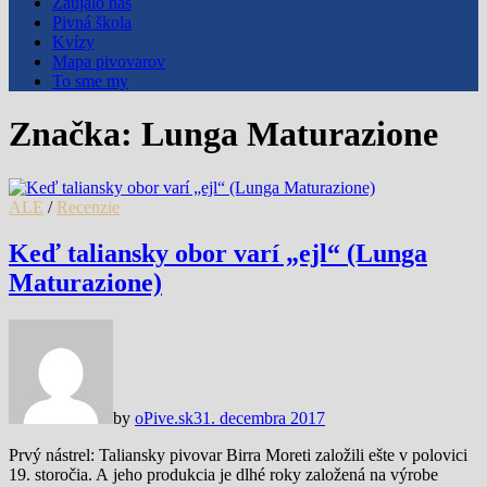
Zaujalo nás
Pivná škola
Kvízy
Mapa pivovarov
To sme my
Značka:
Lunga Maturazione
ALE
/
Recenzie
Keď taliansky obor varí „ejl“ (Lunga
Maturazione)
by
oPive.sk
31. decembra 2017
Prvý nástrel: Taliansky pivovar Birra Moreti založili ešte v polovici
19. storočia. A jeho produkcia je dlhé roky založená na výrobe