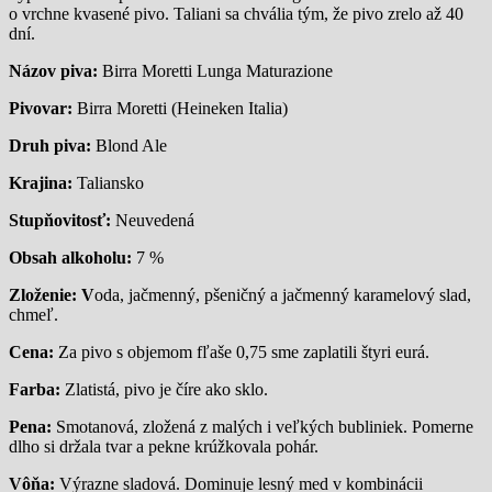
o vrchne kvasené pivo. Taliani sa chvália tým, že pivo zrelo až 40
dní.
Názov piva:
Birra Moretti Lunga Maturazione
Pivovar:
Birra Moretti (Heineken Italia)
Druh piva:
Blond Ale
Krajina:
Taliansko
Stupňovitosť:
Neuvedená
Obsah alkoholu:
7 %
Zloženie: V
oda, jačmenný, pšeničný a jačmenný karamelový slad,
chmeľ.
Cena:
Za pivo s objemom fľaše 0,75 sme zaplatili štyri eurá.
Farba:
Zlatistá, pivo je číre ako sklo.
Pena:
Smotanová, zložená z malých i veľkých bubliniek. Pomerne
dlho si držala tvar a pekne krúžkovala pohár.
Vôňa:
Výrazne sladová. Dominuje lesný med v kombinácii