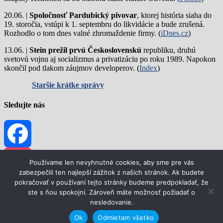
20.06. |
Spoločnosť Pardubický pivovar
, ktorej história siaha do
19. storočia, vstúpi k 1. septembru do likvidácie a bude zrušená.
Rozhodlo o tom dnes valné zhromaždenie firmy. (
iDnes.cz
)
13.06. |
Stein prežil prvú Československú
republiku, druhú
svetovú vojnu aj socializmus a privatizáciu po roku 1989. Napokon
skončil pod tlakom záujmov developerov. (
Index
)
Staršie krátke správy
Sledujte nás
Facebook
Používame len nevyhnutné cookies, aby sme pre vás
zabezpečili ten najlepší zážitok z našich stránok. Ak budete
pokračovať v používaní tejto stránky budeme predpokladať, že
Instagram
ste s ňou spokojní. Zároveň máte možnosť požiadať o
magazín oPIVE.sk© Stránka je určená pre čitateľov starších ako 18
nesledovanie.
rokov. Publikovanie resp. ďalšie šírenie časti alebo celého obsahu
tohto webu akýmkoľvek spôsobom bez predchádzajúceho
Ok
Odmietam všetko