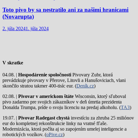
Toto pivo by sa nestratilo ani za našimi hranicami
(Novarupta)
2. júla 2024
1. júla 2024
V skratke
04.08. |
Hospodárenie spoločnosti
Pivovary Zubr, ktorá
prevádzkuje pivovary v Přerove, Litovli a Hanušoviciach, vlani
skončilo stratou takmer 400-tisíc eur. (
Deník.cz
)
02.08. |
Pivovar v americkom štáte
Wisconsin, ktorý sľuboval
pivo zadarmo pre svojich zákazníkov v deň úmrtia prezidenta
Donalda Trumpa, príde o svoju licenciu na predaj alkoholu. (
TA3
)
19.07. |
Pivovar Radegast chystá
investíciu za zhruba 25 miliónov
eur do kompletnej rekonštrukcie linky na vratné fľaše.
Modernizácia, ktorá počíta aj so zapojením umelej inteligencie a
robotických vozíkov. (
oPive.cz
)