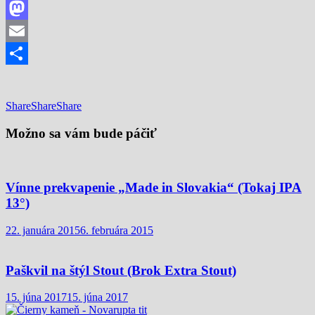
Facebook
Mastodon
Email
Share
Share
Share
Share
Možno sa vám bude páčiť
Vínne prekvapenie „Made in Slovakia“ (Tokaj IPA
13°)
22. januára 2015
6. februára 2015
Paškvil na štýl Stout (Brok Extra Stout)
15. júna 2017
15. júna 2017