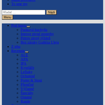
To sme my
Hľadať:
Menu
Pod lupou
Show
Punková kuchyňa
sub
Imrove pivné postrehy
menu
Petrov pivný týždeň
Bez záruky Guñéza Uleja
Z trhu
Recenzie
Show
ALE
sub
APA
menu
IPA
Kyseláče
Ležiaky
Ochutené
Porter & Stout
Pšeničné
Výčapné
Špeciály
Ostatné
Rande