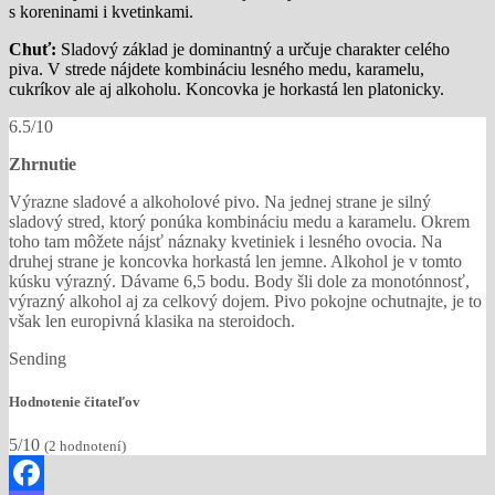
s koreninami i kvetinkami.
Chuť:
Sladový základ je dominantný a určuje charakter celého
piva. V strede nájdete kombináciu lesného medu, karamelu,
cukríkov ale aj alkoholu. Koncovka je horkastá len platonicky.
6.5/10
Zhrnutie
Výrazne sladové a alkoholové pivo. Na jednej strane je silný
sladový stred, ktorý ponúka kombináciu medu a karamelu. Okrem
toho tam môžete nájsť náznaky kvetiniek i lesného ovocia. Na
druhej strane je koncovka horkastá len jemne. Alkohol je v tomto
kúsku výrazný. Dávame 6,5 bodu. Body šli dole za monotónnosť,
výrazný alkohol aj za celkový dojem. Pivo pokojne ochutnajte, je to
však len europivná klasika na steroidoch.
Sending
Hodnotenie čitateľov
5/10
(
2
hodnotení)