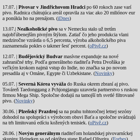
17.07. |
Pivovar v Jindřichovom Hradci
po 60 rokoch zase varí
pivo.
Radnica chátrajúca areál opravila za viac ako 20 miliónov eur
a ponúkla ho na prenájom. (
iDnes
)
13.07.|
Nealkoholické pivo
sa v Nemecku stalo už tretím
najobľúbenejším pivným štýlom. Zatiaľ čo jeho produkcia vlani
medziročne vzrástla o 6,5 percenta, výroba alkoholického piva
zaznamenala pokles o takmer šesť percent. (
oPivě.cz
)
12.07. |
Budějovický Budvar
masívne expanduje na nové
zahraničné trhy. Podľa generálneho riaditeľa Petra Dvořáka je
veľkým krokom najmä vstup do Indie, no značka sa po novom
presadila aj v Ománe, Egypte či Uzbekistane. (
Novinky
)
05.07. |
Severná Kórea vyváža
do Ruska okrem zbraní aj pivo.
Továreň Taedonggang z Pchjongjangu uzavrela partnerstvo s ruskou
firmou Mega Ship. Spoločne dodajú na tamojší trh svetlé filtrované
pivo. (
Novinky
)
30.06. |
Plzeňský Prazdroj
sa na prahu tohtoročnej letnej sezóny
dohodol na spolupráci s výrobcom obuvi Baťa a spoločne uvádzajú
na trh limitovanú edíciu kožených tenisiek. (
oPivě.cz
)
28.06. |
Novým generálnym
riaditeľom holandskej pivovarníckej
skupiny Heineken sa od októbra stane Rafael Oliveira. (
Forbes
)