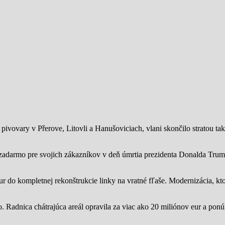
ivovary v Přerove, Litovli a Hanušoviciach, vlani skončilo stratou tak
zadarmo pre svojich zákazníkov v deň úmrtia prezidenta Donalda Trump
ur do kompletnej rekonštrukcie linky na vratné fľaše. Modernizácia, kto
o.
Radnica chátrajúca areál opravila za viac ako 20 miliónov eur a pon