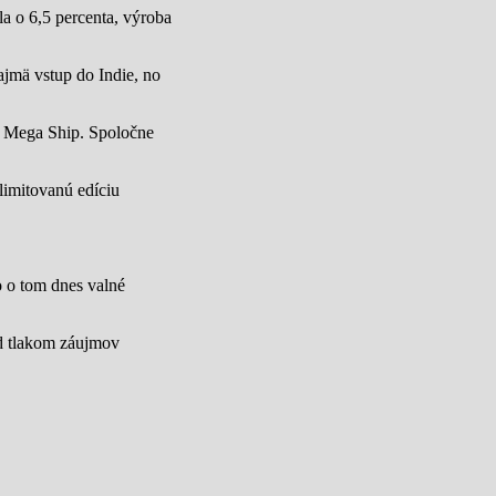
a o 6,5 percenta, výroba
jmä vstup do Indie, no
u Mega Ship. Spoločne
limitovanú edíciu
lo o tom dnes valné
od tlakom záujmov