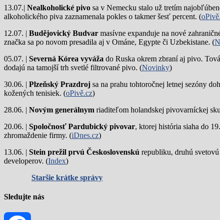
13.07.|
Nealkoholické pivo
sa v Nemecku stalo už tretím najobľúbene
alkoholického piva zaznamenala pokles o takmer šesť percent. (
oPivě
12.07. |
Budějovický Budvar
masívne expanduje na nové zahraničné 
značka sa po novom presadila aj v Ománe, Egypte či Uzbekistane. (
N
05.07. |
Severná Kórea vyváža
do Ruska okrem zbraní aj pivo. Tová
dodajú na tamojší trh svetlé filtrované pivo. (
Novinky
)
30.06. |
Plzeňský Prazdroj
sa na prahu tohtoročnej letnej sezóny do
kožených tenisiek. (
oPivě.cz
)
28.06. |
Novým generálnym
riaditeľom holandskej pivovarníckej sku
20.06. |
Spoločnosť Pardubický pivovar
, ktorej história siaha do 
zhromaždenie firmy. (
iDnes.cz
)
13.06. |
Stein prežil prvú Československú
republiku, druhú svetovú
developerov. (
Index
)
Staršie krátke správy
Sledujte nás