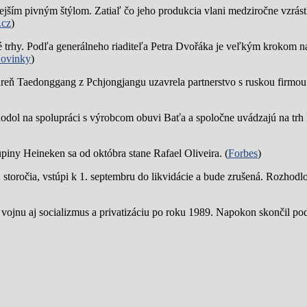
jším pivným štýlom. Zatiaľ čo jeho produkcia vlani medziročne vzrástl
.cz
)
trhy. Podľa generálneho riaditeľa Petra Dvořáka je veľkým krokom na
ovinky
)
reň Taedonggang z Pchjongjangu uzavrela partnerstvo s ruskou firmo
hodol na spolupráci s výrobcom obuvi Baťa a spoločne uvádzajú na trh 
piny Heineken sa od októbra stane Rafael Oliveira. (
Forbes
)
19. storočia, vstúpi k 1. septembru do likvidácie a bude zrušená. Rozhod
 vojnu aj socializmus a privatizáciu po roku 1989. Napokon skončil p