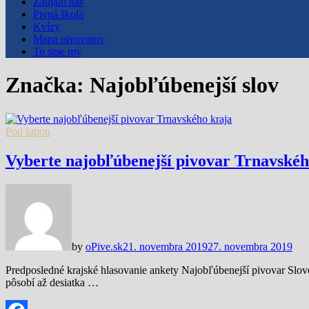
Zaujalo nás
Pivná škola
Kvízy
Mapa pivovarov
To sme my
Značka:
Najobľúbenejší slov
Pod lupou
Vyberte najobľúbenejší pivovar Trnavskéh
by
oPive.sk
21. novembra 2019
27. novembra 2019
Predposledné krajské hlasovanie ankety Najobľúbenejší pivovar Slo
pôsobí až desiatka …