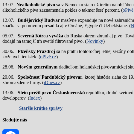
13.07.|
Nealkoholické pivo
sa v Nemecku stalo už tretím najobľúbene
alkoholického piva zaznamenala pokles o takmer šesť percent. (
oPivě
12.07. |
Budějovický Budvar
masívne expanduje na nové zahraničné 
značka sa po novom presadila aj v Ománe, Egypte či Uzbekistane. (
N
05.07. |
Severná Kórea vyváža
do Ruska okrem zbraní aj pivo. Tová
dodajú na tamojší trh svetlé filtrované pivo. (
Novinky
)
30.06. |
Plzeňský Prazdroj
sa na prahu tohtoročnej letnej sezóny do
kožených tenisiek. (
oPivě.cz
)
28.06. |
Novým generálnym
riaditeľom holandskej pivovarníckej sku
20.06. |
Spoločnosť Pardubický pivovar
, ktorej história siaha do 
zhromaždenie firmy. (
iDnes.cz
)
13.06. |
Stein prežil prvú Československú
republiku, druhú svetovú
developerov. (
Index
)
Staršie krátke správy
Sledujte nás