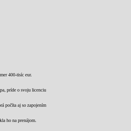
mer 400-tisíc eur.
a, príde o svoju licenciu
rá počíta aj so zapojením
úkla ho na prenájom.