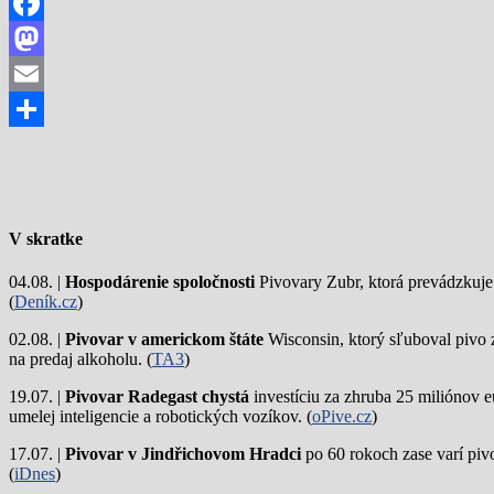
Facebook
Mastodon
Email
Share
V skratke
04.08. |
Hospodárenie spoločnosti
Pivovary Zubr, ktorá prevádzkuje p
(
Deník.cz
)
02.08. |
Pivovar v americkom štáte
Wisconsin, ktorý sľuboval pivo 
na predaj alkoholu. (
TA3
)
19.07. |
Pivovar Radegast chystá
investíciu za zhruba 25 miliónov e
umelej inteligencie a robotických vozíkov. (
oPive.cz
)
17.07. |
Pivovar v Jindřichovom Hradci
po 60 rokoch zase varí piv
(
iDnes
)