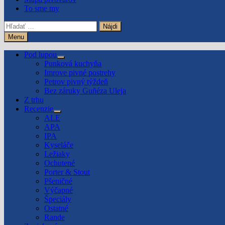
To sme my
Hľadať:
Menu
Pod lupou
Show
Punková kuchyňa
sub
Imrove pivné postrehy
menu
Petrov pivný týždeň
Bez záruky Guñéza Uleja
Z trhu
Recenzie
Show
ALE
sub
APA
menu
IPA
Kyseláče
Ležiaky
Ochutené
Porter & Stout
Pšeničné
Výčapné
Špeciály
Ostatné
Rande