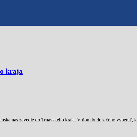
o kraja
venska nás zavedie do Trnavského kraja. V ňom bude z čoho vyberať, k