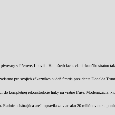
ivovary v Přerove, Litovli a Hanušoviciach, vlani skončilo stratou tak
zadarmo pre svojich zákazníkov v deň úmrtia prezidenta Donalda Trump
ur do kompletnej rekonštrukcie linky na vratné fľaše. Modernizácia, kto
o.
Radnica chátrajúca areál opravila za viac ako 20 miliónov eur a pon