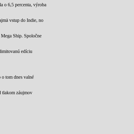
a o 6,5 percenta, výroba
jmä vstup do Indie, no
u Mega Ship. Spoločne
limitovanú edíciu
lo o tom dnes valné
od tlakom záujmov