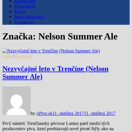
Zaujalo nás
Pivná škola
Kvízy
Mapa pivovarov
To sme my
Značka:
Nelson Summer Ale
APA
/
Recenzie
Nezvyčajné leto v Trenčíne (Nelson
Summer Ale)
by
oPive.sk
11. októbra 2017
11. októbra 2017
Prvý nástrel: Trenčiansky pivovar Lanius patrí medzi tých
producentov piva, ktorí predstavujú nové pivné štýly ako na