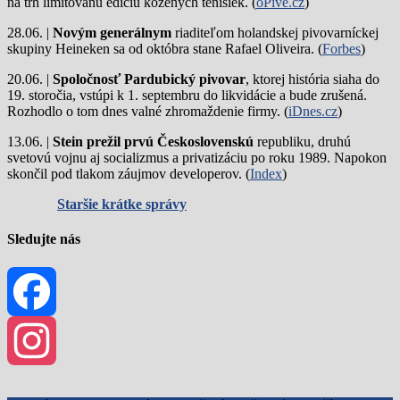
na trh limitovanú edíciu kožených tenisiek. (
oPivě.cz
)
28.06. |
Novým generálnym
riaditeľom holandskej pivovarníckej
skupiny Heineken sa od októbra stane Rafael Oliveira. (
Forbes
)
20.06. |
Spoločnosť Pardubický pivovar
, ktorej história siaha do
19. storočia, vstúpi k 1. septembru do likvidácie a bude zrušená.
Rozhodlo o tom dnes valné zhromaždenie firmy. (
iDnes.cz
)
13.06. |
Stein prežil prvú Československú
republiku, druhú
svetovú vojnu aj socializmus a privatizáciu po roku 1989. Napokon
skončil pod tlakom záujmov developerov. (
Index
)
Staršie krátke správy
Sledujte nás
Facebook
Instagram