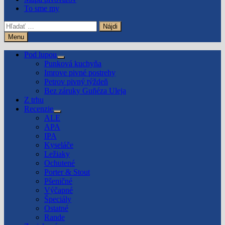
To sme my
Hľadať:
Menu
Pod lupou
Show
Punková kuchyňa
sub
Imrove pivné postrehy
menu
Petrov pivný týždeň
Bez záruky Guñéza Uleja
Z trhu
Recenzie
Show
ALE
sub
APA
menu
IPA
Kyseláče
Ležiaky
Ochutené
Porter & Stout
Pšeničné
Výčapné
Špeciály
Ostatné
Rande