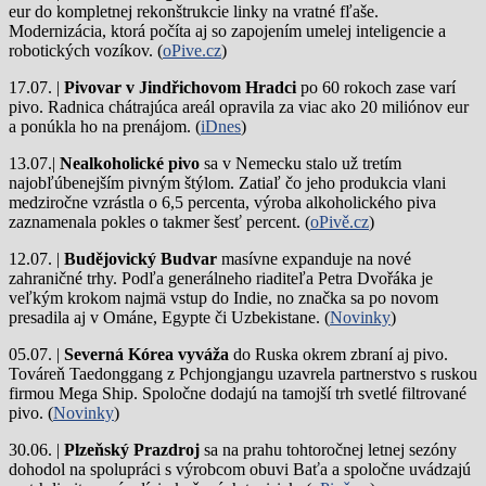
eur do kompletnej rekonštrukcie linky na vratné fľaše.
Modernizácia, ktorá počíta aj so zapojením umelej inteligencie a
robotických vozíkov. (
oPive.cz
)
17.07. |
Pivovar v Jindřichovom Hradci
po 60 rokoch zase varí
pivo.
Radnica chátrajúca areál opravila za viac ako 20 miliónov eur
a ponúkla ho na prenájom. (
iDnes
)
13.07.|
Nealkoholické pivo
sa v Nemecku stalo už tretím
najobľúbenejším pivným štýlom. Zatiaľ čo jeho produkcia vlani
medziročne vzrástla o 6,5 percenta, výroba alkoholického piva
zaznamenala pokles o takmer šesť percent. (
oPivě.cz
)
12.07. |
Budějovický Budvar
masívne expanduje na nové
zahraničné trhy. Podľa generálneho riaditeľa Petra Dvořáka je
veľkým krokom najmä vstup do Indie, no značka sa po novom
presadila aj v Ománe, Egypte či Uzbekistane. (
Novinky
)
05.07. |
Severná Kórea vyváža
do Ruska okrem zbraní aj pivo.
Továreň Taedonggang z Pchjongjangu uzavrela partnerstvo s ruskou
firmou Mega Ship. Spoločne dodajú na tamojší trh svetlé filtrované
pivo. (
Novinky
)
30.06. |
Plzeňský Prazdroj
sa na prahu tohtoročnej letnej sezóny
dohodol na spolupráci s výrobcom obuvi Baťa a spoločne uvádzajú