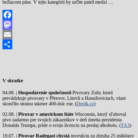
bežiacom páse. V tejto kategórii by určite patril medzi …
Facebook
Mastodon
Email
Share
V skratke
04.08. |
Hospodárenie spoločnosti
Pivovary Zubr, ktorá
prevádzkuje pivovary v Přerove, Litovli a Hanušoviciach, vlani
skončilo stratou takmer 400-tisíc eur. (
Deník.cz
)
02.08. |
Pivovar v americkom štáte
Wisconsin, ktorý sľuboval
pivo zadarmo pre svojich zákazníkov v deň úmrtia prezidenta
Donalda Trumpa, príde o svoju licenciu na predaj alkoholu. (
TA3
)
19.07. |
Pivovar Radegast chystá
investíciu za zhruba 25 miliónov