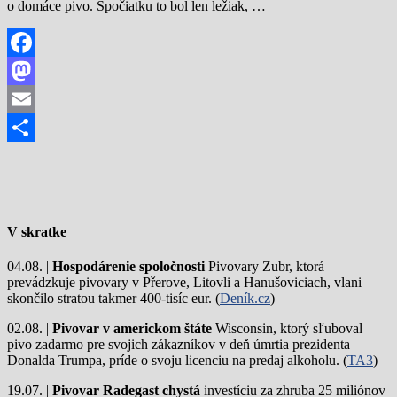
o domáce pivo. Spočiatku to bol len ležiak, …
Facebook
Mastodon
Email
Share
V skratke
04.08. |
Hospodárenie spoločnosti
Pivovary Zubr, ktorá
prevádzkuje pivovary v Přerove, Litovli a Hanušoviciach, vlani
skončilo stratou takmer 400-tisíc eur. (
Deník.cz
)
02.08. |
Pivovar v americkom štáte
Wisconsin, ktorý sľuboval
pivo zadarmo pre svojich zákazníkov v deň úmrtia prezidenta
Donalda Trumpa, príde o svoju licenciu na predaj alkoholu. (
TA3
)
19.07. |
Pivovar Radegast chystá
investíciu za zhruba 25 miliónov