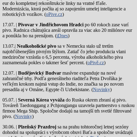
eur do kompletnej rekonštrukcie linky na vratné fľaše.
Modernizácia, ktorá počíta aj so zapojením umelej inteligencie a
robotických vozíkov. (
oPive.cz
)
17.07. |
Pivovar v Jindřichovom Hradci
po 60 rokoch zase varí
pivo.
Radnica chátrajúca areál opravila za viac ako 20 miliónov eur
a ponúkla ho na prenájom. (
iDnes
)
13.07.|
Nealkoholické pivo
sa v Nemecku stalo už tretím
najobľúbenejším pivným štýlom. Zatiaľ čo jeho produkcia vlani
medziročne vzrástla o 6,5 percenta, výroba alkoholického piva
zaznamenala pokles o takmer šesť percent. (
oPivě.cz
)
12.07. |
Budějovický Budvar
masívne expanduje na nové
zahraničné trhy. Podľa generálneho riaditeľa Petra Dvořáka je
veľkým krokom najmä vstup do Indie, no značka sa po novom
presadila aj v Ománe, Egypte či Uzbekistane. (
Novinky
)
05.07. |
Severná Kórea vyváža
do Ruska okrem zbraní aj pivo.
Továreň Taedonggang z Pchjongjangu uzavrela partnerstvo s ruskou
firmou Mega Ship. Spoločne dodajú na tamojší trh svetlé filtrované
pivo. (
Novinky
)
30.06. |
Plzeňský Prazdroj
sa na prahu tohtoročnej letnej sezóny
dohodol na spolupráci s výrobcom obuvi Baťa a spoločne uvádzajú