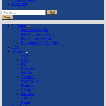
To sme my
Hľadať:
Menu
Pod lupou
Show
Punková kuchyňa
sub
Imrove pivné postrehy
menu
Petrov pivný týždeň
Bez záruky Guñéza Uleja
Z trhu
Recenzie
Show
ALE
sub
APA
menu
IPA
Kyseláče
Ležiaky
Ochutené
Porter & Stout
Pšeničné
Výčapné
Špeciály
Ostatné
Rande