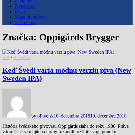
Zaujalo nás
Pivná škola
Kvízy
Mapa pivovarov
To sme my
Značka:
Oppigårds Brygger
IPA
/
Recenzie
Keď Švédi varia módnu verziu piva (New
Sweden IPA)
by
oPive.sk
10. decembra 2018
10. decembra 2018
História švédskeho pivovaru Oppigårds siaha do roku 1980. Práve
v tom čase sa majitelia farmy rozhodli rozšíriť svoju ponuku