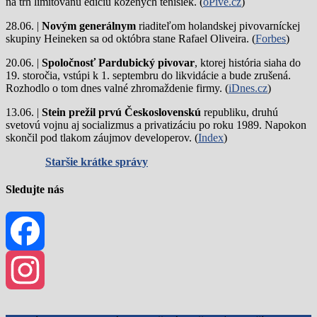
na trh limitovanú edíciu kožených tenisiek. (
oPivě.cz
)
28.06. |
Novým generálnym
riaditeľom holandskej pivovarníckej
skupiny Heineken sa od októbra stane Rafael Oliveira. (
Forbes
)
20.06. |
Spoločnosť Pardubický pivovar
, ktorej história siaha do
19. storočia, vstúpi k 1. septembru do likvidácie a bude zrušená.
Rozhodlo o tom dnes valné zhromaždenie firmy. (
iDnes.cz
)
13.06. |
Stein prežil prvú Československú
republiku, druhú
svetovú vojnu aj socializmus a privatizáciu po roku 1989. Napokon
skončil pod tlakom záujmov developerov. (
Index
)
Staršie krátke správy
Sledujte nás
Facebook
Instagram