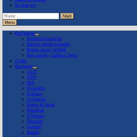
To sme my
Hľadať:
Menu
Pod lupou
Show
Punková kuchyňa
sub
Imrove pivné postrehy
menu
Petrov pivný týždeň
Bez záruky Guñéza Uleja
Z trhu
Recenzie
Show
ALE
sub
APA
menu
IPA
Kyseláče
Ležiaky
Ochutené
Porter & Stout
Pšeničné
Výčapné
Špeciály
Ostatné
Rande