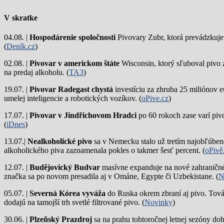
V skratke
04.08. |
Hospodárenie spoločnosti
Pivovary Zubr, ktorá prevádzkuje p
(
Deník.cz
)
02.08. |
Pivovar v americkom štáte
Wisconsin, ktorý sľuboval pivo 
na predaj alkoholu. (
TA3
)
19.07. |
Pivovar Radegast chystá
investíciu za zhruba 25 miliónov e
umelej inteligencie a robotických vozíkov. (
oPive.cz
)
17.07. |
Pivovar v Jindřichovom Hradci
po 60 rokoch zase varí piv
(
iDnes
)
13.07.|
Nealkoholické pivo
sa v Nemecku stalo už tretím najobľúbene
alkoholického piva zaznamenala pokles o takmer šesť percent. (
oPivě
12.07. |
Budějovický Budvar
masívne expanduje na nové zahraničné 
značka sa po novom presadila aj v Ománe, Egypte či Uzbekistane. (
N
05.07. |
Severná Kórea vyváža
do Ruska okrem zbraní aj pivo. Tová
dodajú na tamojší trh svetlé filtrované pivo. (
Novinky
)
30.06. |
Plzeňský Prazdroj
sa na prahu tohtoročnej letnej sezóny do