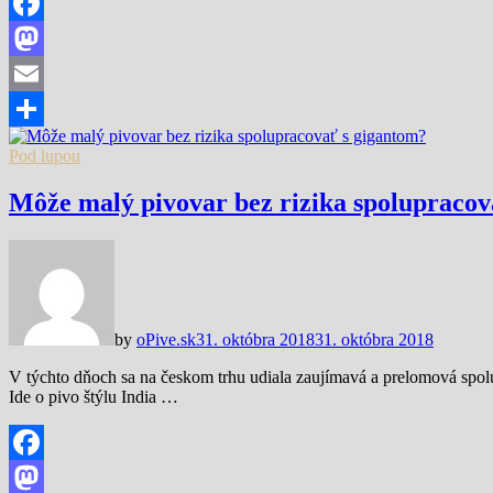
Facebook
Mastodon
Email
Share
Pod lupou
Môže malý pivovar bez rizika spolupracov
by
oPive.sk
31. októbra 2018
31. októbra 2018
V týchto dňoch sa na českom trhu udiala zaujímavá a prelomová spolu
Ide o pivo štýlu India …
Facebook