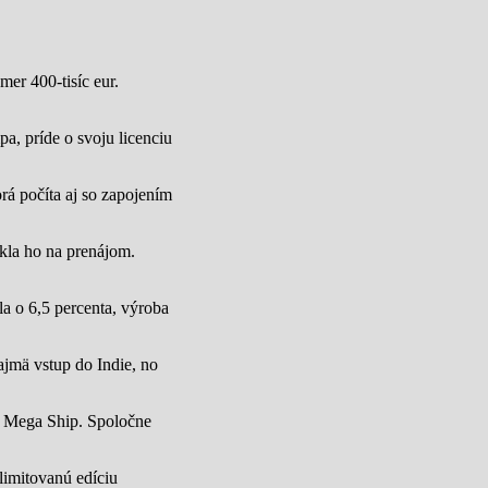
mer 400-tisíc eur.
a, príde o svoju licenciu
rá počíta aj so zapojením
úkla ho na prenájom.
a o 6,5 percenta, výroba
jmä vstup do Indie, no
u Mega Ship. Spoločne
limitovanú edíciu