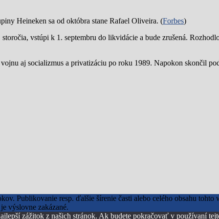
piny Heineken sa od októbra stane Rafael Oliveira. (
Forbes
)
19. storočia, vstúpi k 1. septembru do likvidácie a bude zrušená. Rozhod
 vojnu aj socializmus a privatizáciu po roku 1989. Napokon skončil p
okov. Publikovanie resp. ďalšie šírenie časti alebo celého obsahu toh
je výslovne zakázané.
ajlepší zážitok z našich stránok. Ak budete pokračovať v používaní tej