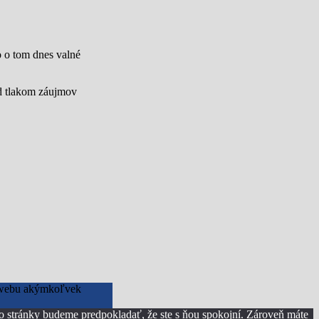
lo o tom dnes valné
od tlakom záujmov
to webu akýmkoľvek
to stránky budeme predpokladať, že ste s ňou spokojní. Zároveň máte