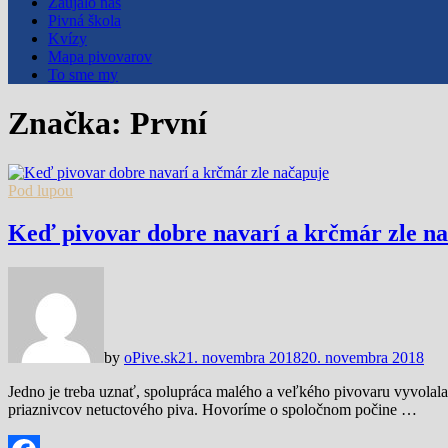
Zaujalo nás
Pivná škola
Kvízy
Mapa pivovarov
To sme my
Značka:
První
Pod lupou
Keď pivovar dobre navarí a krčmár zle n
by
oPive.sk
21. novembra 2018
20. novembra 2018
Jedno je treba uznať, spolupráca malého a veľkého pivovaru vyvolal
priaznivcov netuctového piva. Hovoríme o spoločnom počine …