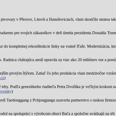
ivovary v Přerove, Litovli a Hanušoviciach, vlani skončilo stratou tak
zadarmo pre svojich zákazníkov v deň úmrtia prezidenta Donalda Trump
ur do kompletnej rekonštrukcie linky na vratné fľaše. Modernizácia, kto
o.
Radnica chátrajúca areál opravila za viac ako 20 miliónov eur a pon
jším pivným štýlom. Zatiaľ čo jeho produkcia vlani medziročne vzrástl
.cz
)
trhy. Podľa generálneho riaditeľa Petra Dvořáka je veľkým krokom na
ovinky
)
reň Taedonggang z Pchjongjangu uzavrela partnerstvo s ruskou firmo
hodol na spolupráci s výrobcom obuvi Baťa a spoločne uvádzajú na trh 