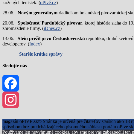
kožených tenisiek. (
oPivě.cz
)
28.06. |
Novým generálnym
riaditeľom holandskej pivovarníckej sku
20.06. |
Spoločnosť Pardubický pivovar
, ktorej história siaha do 
zhromaždenie firmy. (
iDnes.cz
)
13.06. |
Stein prežil prvú Československú
republiku, druhú svetovú
developerov. (
Index
)
Staršie krátke správy
Sledujte nás
Facebook
Instagram
magazín oPIVE.sk© Stránka je určená pre čitateľov starších ako 18 r
spôsobom bez predchádzajúceho písomného súhlasu portálu oPive.sk 
Používame len nevyhnutné cookies, aby sme pre vás zabezpečili ten n