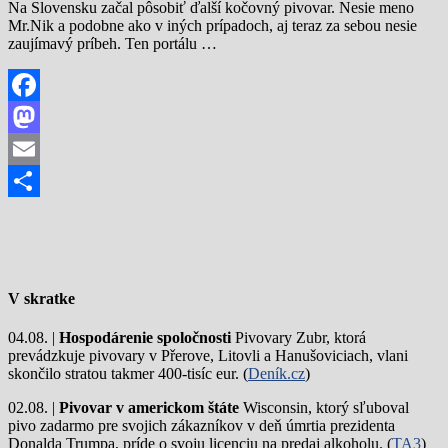
Na Slovensku začal pôsobiť ďalší kočovný pivovar. Nesie meno
Mr.Nik a podobne ako v iných prípadoch, aj teraz za sebou nesie
zaujímavý príbeh. Ten portálu …
Facebook
Mastodon
Email
Share
V skratke
04.08. |
Hospodárenie spoločnosti
Pivovary Zubr, ktorá
prevádzkuje pivovary v Přerove, Litovli a Hanušoviciach, vlani
skončilo stratou takmer 400-tisíc eur. (
Deník.cz
)
02.08. |
Pivovar v americkom štáte
Wisconsin, ktorý sľuboval
pivo zadarmo pre svojich zákazníkov v deň úmrtia prezidenta
Donalda Trumpa, príde o svoju licenciu na predaj alkoholu. (
TA3
)