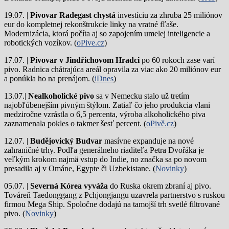
19.07. |
Pivovar Radegast chystá
investíciu za zhruba 25 miliónov
eur do kompletnej rekonštrukcie linky na vratné fľaše.
Modernizácia, ktorá počíta aj so zapojením umelej inteligencie a
robotických vozíkov. (
oPive.cz
)
17.07. |
Pivovar v Jindřichovom Hradci
po 60 rokoch zase varí
pivo.
Radnica chátrajúca areál opravila za viac ako 20 miliónov eur
a ponúkla ho na prenájom. (
iDnes
)
13.07.|
Nealkoholické pivo
sa v Nemecku stalo už tretím
najobľúbenejším pivným štýlom. Zatiaľ čo jeho produkcia vlani
medziročne vzrástla o 6,5 percenta, výroba alkoholického piva
zaznamenala pokles o takmer šesť percent. (
oPivě.cz
)
12.07. |
Budějovický Budvar
masívne expanduje na nové
zahraničné trhy. Podľa generálneho riaditeľa Petra Dvořáka je
veľkým krokom najmä vstup do Indie, no značka sa po novom
presadila aj v Ománe, Egypte či Uzbekistane. (
Novinky
)
05.07. |
Severná Kórea vyváža
do Ruska okrem zbraní aj pivo.
Továreň Taedonggang z Pchjongjangu uzavrela partnerstvo s ruskou
firmou Mega Ship. Spoločne dodajú na tamojší trh svetlé filtrované
pivo. (
Novinky
)