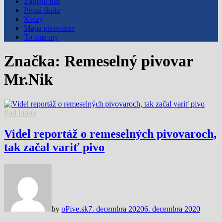
Zaujalo nás
Pivná škola
Kvízy
Mapa pivovarov
To sme my
Značka:
Remeselný pivovar
Mr.Nik
Pod lupou
Videl reportáž o remeselných pivovaroch,
tak začal variť pivo
by
oPive.sk
7. decembra 2020
6. decembra 2020