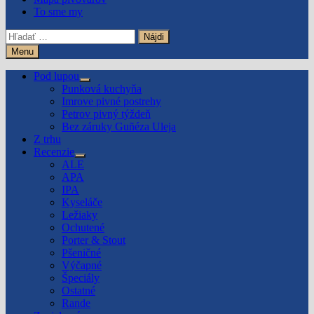
To sme my
Hľadať:
Menu
Pod lupou
Show
Punková kuchyňa
sub
Imrove pivné postrehy
menu
Petrov pivný týždeň
Bez záruky Guñéza Uleja
Z trhu
Recenzie
Show
ALE
sub
APA
menu
IPA
Kyseláče
Ležiaky
Ochutené
Porter & Stout
Pšeničné
Výčapné
Špeciály
Ostatné
Rande