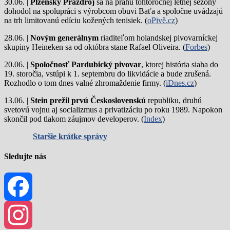
30.06. |
Plzeňský Prazdroj
sa na prahu tohtoročnej letnej sezóny
dohodol na spolupráci s výrobcom obuvi Baťa a spoločne uvádzajú
na trh limitovanú edíciu kožených tenisiek. (
oPivě.cz
)
28.06. |
Novým generálnym
riaditeľom holandskej pivovarníckej
skupiny Heineken sa od októbra stane Rafael Oliveira. (
Forbes
)
20.06. |
Spoločnosť Pardubický pivovar
, ktorej história siaha do
19. storočia, vstúpi k 1. septembru do likvidácie a bude zrušená.
Rozhodlo o tom dnes valné zhromaždenie firmy. (
iDnes.cz
)
13.06. |
Stein prežil prvú Československú
republiku, druhú
svetovú vojnu aj socializmus a privatizáciu po roku 1989. Napokon
skončil pod tlakom záujmov developerov. (
Index
)
Staršie krátke správy
Sledujte nás
Facebook