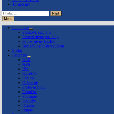
To sme my
Hľadať:
Menu
Pod lupou
Show
Punková kuchyňa
sub
Imrove pivné postrehy
menu
Petrov pivný týždeň
Bez záruky Guñéza Uleja
Z trhu
Recenzie
Show
ALE
sub
APA
menu
IPA
Kyseláče
Ležiaky
Ochutené
Porter & Stout
Pšeničné
Výčapné
Špeciály
Ostatné
Rande