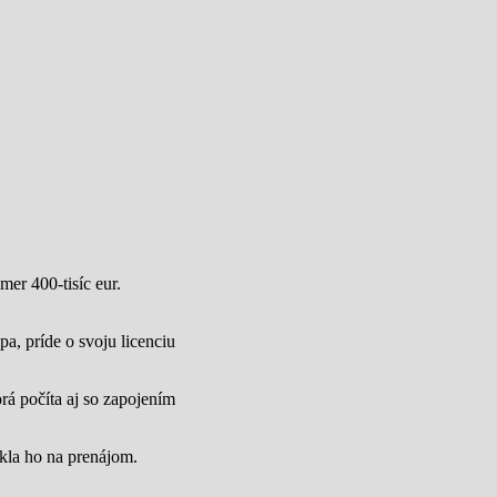
mer 400-tisíc eur.
a, príde o svoju licenciu
rá počíta aj so zapojením
úkla ho na prenájom.