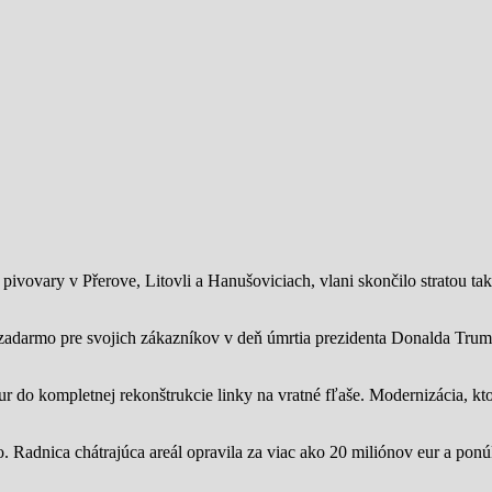
ivovary v Přerove, Litovli a Hanušoviciach, vlani skončilo stratou tak
zadarmo pre svojich zákazníkov v deň úmrtia prezidenta Donalda Trump
ur do kompletnej rekonštrukcie linky na vratné fľaše. Modernizácia, kto
o.
Radnica chátrajúca areál opravila za viac ako 20 miliónov eur a pon