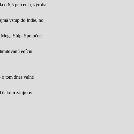
a o 6,5 percenta, výroba
jmä vstup do Indie, no
u Mega Ship. Spoločne
limitovanú edíciu
lo o tom dnes valné
od tlakom záujmov