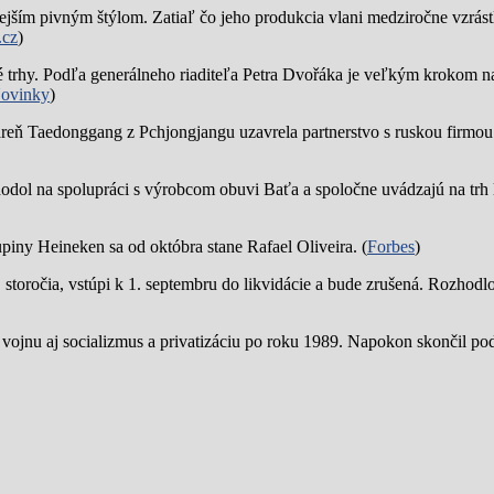
jším pivným štýlom. Zatiaľ čo jeho produkcia vlani medziročne vzrástl
.cz
)
trhy. Podľa generálneho riaditeľa Petra Dvořáka je veľkým krokom na
ovinky
)
reň Taedonggang z Pchjongjangu uzavrela partnerstvo s ruskou firmo
hodol na spolupráci s výrobcom obuvi Baťa a spoločne uvádzajú na trh 
piny Heineken sa od októbra stane Rafael Oliveira. (
Forbes
)
19. storočia, vstúpi k 1. septembru do likvidácie a bude zrušená. Rozhod
 vojnu aj socializmus a privatizáciu po roku 1989. Napokon skončil p