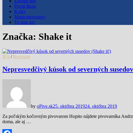
Zaujalo nás
Pivná škola
Kvízy
Mapa pivovarov
To sme my
Značka:
Shake it
IPA
/
Recenzie
Nepresvedčivý kúsok od severných susedov 
by
oPive.sk
25. októbra 2019
24. októbra 2019
Za poľským kočovným pivovarom Hopito nájdete pivovarníka Andrzej
doma, ale aj …