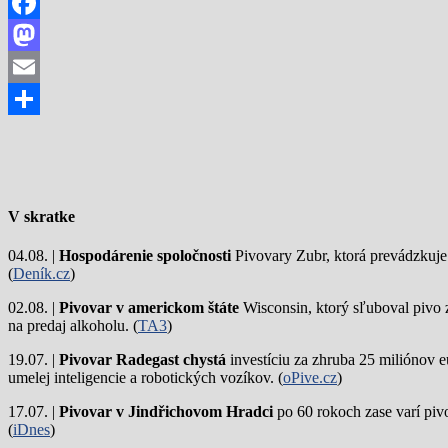
Facebook
Mastodon
Email
Share
V skratke
04.08. |
Hospodárenie spoločnosti
Pivovary Zubr, ktorá prevádzkuje p
(
Deník.cz
)
02.08. |
Pivovar v americkom štáte
Wisconsin, ktorý sľuboval pivo 
na predaj alkoholu. (
TA3
)
19.07. |
Pivovar Radegast chystá
investíciu za zhruba 25 miliónov e
umelej inteligencie a robotických vozíkov. (
oPive.cz
)
17.07. |
Pivovar v Jindřichovom Hradci
po 60 rokoch zase varí piv
(
iDnes
)