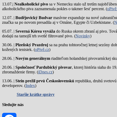
13.07.|
Nealkoholické pivo
sa v Nemecku stalo už tretím najobľúbene
alkoholického piva zaznamenala pokles o takmer šesť percent. (
oPivě
12.07. |
Budějovický Budvar
masívne expanduje na nové zahraničné 
značka sa po novom presadila aj v Ománe, Egypte či Uzbekistane. (
N
05.07. |
Severná Kórea vyváža
do Ruska okrem zbraní aj pivo. Tová
dodajú na tamojší trh svetlé filtrované pivo. (
Novinky
)
30.06. |
Plzeňský Prazdroj
sa na prahu tohtoročnej letnej sezóny do
kožených tenisiek. (
oPivě.cz
)
28.06. |
Novým generálnym
riaditeľom holandskej pivovarníckej sku
20.06. |
Spoločnosť Pardubický pivovar
, ktorej história siaha do 
zhromaždenie firmy. (
iDnes.cz
)
13.06. |
Stein prežil prvú Československú
republiku, druhú svetovú
developerov. (
Index
)
Staršie krátke správy
Sledujte nás